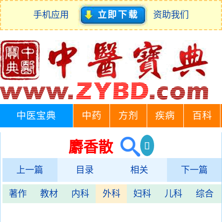
手机应用
立即下载
资助我们
中医宝典
中药
方剂
疾病
百科
麝香散
上一篇
目录
相关
下一篇
著作
教材
内科
外科
妇科
儿科
综合