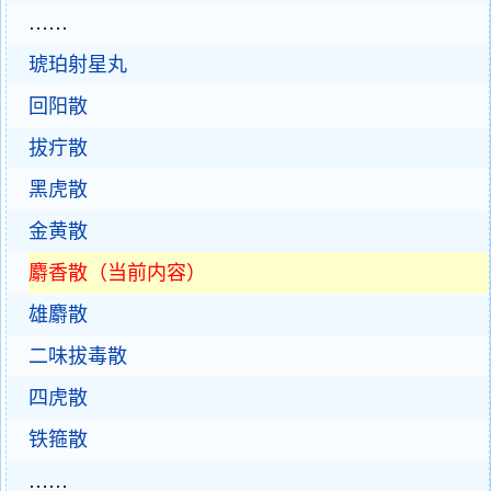
……
琥珀射星丸
回阳散
拔疔散
黑虎散
金黄散
麝香散（当前内容）
雄麝散
二味拔毒散
四虎散
铁箍散
……