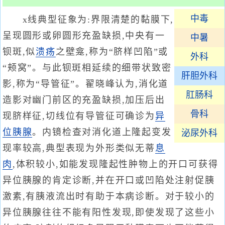
中毒
x线典型征象为:界限清楚的黏膜下,
呈现圆形或卵圆形充盈缺损,中央有一
中暑
钡斑,似
溃疡
之壁龛,称为“脐样凹陷”或
外科
“颊窝”。与此钡斑相延续的细带状致密
肝胆外科
影,称为“导管征”。翟晓峰认为,消化道
肛肠科
造影对幽门前区的充盈缺损,加压后出
骨科
现脐样征,切线位有导管征可确诊为
异
位胰腺
。内镜检查对消化道上隆起变发
泌尿外科
现率较高,典型表现为外形类似无蒂
息
肉
,体积较小,如能发现隆起性肿物上的开口可获得
异位胰腺的肯定诊断,并在开口或凹陷处注射促胰
激素,有胰液流出时有助于本病诊断。对于较小的
异位胰腺往往不能有阳性发现,即使发现了这些小