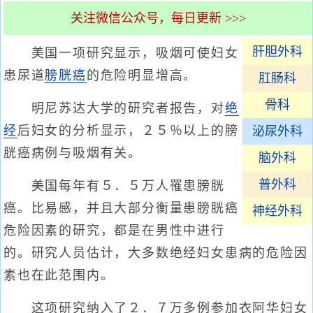
关注微信公众号，每日更新 >>>
肝胆外科
美国一项研究显示，吸烟可使妇女
患尿道
膀胱癌
的危险明显增高。
肛肠科
骨科
明尼苏达大学的研究者报告，对
绝
经
后妇女的分析显示，２５％以上的膀
泌尿外科
胱癌病例与吸烟有关。
脑外科
普外科
美国每年有５．５万人罹患膀胱
癌。比易感，并且大部分衡量患膀胱癌
神经外科
危险因素的研究，都是在男性中进行
的。研究人员估计，大多数绝经妇女患病的危险因
素也在此范围内。
这项研究纳入了２．７万多例参加衣阿华妇女