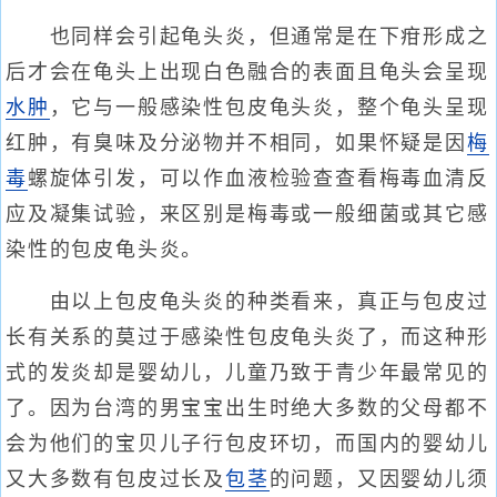
也同样会引起龟头炎，但通常是在下疳形成之
后才会在龟头上出现白色融合的表面且龟头会呈现
水肿
，它与一般感染性包皮龟头炎，整个龟头呈现
红肿，有臭味及分泌物并不相同，如果怀疑是因
梅
毒
螺旋体引发，可以作血液检验查查看梅毒血清反
应及凝集试验，来区别是梅毒或一般细菌或其它感
染性的包皮龟头炎。
由以上包皮龟头炎的种类看来，真正与包皮过
长有关系的莫过于感染性包皮龟头炎了，而这种形
式的发炎却是婴幼儿，儿童乃致于青少年最常见的
了。因为台湾的男宝宝出生时绝大多数的父母都不
会为他们的宝贝儿子行包皮环切，而国内的婴幼儿
又大多数有包皮过长及
包茎
的问题，又因婴幼儿须