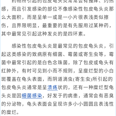
药物所引起的包皮龟头炎常常会有搔痒、灼热
感，而且引发感染的部位不像感染性包皮龟头炎那
么大面积，而是呈单一或是一小片很表浅类似擦
伤，且界限明显，最重要的是有先服用过某种药，
其中最常见引起这种发炎的是四环素。
感染性包皮龟头炎是最常见的包皮龟头炎，引
起这类感染的致病原有细菌、霉菌或寄生虫等，霉
菌中最常引起的是白色念珠菌，除了包皮或龟头有
红肿外，有时可见到小而不规则，呈糜烂型的小白
斑覆盖在龟头表面，而阴道滴虫(寄生虫)所引起的
包皮龟头炎通常是呈
溃疡
状的，还有一种糜烂型龟
头炎是因
细菌感染
，好发于的病患，通常会有恶臭
的分泌物，龟头表面会呈现许多小小圆圆且表浅性
的糜烂。