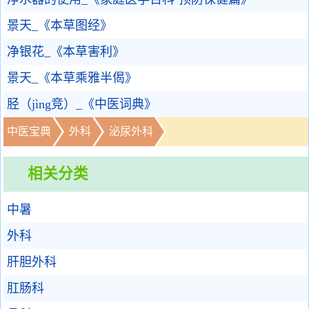
景天_《本草图经》
净银花_《本草害利》
景天_《本草乘雅半偈》
胫（jìng竞）_《中医词典》
中医宝典
外科
泌尿外科
相关分类
中暑
外科
肝胆外科
肛肠科