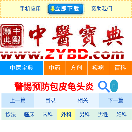
手机应用
立即下载
资助我们
中医宝典
中药
方剂
疾病
百科
警惕预防包皮龟头炎
上一篇
目录
相关
下一篇
诊法
临床
内科
外科
男科
男性
妇科