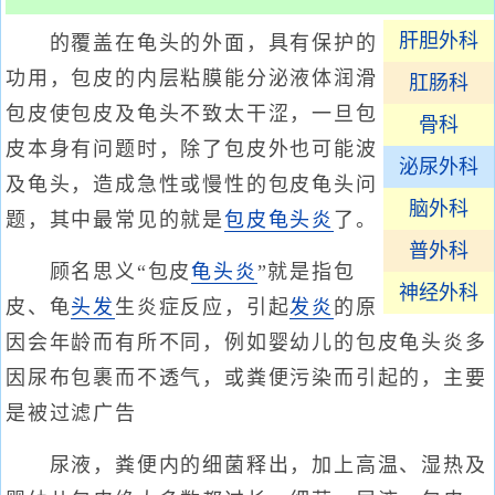
肝胆外科
的覆盖在龟头的外面，具有保护的
功用，包皮的内层粘膜能分泌液体润滑
肛肠科
包皮使包皮及龟头不致太干涩，一旦包
骨科
皮本身有问题时，除了包皮外也可能波
泌尿外科
及龟头，造成急性或慢性的包皮龟头问
脑外科
题，其中最常见的就是
包皮龟头炎
了。
普外科
顾名思义“包皮
龟头炎
”就是指包
神经外科
皮、龟
头发
生炎症反应，引起
发炎
的原
因会年龄而有所不同，例如婴幼儿的包皮龟头炎多
因尿布包裹而不透气，或粪便污染而引起的，主要
是被过滤广告
尿液，粪便内的细菌释出，加上高温、湿热及