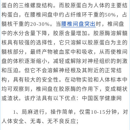
蛋白的三维螺旋结构。而胶原蛋白为人体的主要结
构蛋白，在腰椎间盘中约占纤维环干重的50%，占
髓核干重的20-30%。当
腰椎间盘突出
时，椎间盘
中的水分含量下降，胶原含量增加。胶原酶溶解髓
核具有较强的选择性，它只溶解以胶原蛋白为主的
髓核部分，最终产物被血浆中和吸收，从而使椎间
盘的体积逐渐缩小，减轻或解除对神经组织的刺激
和压迫。但它不会溶解神经根及其附近的正常结
构，具有较大的安全性。在动物实验和人体标本中
均可观察到，椎间盘在胶原酶的作用下，变成糊状
或渣状。该疗法具有以下优点：中国医学健康网
1、局麻进行，操作简单，仅需10-15分钟，对
人体安全、无毒、无不良反应；