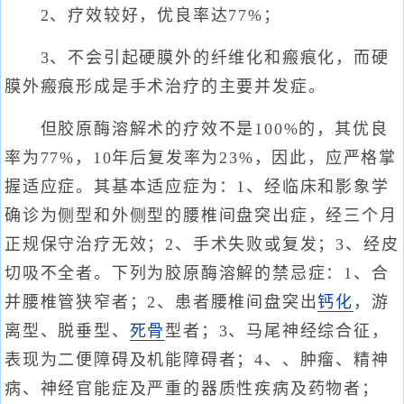
2、疗效较好，优良率达77%；
3、不会引起硬膜外的纤维化和瘢痕化，而硬
膜外瘢痕形成是手术治疗的主要并发症。
但胶原酶溶解术的疗效不是100%的，其优良
率为77%，10年后复发率为23%，因此，应严格掌
握适应症。其基本适应症为：1、经临床和影象学
确诊为侧型和外侧型的腰椎间盘突出症，经三个月
正规保守治疗无效；2、手术失败或复发；3、经皮
切吸不全者。下列为胶原酶溶解的禁忌症：1、合
并腰椎管狭窄者；2、患者腰椎间盘突出
钙化
，游
离型、脱垂型、
死骨
型者；3、马尾神经综合征，
表现为二便障碍及机能障碍者；4、、肿瘤、精神
病、神经官能症及严重的器质性疾病及药物者；