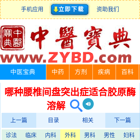
手机应用
立即下载
资助我们
中医宝典
中药
方剂
疾病
百科
哪种腰椎间盘突出症适合胶原酶
溶解
上一篇
目录
相关
下一篇
诊法
临床
内科
外科
男科
男性
妇科