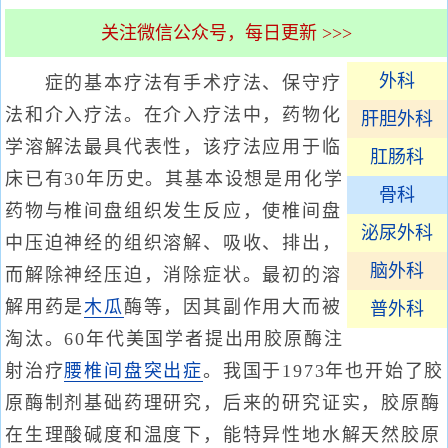
关注微信公众号，每日更新 >>>
外科
症的基本疗法有手术疗法、保守疗
法和介入疗法。在介入疗法中，药物化
肝胆外科
学溶解法最具代表性，该疗法应用于临
肛肠科
床已有30年历史。其基本设想是用化学
骨科
药物与椎间盘组织发生反应，使椎间盘
泌尿外科
中压迫神经的组织溶解、吸收、排出，
脑外科
而解除神经压迫，消除症状。最初的溶
解用药是
木瓜
酶等，因其副作用大而被
普外科
淘汰。60年代美国学者提出用胶原酶注
射治疗
腰椎间盘突出症
。我国于1973年也开始了胶
原酶制剂基础药理研究，后来的研究证实，胶原酶
在生理酸碱度和温度下，能特异性地水解天然胶原