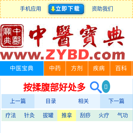
手机应用
立即下载
资助我们
中医宝典
中药
方剂
疾病
百科
按揉腹部好处多
上一篇
目录
相关
下一篇
疗法
针灸
拔罐
推拿
刮痧
火疗
气功