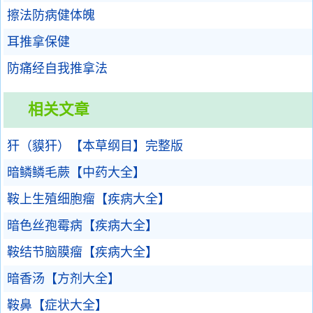
擦法防病健体魄
耳推拿保健
防痛经自我推拿法
相关文章
犴（貘犴）【本草纲目】完整版
暗鳞鳞毛蕨【中药大全】
鞍上生殖细胞瘤【疾病大全】
暗色丝孢霉病【疾病大全】
鞍结节脑膜瘤【疾病大全】
暗香汤【方剂大全】
鞍鼻【症状大全】