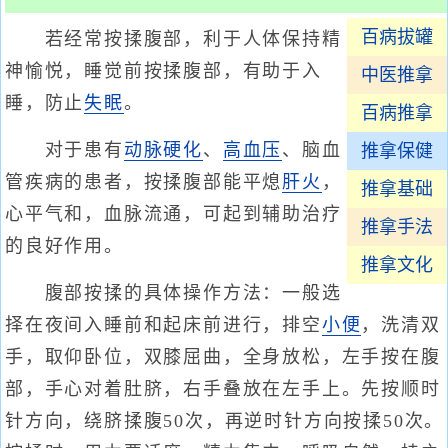
百病拔罐
若经常按揉腹部，利于人体保持精
神愉悦，睡觉前按揉腹部，有助于入
中医推拿
睡，防止
失眠
。
百病推拿
对于患有
动脉硬化
、
高血压
、脑血
推拿保健
管疾病的患者，按揉腹部能平熄
肝火
，
推拿基础
心平气和，血脉流通，可起到辅助治疗
推拿手法
的良好作用。
推拿文化
腹部按揉的具体操作方法：一般选
择在夜间入睡前和起床前进行，排空
小便
，洗清双
手，取仰卧位，双膝屈曲，全身放松，左手按在腹
部，手心对着肚脐，右手叠放在左手上。先按顺时
针方向，绕脐揉腹50次，再逆时针方向按揉50次。