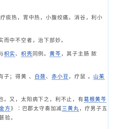
，疗痰热，胃中热，小腹绞痛。消谷，利小
实而中不空者，治下部妙。
与
枳实
、
枳壳
同例。
黄芩
，其子主肠 脓
有子；得黄 、
白蔹
、
赤小豆
，疗鼠 。
山茱
也。又，太阳病下之，利不止，有
葛根黄芩
金方
》∶巴郡太守奏加减
三黄丸
，疗男子五
甚验。