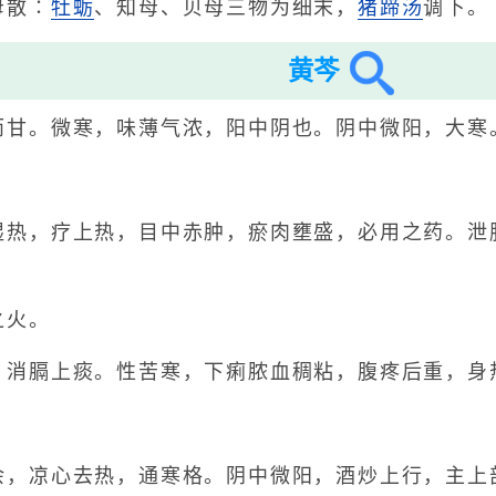
母散∶
牡蛎
、知母、贝母三物为细末，
猪蹄汤
调下。
黄芩
而甘。微寒，味薄气浓，阳中阴也。阴中微阳，大寒
湿热，疗上热，目中赤肿，瘀肉壅盛，必用之药。泄
之火。
，消膈上痰。性苦寒，下痢脓血稠粘，腹疼后重，身
。
余，凉心去热，通寒格。阴中微阳，酒炒上行，主上