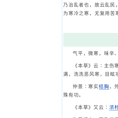
乃治乱者也，故云乱民
为寒冷之寒，无复用苦
气平，微寒，味辛
《本草》云∶主伤
满，洗洗恶风寒，目眩
仲景∶寒实
结胸
，
殊有功。
《本草》又云∶
浓