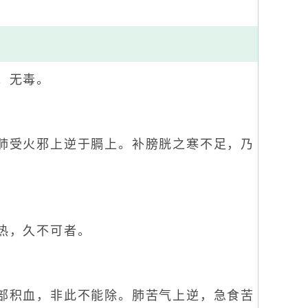
。无毒。
肺受火邪上逆于膈上。补膀胱之寒不足，乃
热，久不可者。
部积血，非此不能除。肺苦气上逆，急食苦