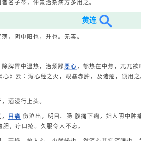
圆者名子芩，仲景治杂病方多用之。
黄连
气薄，阴中阳也，升也。无毒。
，除脾胃中湿热，治烦躁
恶心
，郁热在中焦，兀兀欲
《心》云∶泻心经之火，眼暴赤肿，及诸疮，须用之
行，酒浸行上头。
气，
目痛
伤泣出，明目。肠 腹痛下痢，妇人阴中肿
益胆，疗口疮。久服令人不忘。