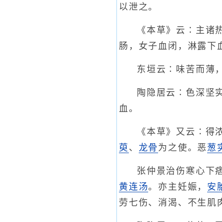
以泄之。
《本草》云∶主诸
肠，女子血闭，淋露下
东垣云∶味苦而薄
陶隐居云∶色深坚
血。
《本草》又云∶得
萸
、
龙骨
为之使。恶
葱
张仲景治伤寒心下
黄连汤
。亦主妊娠，
安
劳七伤、消渴、不生肌