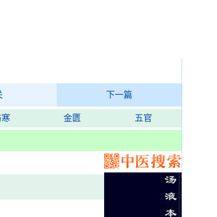
关
下一篇
伤寒
金匮
五官