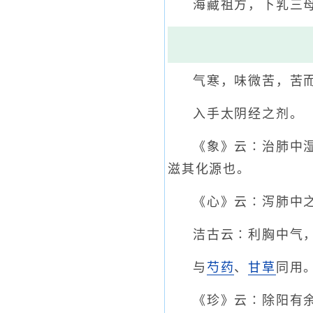
海藏祖方，下乳三
气寒，味微苦，苦
入手太阴经之剂。
《象》云∶治肺中
滋其化源也。
《心》云∶泻肺中
洁古云∶利胸中气
与
芍药
、
甘草
同用
《珍》云∶除阳有