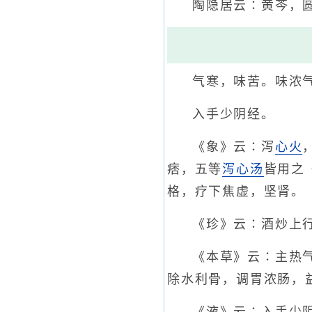
陶隐居云∶黄芩，
气寒，味苦。味浓
入手少阴经。
《象》云∶泻
心火
痞，五等
泻心汤
皆用之
格，疗下焦虚，坚肾。
《珍》云∶酒炒上
《本草》云∶主热
除水利骨，调胃浓肠，