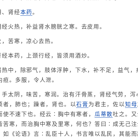
阴、肾经
本药
。
明经火热，补益肾水膀胱之寒。去皮用。
火，苦寒，凉心去热。
肾经本药，上颈行经，皆须用酒炒。
渴热中，除邪气，肢体浮肿，下水，补不足，益气，
内疸。多服，令人泄。
、手太阴，味苦，寒润。治有汗骨蒸，肾经气劳，泻
烦者，肺也；躁者，肾也。以
石膏
为君主，佐以
知母
而使不速下也。经云∶胸中有寒者，
瓜蒂散
吐之。又
皆苦寒，而治胸中寒及里寒，何也？答曰∶成无己注
，如《论语》言∶乱臣十人，书言唯以乱民，其能而