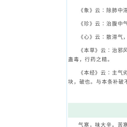
《象》云∶除肺中
《珍》云∶治腹中
《心》云∶散滞气
《本草》云∶治邪
蛊毒，行药之精。
《本经》云∶主气
块，破也。与本条补破
气寒，味大辛。苦