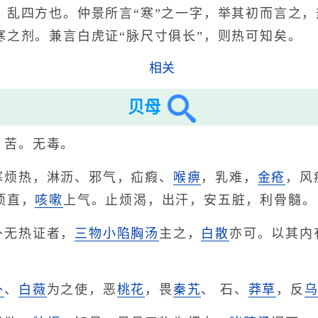
，乱四方也。仲景所言“寒”之一字，举其初而言之，
寒之剂。兼言白虎证“脉尺寸俱长”，则热可知矣。
相关
贝母
、苦。无毒。
寒烦热，淋沥、邪气，疝瘕、
喉痹
，乳难，
金疮
，风
项直，
咳嗽
上气。止烦渴，出汗，安五脏，利骨髓。
外无热证者，
三物小陷胸汤
主之，
白散
亦可。以其内
朴
、
白薇
为之使，恶
桃花
，畏
秦艽
、 石、
莽草
，反