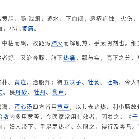
热黄胆，肠 泄痢，逐水，下血闭，恶疮疽蚀，火伤
血，小儿
腹痛
。
，中枯而飘，故能泻
肺火
而解肌热，手太阴剂也。细
实者好。又治奔豚、脐下
热痛
。飘与实，高下之分，
浓朴、
黄连
，治腹痛；得
五味子
、
牡蒙
、
牡蛎
，令人
实
。畏
丹砂
、
牡丹
、
黎芦
。
痞满，
泻心汤
四方皆用
黄芩
，以其去诸热、利小肠故
胎散
内多用黄芩，今医家常用有效者，因着之。《
千
肉，妇人带下、手足寒热者。久服之，得行及奔马。