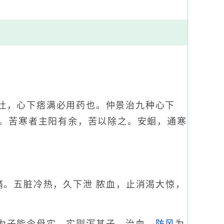
吐，心下痞满必用药也。仲景治九种心下
。苦寒者主阳有余，苦以除之。安蛔，通寒
痛。五脏冷热，久下泄 脓血，止消渴大惊，