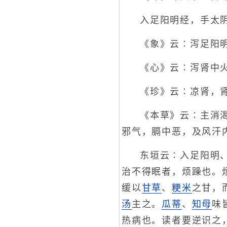
入足阳明经，手太
《象》云∶泻足阳
《心》云∶泻肾中
《珍》云∶凉肾，
《本草》云∶主消
邪气，膈中恶，及风汗
东垣云∶入足阳明
治不得眠者，烦躁也。
缓以
甘草
、
粳米
之甘，
汤
主之。
瓜蒂
、
知母
味
热病也。读者要逆识之