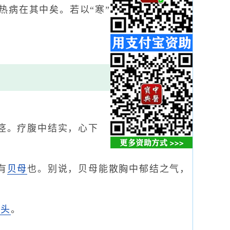
热病在其中矣。若以“寒”
痉。疗腹中结实，心下
有
贝母
也。别说，贝母能散胸中郁结之气，
乌头
。