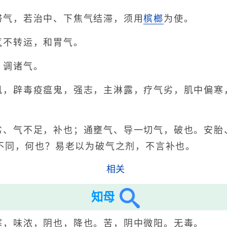
滞气，若治中、下焦气结滞，须用
槟榔
为使。
气不转运，和胃气。
，调诸气。
风，辟毒疫瘟鬼，强志，主淋露，疗气劣，肌中偏寒
劣、气不足，补也；通壅气、导一切气，破也。安胎
不同，何也？易老以为破气之剂，不言补也。
相关
知母
寒，味浓，阴也，降也。苦，阴中微阳。无毒。