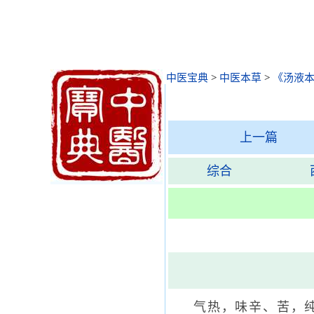
中医宝典
>
中医本草
>
《汤液
上一篇
综合
气热，味辛、苦，