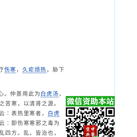
疗
伤寒
，
久疟
烦热
，胁下
心。仲景用此为
白虎汤
，
之苦寒，以清肾之源。
云∶表热里寒者，
白虎
云∶即伤寒寒邪之毒为
乱四方。乱，皆治也，