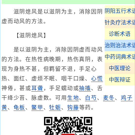
阴阳五行术
滋阴熄风是以滋阴为主，消除因阴
虚而动风的方法。
针灸疗法术
诊断术语
【滋阴熄风】
治则治法术
是以滋阴为主，消除因阴虚而动风
中药词典术
的方法。在热性病晚期，热伤真阴，表
中医理论
现为身热不甚，但羁留不退，手足心
热、面红、虚烦不眠、咽干口燥、
心慌
中医辩证
神倦，甚或
耳聋
，手足蠕动或
抽搐
、舌
干绛少苔、脉虚数。可用
生地
、
白芍
、
麦冬
、
鸡子
黄
、
龟板
、
鳖甲
、
牡蛎
、
钩藤
等药。