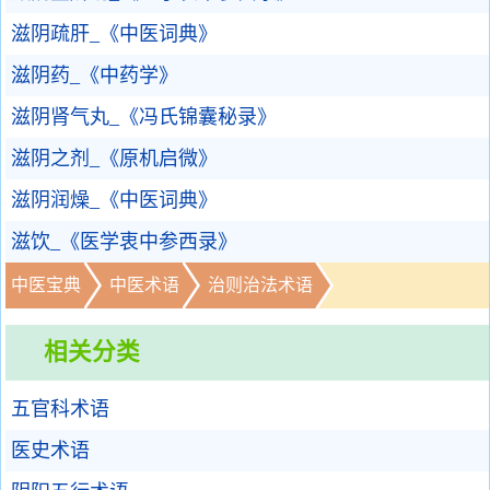
滋阴疏肝_《中医词典》
滋阴药_《中药学》
滋阴肾气丸_《冯氏锦囊秘录》
滋阴之剂_《原机启微》
滋阴润燥_《中医词典》
滋饮_《医学衷中参西录》
中医宝典
中医术语
治则治法术语
相关分类
五官科术语
医史术语