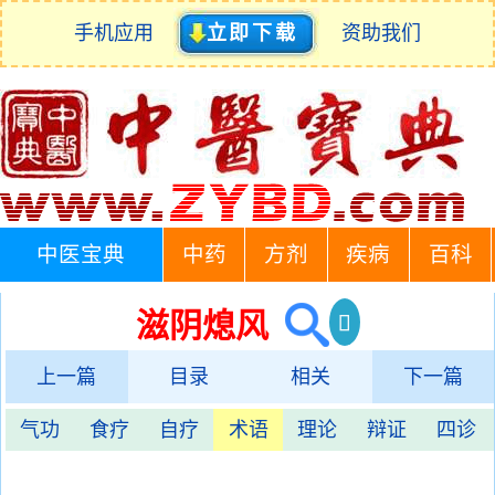
手机应用
立即下载
资助我们
中医宝典
中药
方剂
疾病
百科
滋阴熄风
上一篇
目录
相关
下一篇
气功
食疗
自疗
术语
理论
辩证
四诊