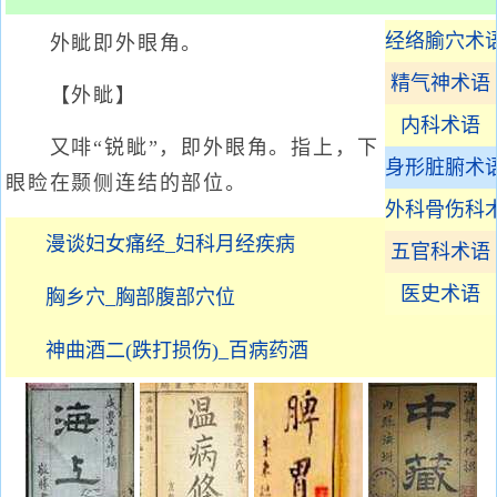
经络腧穴术
外眦即外眼角。
精气神术语
【外眦】
内科术语
又啡“锐眦”，即外眼角。指上，下
身形脏腑术
眼睑在颞侧连结的部位。
外科骨伤科
漫谈妇女痛经_妇科月经疾病
五官科术语
医史术语
胸乡穴_胸部腹部穴位
神曲酒二(跌打损伤)_百病药酒