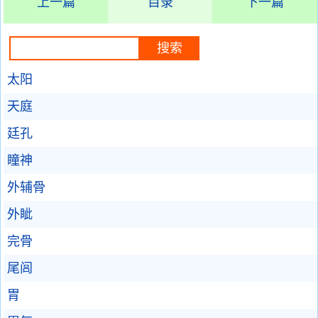
上一篇
目录
下一篇
太阳
天庭
廷孔
瞳神
外辅骨
外眦
完骨
尾闾
胃