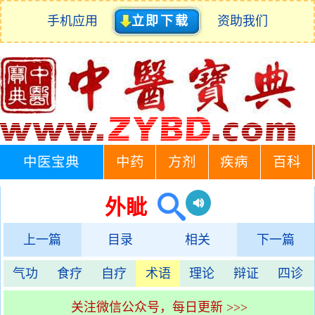
手机应用
立即下载
资助我们
中医宝典
中药
方剂
疾病
百科
外眦
上一篇
目录
相关
下一篇
气功
食疗
自疗
术语
理论
辩证
四诊
关注微信公众号，每日更新 >>>