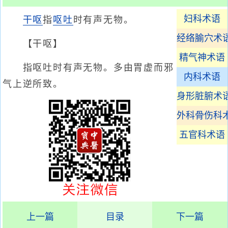
妇科术语
干呕
指
呕吐
时有声无物。
经络腧穴术
【干呕】
精气神术语
指呕吐时有声无物。多由胃虚而邪
内科术语
气上逆所致。
身形脏腑术
外科骨伤科
五官科术语
上一篇
目录
下一篇