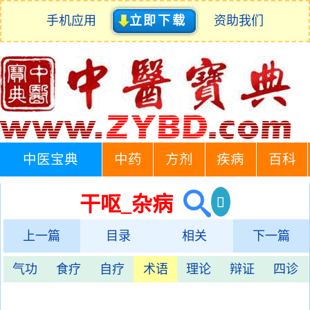
手机应用
立即下载
资助我们
中医宝典
中药
方剂
疾病
百科
干呕_杂病
上一篇
目录
相关
下一篇
气功
食疗
自疗
术语
理论
辩证
四诊