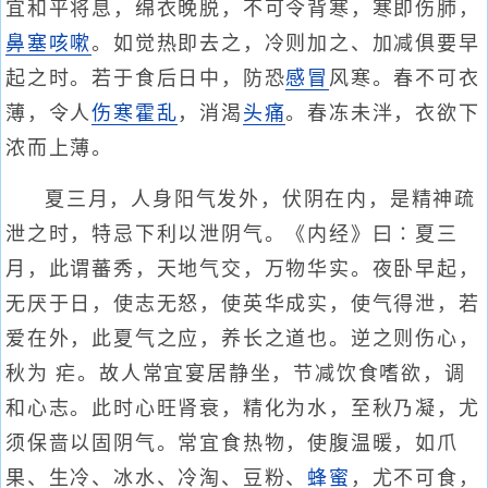
宜和平将息，绵衣晚脱，不可令背寒，寒即伤肺，
鼻塞
咳嗽
。如觉热即去之，冷则加之、加减俱要早
起之时。若于食后日中，防恐
感冒
风寒。春不可衣
薄，令人
伤寒
霍乱
，消渴
头痛
。春冻未泮，衣欲下
浓而上薄。
夏三月，人身阳气发外，伏阴在内，是精神疏
泄之时，特忌下利以泄阴气。《内经》曰∶夏三
月，此谓蕃秀，天地气交，万物华实。夜卧早起，
无厌于日，使志无怒，使英华成实，使气得泄，若
爱在外，此夏气之应，养长之道也。逆之则伤心，
秋为 疟。故人常宜宴居静坐，节减饮食嗜欲，调
和心志。此时心旺肾衰，精化为水，至秋乃凝，尤
须保啬以固阴气。常宜食热物，使腹温暖，如爪
果、生冷、冰水、冷淘、豆粉、
蜂蜜
，尤不可食，