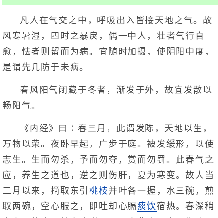
凡人在气交之中，呼吸出入皆接天地之气。故
风寒暑湿，四时之暴戾，偶一中人，壮者气行自
愈，怯者则留而为病。宜随时加摄，使阴阳中度，
是谓先几防于未病。
春风阳气闭藏于冬者，渐发于外，故宜发散以
畅阳气。
《内经》曰∶春三月，此谓发陈，天地以生，
万物以荣。夜卧早起，广步于庭。被发缓形，以使
志生。生而勿杀，予而勿夺，赏而勿罚。此春气之
应，养生之道也，逆之则伤肝，夏为寒变。故人当
二月以来，摘取东引
桃枝
并叶各一握，水三碗，煎
取两碗，空心服之，即吐却心膈
痰饮
宿热。春深稍