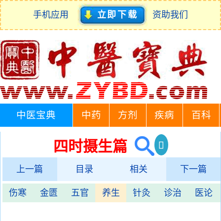
手机应用
立即下载
资助我们
中医宝典
中药
方剂
疾病
百科
四时摄生篇
上一篇
目录
相关
下一篇
伤寒
金匮
五官
养生
针灸
诊治
医论