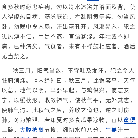
食多秋时必患疟痢，勿以冷水沐浴并浴面及背，使
人得虚热目病，筋脉厥逆，霍乱阴黄等疾。勿当风
卧，勿眠中令人扇，汗出毫孔开，风邪易入，犯之
患风痹不仁，手足不遂，言语蹇涩。年壮或不即
病，已种病矣。气衰者，未有不桴鼓相应者。酒后
尤当禁之。
秋三月，阳气当敛，不宜吐及发汗，犯之令人
脏腑消烁。《内经》曰∶秋三月，此谓容平，天气
以急，地气以明，早卧早起，与鸡俱兴，使志安
宁，以缓秋形。收敛神气，使秋气平，无外其志，
使肺气清。此秋气之应，养收之道也，逆之则伤
肺，冬为飧泄。若知夏时多食瓜果凉物，宜以
童便
二碗，
大腹
槟榔
五枚，细切水煎八分，
生姜
汁一