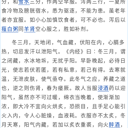
分，和
雪水
三分，作两空早服。泻两三行，一夏所
食冷物及膀胱宿水，悉为驱逐，不能为患。虽老年
者亦宜服。如小心加慎饮食者，可不必也。泻后以
薤白粥
同
羊肾
空心服之，胜如补剂。
冬三月，天地闭，气血藏，伏阳在内，心膈多
热，切忌发汗以泄阳气。《内经》曰∶冬三月，谓
之闭藏，水冰地坼，无扰乎阳。早卧晚起，必待日
光，使志若伏若匿，若有私意，若己有得。去寒就
温，无泄皮肤，使气亟夺。此冬气之应，养藏之道
也，逆之则伤肾，春为痿厥。故人当服
浸酒
药以迎
阳气，虽然亦不可过暖，绵衣当晚着，使渐渐加
浓，即大冷不宜向火烘炙，恐损目，且手足心能引
火入内，令人心脏燥，血液耗。衣服亦不太炙，冬
月天寒，阳气内藏，若加以炙衣重裘，向火
醉酒
，