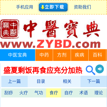
手机应用
立即下载
资助我们
中医宝典
中药
方剂
疾病
百科
盛夏剩饭再食应充分加热
上一篇
目录
相关
下一篇
刮痧
火疗
气功
食疗
自疗
术语
理论