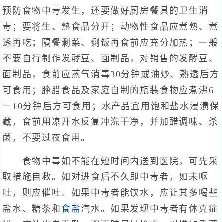
预防食物中毒发生，还要做好厨房餐具的卫生消
毒；要将生、熟食品分开；动物性食品应煮熟、煮
透再吃；隔餐剩菜、剩饭再食前应充分加热；一般
不要自行制作发酵豆、面制品，对销售的发酵豆、
面制品，食前应蒸气消毒30分钟或油炒、熟透后方
可食用；腌腊食品及家庭自制的瓶装食物应煮沸6
－10分钟后方可食用；水产品宜用饱和盐水浸渍保
藏，食前用凉开水反复冲洗干净，并加醋调味、杀
菌，不要过夜食用。
食物中毒如不能在短时间内送到医院，可先采
取措施自救。如对进食后不久即中毒者，如未呕
吐，则应催吐。如果中毒者能饮水，应让其多喝些
盐水、糖茶和
食盐
汽水。如果发现中毒者有休克症