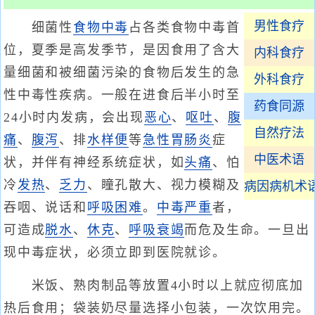
男性食疗
细菌性
食物中毒
占各类食物中毒首
位，夏季是高发季节，是因食用了含大
内科食疗
量细菌和被细菌污染的食物后发生的急
外科食疗
性中毒性疾病。一般在进食后半小时至
药食同源
24小时内发病，会出现
恶心
、
呕吐
、
腹
自然疗法
痛
、
腹泻
、排
水样便
等
急性胃肠炎
症
中医术语
状，并伴有神经系统症状，如
头痛
、怕
冷
发热
、
乏力
、瞳孔散大、视力模糊及
病因病机术
吞咽、说话和
呼吸困难
。
中毒严重
者，
可造成
脱水
、
休克
、
呼吸衰竭
而危及生命。一旦出
现中毒症状，必须立即到医院就诊。
米饭、熟肉制品等放置4小时以上就应彻底加
热后食用；袋装奶尽量选择小包装，一次饮用完。