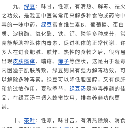
九、
绿豆
：味甘，性凉，有清热、解毒、祛火
之功效，是我国中医常常用来解多种食物或药物中
毒的一味中药。
绿豆
富含维生素B、葡萄糖、蛋白
质、淀粉酶、氧化酶、铁、钙、磷等多种成分，常
食能帮助排泄体内毒素，促进机体的正常代谢。许
多人在进食肥腻、煎炸、热性的食物之后，很容易
出现
皮肤瘙痒
、暗疮、
痱子
等症状，这是由于湿毒
内困溢于肌肤所致，绿豆则具有强力解毒功效，可
以解除多种毒素。绿豆可以降低胆固醇，又有保肝
和抗过敏作用。夏秋季节，
绿豆汤
是排毒养颜的佳
品，在绿豆汤中调入蜂蜜饮用，排毒养颜功能更
甚。
十、
茶叶
：性凉，味甘苦，有清热除烦、消食