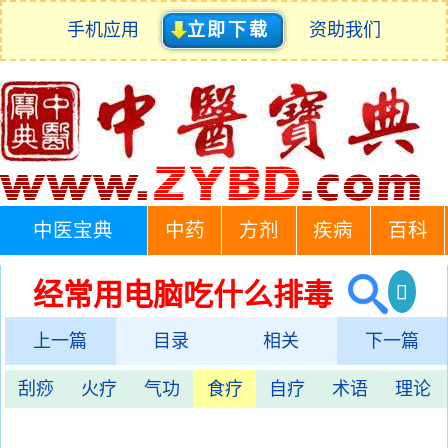
手机应用
立即下载
资助我们
中医宝典
中药
方剂
疾病
百科
经常用电脑吃什么排毒
上一篇
目录
相关
下一篇
刮痧
火疗
气功
食疗
自疗
术语
理论