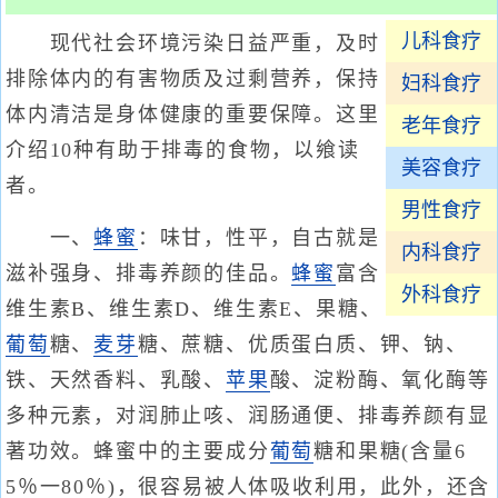
儿科食疗
现代社会环境污染日益严重，及时
排除体内的有害物质及过剩营养，保持
妇科食疗
体内清洁是身体健康的重要保障。这里
老年食疗
介绍10种有助于排毒的食物，以飨读
美容食疗
者。
男性食疗
一、
蜂蜜
：味甘，性平，自古就是
内科食疗
滋补强身、排毒养颜的佳品。
蜂蜜
富含
外科食疗
维生素B、维生素D、维生素E、果糖、
葡萄
糖、
麦芽
糖、蔗糖、优质蛋白质、钾、钠、
铁、天然香料、乳酸、
苹果
酸、淀粉酶、氧化酶等
多种元素，对润肺止咳、润肠通便、排毒养颜有显
著功效。蜂蜜中的主要成分
葡萄
糖和果糖(含量6
5％一80％)，很容易被人体吸收利用，此外，还含