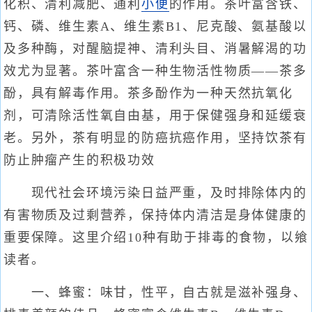
化积、清利减肥、通利
小便
的作用。茶叶富含铁、
钙、磷、维生素A、维生素B1、尼克酸、氨基酸以
及多种酶，对醒脑提神、清利头目、消暑解渴的功
效尤为显著。茶叶富含一种生物活性物质——茶多
酚，具有解毒作用。茶多酚作为一种天然抗氧化
剂，可清除活性氧自由基，用于保健强身和延缓衰
老。另外，茶有明显的防癌抗癌作用，坚持饮茶有
防止肿瘤产生的积极功效
现代社会环境污染日益严重，及时排除体内的
有害物质及过剩营养，保持体内清洁是身体健康的
重要保障。这里介绍10种有助于排毒的食物，以飨
读者。
一、蜂蜜：味甘，性平，自古就是滋补强身、