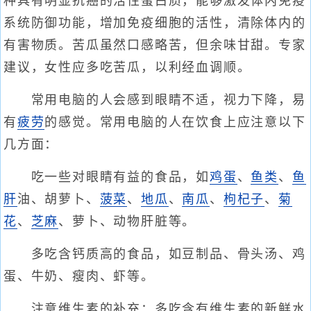
种具有明显抗癌的活性蛋白质，能够激发体内免疫
系统防御功能，增加免疫细胞的活性，清除体内的
有害物质。苦瓜虽然口感略苦，但余味甘甜。专家
建议，女性应多吃苦瓜，以利经血调顺。
常用电脑的人会感到眼睛不适，视力下降，易
有
疲劳
的感觉。常用电脑的人在饮食上应注意以下
几方面：
吃一些对眼睛有益的食品，如
鸡蛋
、
鱼类
、
鱼
肝
油、胡萝卜、
菠菜
、
地瓜
、
南瓜
、
枸杞子
、
菊
花
、
芝麻
、萝卜、动物肝脏等。
多吃含钙质高的食品，如豆制品、骨头汤、鸡
蛋、牛奶、瘦肉、虾等。
注意维生素的补充：多吃含有维生素的新鲜水