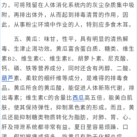
力，可将残留在人体消化系统内的灰尘杂质集中吸
附，再排出体外，从而起到排毒清胃的作用，因
此，从事粉尘环境中作业的人，特别应多食木耳。
五、黄瓜：味甘，性平，具有明显的清热解
毒、生津止渴功效。黄瓜富含蛋白质、糖类、维生
素B2、维生素C、维生素E、胡萝卜素、尼克酸、
钙、磷、铁等营养成分，同时还含有丙醇、二酸、
葫芦
素、柔软的细纤维等成分，是难得的排毒食
品。黄瓜所含的黄瓜酸，能促进人体新陈代谢，排
出毒素；维生素C的含量比
西瓜
高五倍，能美白肌
肤，使其保持弹性，抑制黑色素的形成。而且，黄
瓜还能抑制糖类物质转化为脂肪，对肺、胃、心、
肝及排泄系统都非常有益。夏日里容易烦躁、口