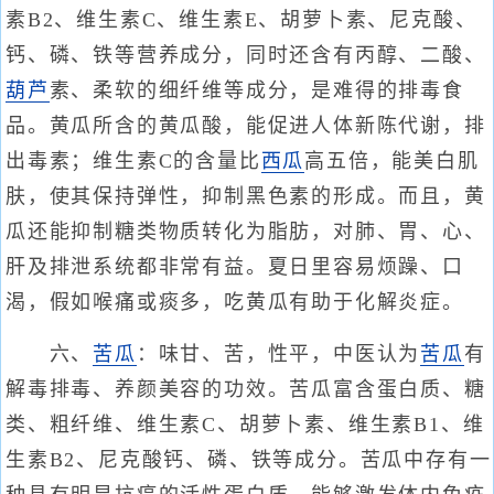
素B2、维生素C、维生素E、胡萝卜素、尼克酸、
钙、磷、铁等营养成分，同时还含有丙醇、二酸、
葫芦
素、柔软的细纤维等成分，是难得的排毒食
品。黄瓜所含的黄瓜酸，能促进人体新陈代谢，排
出毒素；维生素C的含量比
西瓜
高五倍，能美白肌
肤，使其保持弹性，抑制黑色素的形成。而且，黄
瓜还能抑制糖类物质转化为脂肪，对肺、胃、心、
肝及排泄系统都非常有益。夏日里容易烦躁、口
渴，假如喉痛或痰多，吃黄瓜有助于化解炎症。
六、
苦瓜
：味甘、苦，性平，中医认为
苦瓜
有
解毒排毒、养颜美容的功效。苦瓜富含蛋白质、糖
类、粗纤维、维生素C、胡萝卜素、维生素B1、维
生素B2、尼克酸钙、磷、铁等成分。苦瓜中存有一