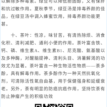
以解除多种毒素。绿豆可以降低胆固醇，又有保肝
和抗过敏作用。夏秋季节，绿豆汤是排毒养颜的佳
品，在绿豆汤中调入蜂蜜饮用，排毒养颜功能更
甚。
十、茶叶：性凉，味甘苦，有清热除烦、消食
化积、清利减肥、通利小便的作用。茶叶富含铁、
钙、磷、维生素A、维生素B1、尼克酸、氨基酸以
及多种酶，对醒脑提神、清利头目、消暑解渴的功
效尤为显著。茶叶富含一种生物活性物质——茶多
酚，具有解毒作用。茶多酚作为一种天然抗氧化
剂，可清除活性氧自由基，用于保健强身和延缓衰
老。另外，茶有明显的防癌抗癌作用，坚持饮茶有
防止肿瘤产生的积极功效