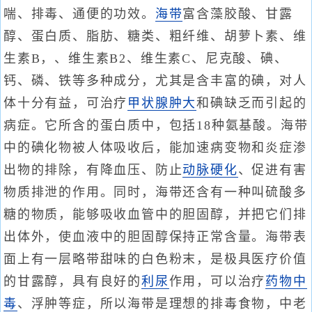
喘、排毒、通便的功效。
海带
富含藻胶酸、甘露
醇、蛋白质、脂肪、糖类、粗纤维、胡萝卜素、维
生素B，、维生素B2、维生素C、尼克酸、碘、
钙、磷、铁等多种成分，尤其是含丰富的碘，对人
体十分有益，可治疗
甲状腺肿大
和碘缺乏而引起的
病症。它所含的蛋白质中，包括18种氨基酸。海带
中的碘化物被人体吸收后，能加速病变物和炎症渗
出物的排除，有降血压、防止
动脉硬化
、促进有害
物质排泄的作用。同时，海带还含有一种叫硫酸多
糖的物质，能够吸收血管中的胆固醇，并把它们排
出体外，使血液中的胆固醇保持正常含量。海带表
面上有一层略带甜味的白色粉末，是极具医疗价值
的甘露醇，具有良好的
利尿
作用，可以治疗
药物中
毒
、浮肿等症，所以海带是理想的排毒食物，中老