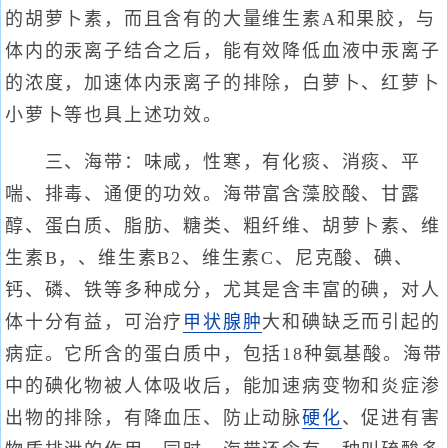
的胡萝卜素，而且含有的大量维生素A和果胶，与
体内的汞离子结合之后，能有效降低血液中汞离子
的浓度，加速体内汞离子的排除，白萝卜、红萝卜
小萝卜等也具上述功效。
三、海带：味咸，性寒，有化痰、消痰、平
喘、排毒、通便的功效。海带富含藻胶酸、甘露
醇、蛋白质、脂肪、糖类、粗纤维、胡萝卜素、维
生素B，、维生素B2、维生素C、尼克酸、碘、
钙、磷、铁等多种成分，尤其是含丰富的碘，对人
体十分有益，可治疗
甲状腺肿
大和碘缺乏而引起的
病症。它所含的蛋白质中，包括18种氨基酸。海带
中的碘化物被人体吸收后，能加速病变物和炎症渗
出物的排除，有降血压、防止动脉
硬化
、促进有害