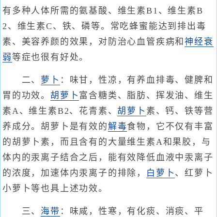
有多种人体所需的氨基酸、维生素B1、维生素B
2、维生素C、铁、磷等。常吃蜂蜜能达到排出毒
素、美容养颜的效果，对防治心血管疾病和
神经衰
弱
等症也很有好处。
二、
萝卜
：味甘，性凉，有养血排毒、健脾和
胃的功效。
胡萝卜
富含糖类、脂肪、挥发油、维生
素A、维生素B2、花青素、
胡萝卜
素、钙、铁等营
养成分。胡萝卜是有效的
解毒
食物，它不仅有丰富
的胡萝卜素，而且含有的大量维生素A和果胶，与
体内的汞离子结合之后，能有效降低血液中汞离子
的浓度，加速体内汞离子的排除，
白萝卜
、红萝卜
小萝卜等也具上述功效。
三、
海带
：味咸，性寒，有化痰、消痰、平