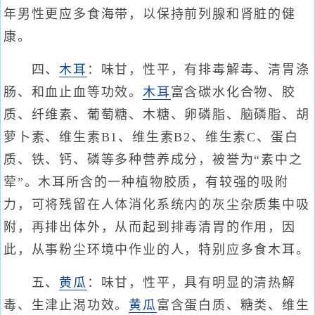
年男性更应多食海带，以保持前列腺和肾脏的健
康。
四、
木耳
：味甘，性平，有排毒解毒、清胃涤
肠、和血止血等功效。
木耳
富含碳水化合物、胶
质、纤维素、葡萄糖、木糖、卵磷脂、脑磷脂、胡
萝卜素、维生素B1、维生素B2、维生素C、蛋白
质、铁、钙、磷等多种营养成分，被誉为“素中之
荤”。木耳所含的一种植物胶质，有较强的吸附
力，可将残留在人体消化系统内的灰尘杂质集中吸
附，再排出体外，从而起到排毒清胃的作用，因
此，从事粉尘环境中作业的人，特别应多食木耳。
五、
黄瓜
：味甘，性平，具有明显的清热解
毒、生津止渴功效。
黄瓜
富含蛋白质、糖类、维生