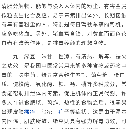
清肠分解物，能够与侵入人体内的粉尘、有害金属
微粒发生化合反应，易于毒素排出体外。长期接触
有毒有害粉尘的人，特别是每日驾驶车辆的司机，
应多吃猪血。另外，猪血富含铁，对贫血而面色苍
白者有改善作用，是排毒养颜的理想食物。
九、绿豆：味甘，性凉，有清热、解毒、祛火
之功效，是我国中医常常用来解多种食物或药物中
毒的一味中药。绿豆富含维生素B、葡萄糖、蛋白
质、淀粉酶、氧化酶、铁、钙、磷等多种成分，常
食能帮助排泄体内毒素，促进机体的正常代谢。许
多人在进食肥腻、煎炸、热性的食物之后，很容易
出现皮肤
瘙痒
、暗疮、
痱
子等症状，这是由于湿毒
内困溢于肌肤所致，绿豆则具有强力解毒功效，可