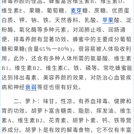
排毒养颜的佳品。蜂蜜富含维生素B、维生素D、
维生素E、果糖、葡萄糖、
麦芽
糖、蔗糖、优质蛋
白质、钾、钠、铁、天然香料、乳酸、
苹果
酸、淀
粉酶、氧化酶等多种元素，对润肺止咳、润肠通
便、排毒养颜有显著功效。蜂蜜中的主要成分葡萄
糖和果糖(含量65％一80％)，很容易被人体吸收利
用，此外，还含有多种人体所需的氨基酸、维生素
B1、维生素B2、维生素C、铁、磷等。常吃蜂蜜能
达到排出毒素、美容养颜的效果，对防治心血管疾
病和神经
衰弱
等症也很有好处。
二、萝卜：味甘，性凉，有养血排毒、健脾和
胃的功效。胡萝卜富含糖类、脂肪、挥发油、维生
素A、维生素B2、花青素、胡萝卜素、钙、铁等营
养成分。胡萝卜是有效的解毒食物，它不仅有丰富