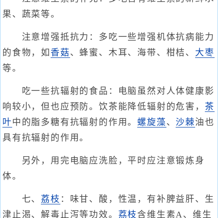
果、蔬菜等。
注意增强抵抗力：多吃一些增强机体抗病能力
的食物，如
香菇
、蜂蜜、木耳、海带、柑桔、
大枣
等。
吃一些抗辐射的食品：电脑虽然对人体健康影
响较小，但也应预防。饮茶能降低辐射的危害，
茶
叶
中的脂多糖有抗辐射的作用。
螺旋藻
、
沙棘
油也
具有抗辐射的作用。
另外，用完电脑应洗脸，平时应注意锻炼身
体。
七、
荔枝
：味甘、酸，性温，有补脾益肝、生
津止渴、解毒止泻等功效。
荔枝
含维生素A、维生