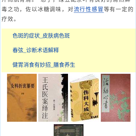
毒之功，佐以冰糖调味，对
流行性感冒
等有一定的
疗效。
色斑的症状_皮肤病色斑
春弦_诊断术语解释
健胃消食有妙招_膳食养生