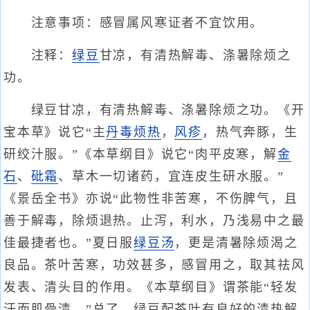
注意事项：感冒属风寒证者不宜饮用。
注释：
绿豆
甘凉，有清热解毒、涤暑除烦之
功。
绿豆甘凉，有清热解毒、涤暑除烦之功。《开
宝本草》说它“主
丹毒
烦热
，
风疹
，热气奔豚，生
研绞汁服。”《本草纲目》说它“肉平皮寒，解
金
石
、
砒霜
、草木一切诸药，宜连皮生研水服。”
《景岳全书》亦说“此物性非苦寒，不伤脾气，且
善于解毒，除烦退热。止泻，利水，乃浅易中之最
佳最捷者也。”夏日服
绿豆汤
，更是清暑除烦渴之
良品。茶叶苦寒，功效甚多，感冒用之，取其祛风
发表、清头目的作用。《本草纲目》谓茶能“轻发
汗而肌骨清。”总了，绿豆配茶叶有良好的清热解