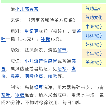
气功基础
治
小儿感冒茶
气功文化
来源： 《河南省秘验单方集锦》
中医食疗
用料：
生绿豆
50粒（捣碎），青
茶
儿科食疗
叶
一撮（1-3克），
冰糖
15克。
妇科食疗
功效：祛风解表，清热
解毒
。
老年食疗
应证：
小儿流行性感冒
或普通
感
美容食疗
冒
，属风热证或暑热证，见
恶寒
、
发
热
、
鼻塞
、
咽喉疼痛
、
咳嗽
等。
制法：先将
绿豆
洗净，用木器捣碎带皮，与青
茶叶
、
冰糖
混合，纳入呆温瓶中，用沸水冲泡，盖
闷20分钟，不拘时徐徐饮用。每日1剂。