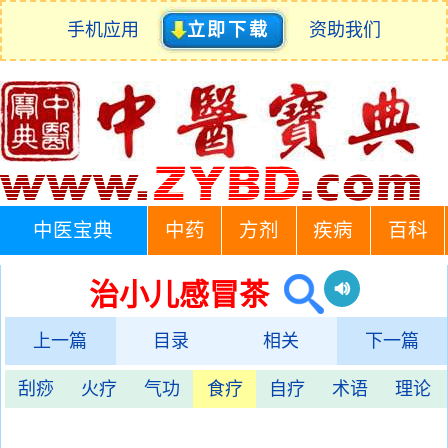
手机应用
立即下载
资助我们
中医宝典
中药
方剂
疾病
百科
治小儿感冒茶
上一篇
目录
相关
下一篇
刮痧
火疗
气功
食疗
自疗
术语
理论