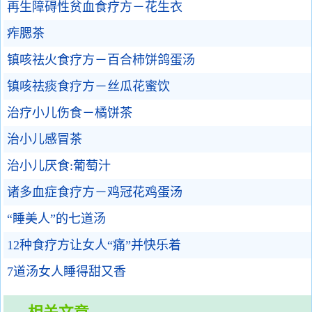
再生障碍性贫血食疗方－花生衣
痄腮茶
镇咳祛火食疗方－百合柿饼鸽蛋汤
镇咳祛痰食疗方－丝瓜花蜜饮
治疗小儿伤食－橘饼茶
治小儿感冒茶
治小儿厌食:葡萄汁
诸多血症食疗方－鸡冠花鸡蛋汤
“睡美人”的七道汤
12种食疗方让女人“痛”并快乐着
7道汤女人睡得甜又香