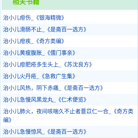
相关书籍
治小儿疳伤_《银海精微》
治小儿滑肠不止_《是斋百一选方》
治小儿疳疾_《奇方类编》
治小儿黄瘦腹胀_《儒门事亲》
治小儿疳肥疮多生头上_《苏沈良方》
治小儿火丹疮_《急救广生集》
治小儿风热，阴下赤痛_《是斋百一选方》
治小儿急慢风黑龙丸_《仁术便览》
治小儿肺火，夜间咳喘久不止者薏苡仁一合_《奇方类
编》
治小儿急慢惊风_《是斋百一选方》