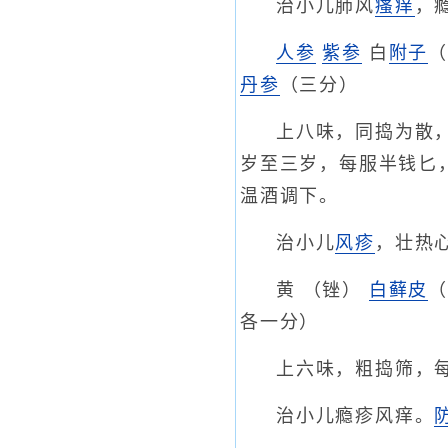
治小儿肺风
瘙痒
，
人参
紫参
白
附子
丹参
（三分）
上八味，同捣为散
岁至三岁，每服半钱匕
温酒调下。
治小儿
风疹
，壮热
黄 （锉）
白藓皮
各一分）
上六味，粗捣筛，
治小儿瘾疹风痒。