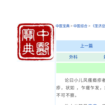
中医宝典
>
中医综合
>
《圣济
上一篇
外科
论曰小儿风瘙瘾疹
疹，状如 ，乍瘥乍发
不可不察。