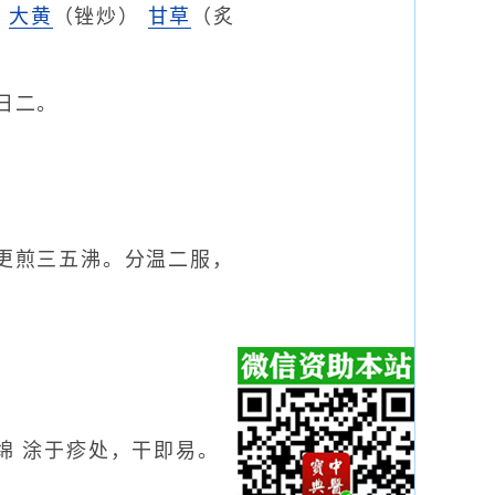
）
大黄
（锉炒）
甘草
（炙
日二。
更煎三五沸。分温二服，
绵 涂于疹处，干即易。