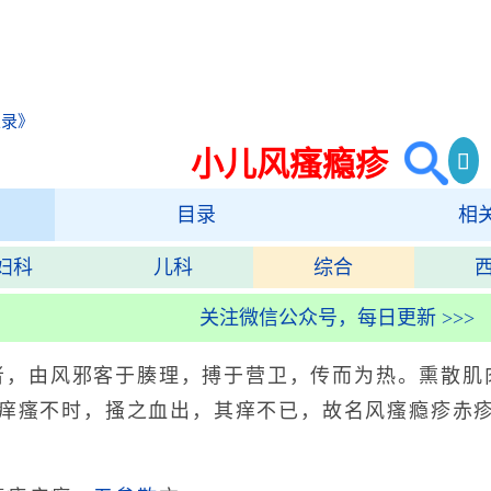
总录》
小儿风瘙瘾疹
目录
相
妇科
儿科
综合
关注微信公众号，每日更新 >>>
者，由风邪客于腠理，搏于营卫，传而为热。熏散肌
，痒瘙不时，搔之血出，其痒不已，故名风瘙瘾疹赤