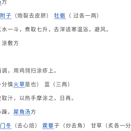
汤
方
）
附子
（炮裂去皮脐）
牡蛎
（ 过各一两）
以水一斗，煮取七升，去滓适寒温浴，避风。
。涂敷方
酒调，用鸡翎扫涂疹上。
一分慎
火草
是也） 蓝（三两）
绞取汁，以热手摩涂之，日再。
心躁。
犀角汤
方
麦门冬
（去心焙）
蒺藜
子（炒去角） 甘草（炙各一