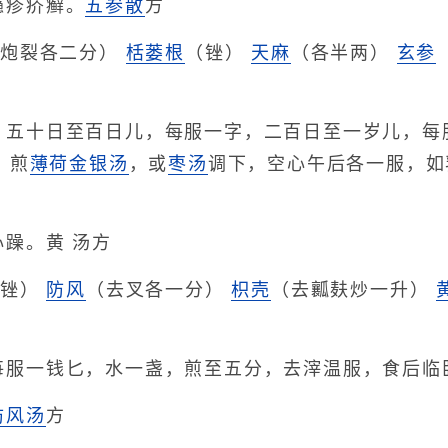
瘾疹疥癣。
五参散
方
（炮裂各二分）
栝蒌根
（锉）
天麻
（各半两）
玄参
，五十日至百日儿，每服一字，二百日至一岁儿，每
，煎
薄荷
金银汤
，或
枣汤
调下，空心午后各一服，如
心躁。黄 汤方
（锉）
防风
（去叉各一分）
枳壳
（去瓤麸炒一升）
每服一钱匕，水一盏，煎至五分，去滓温服，食后临
防风汤
方