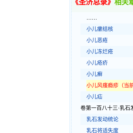
《圣济总录》
相关
……
小儿瘰结核
小儿恶疮
小儿冻烂疮
小儿疮疥
小儿癣
小儿风瘙瘾疹（当
小儿疝
卷第一百八十三·乳石
乳石发动统论
乳石将适失度