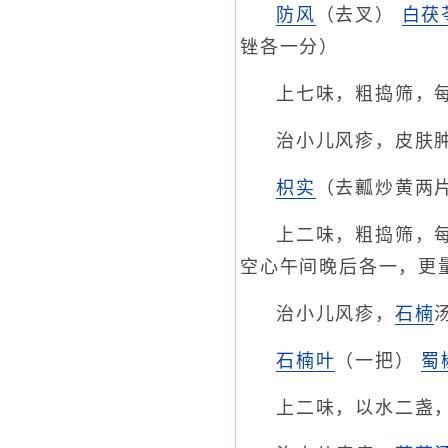
防风
（去叉）
白茯
锉各一分）
上七味，粗捣筛，
治小儿风疹，皮肤
枳实
（去瓤炒黄两
上二味，粗捣筛，
空心午间晚后各一，更
治小儿风疹，
石楠
石楠叶
（一把）
蜀
上二味，以水二盏