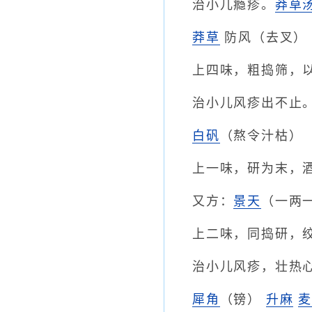
治小儿瘾疹。
莽草
莽草
防风（去叉
上四味，粗捣筛，
治小儿风疹出不止
白矾
（熬令汁枯）
上一味，研为末，
又方：
景天
（一两
上二味，同捣研，
治小儿风疹，壮热
犀角
（镑）
升麻