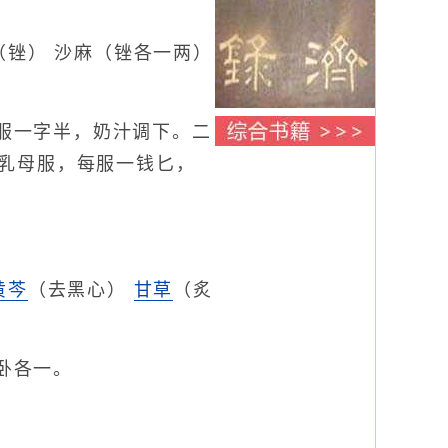
（锉） 沙麻（锉各一两）
服一字半，奶汁调下。二
乳母服，每服一钱匕，
黄芩
（去黑心）
甘草
（炙
卧各一。