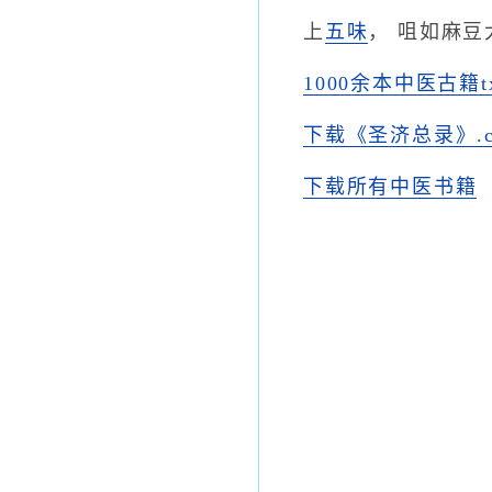
上
五味
， 咀如麻
1000余本中医古籍
下载《圣济总录》.c
下载所有中医书籍