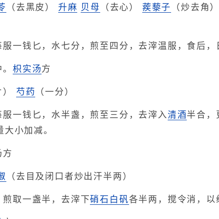
苓
（去黑皮）
升麻
贝母
（去心）
蒺藜子
（炒去角
每服一钱匕，水七分，煎至四分，去滓温服，食后，
肿。
枳实汤
方
片）
芍药
（一分）
每服一钱匕，水半盏，煎至三分，去滓入
清酒
半合，
量大小加减。
汤方
椒
（去目及闭口者炒出汗半两）
，煎取一盏半，去滓下
硝石
白矾
各半两，搅令消，以