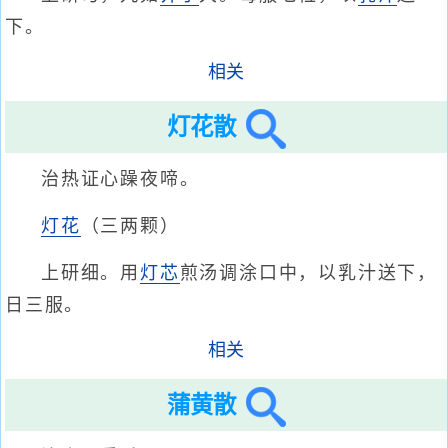
下。
相关
灯花散
治热证心躁夜啼。
灯花
（三两颗）
上研细。用
灯芯
煎汤调涂口中，以乳汁送下，
日三服。
相关
蒲黄散