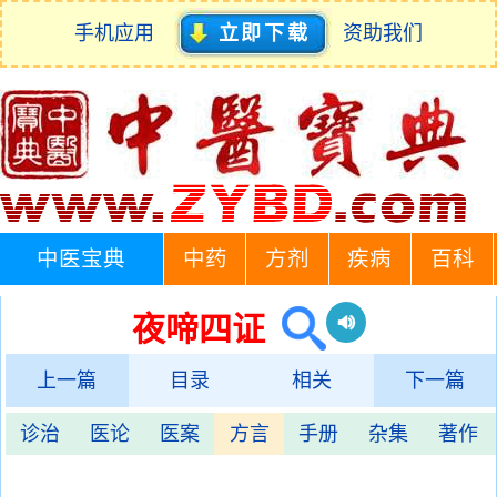
手机应用
立即下载
资助我们
中医宝典
中药
方剂
疾病
百科
夜啼四证
上一篇
目录
相关
下一篇
诊治
医论
医案
方言
手册
杂集
著作