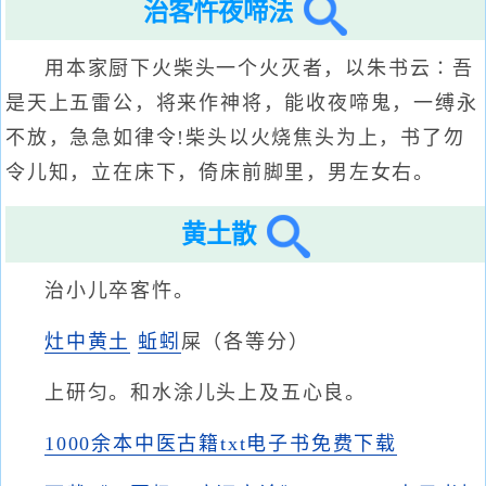
治客忤夜啼法
用本家厨下火柴头一个火灭者，以朱书云∶吾
是天上五雷公，将来作神将，能收夜啼鬼，一缚永
不放，急急如律令!柴头以火烧焦头为上，书了勿
令儿知，立在床下，倚床前脚里，男左女右。
黄土散
治小儿卒客忤。
灶中黄土
蚯蚓
屎（各等分）
上研匀。和水涂儿头上及五心良。
1000余本中医古籍txt电子书免费下载