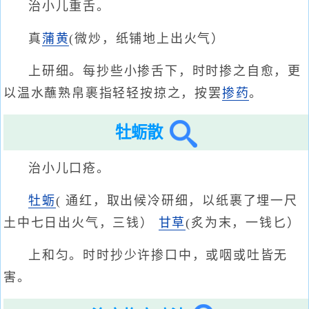
治小儿重舌。
真
蒲黄
(微炒，纸铺地上出火气）
上研细。每抄些小掺舌下，时时掺之自愈，更
以温水蘸熟帛裹指轻轻按掠之，按罢
掺药
。
牡蛎散
治小儿口疮。
牡蛎
( 通红，取出候冷研细，以纸裹了埋一尺
土中七日出火气，三钱）
甘草
(炙为末，一钱匕）
上和匀。时时抄少许掺口中，或咽或吐皆无
害。