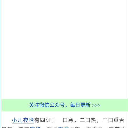
关注微信公众号，每日更新 >>>
小儿夜啼
有四证∶一曰寒，二曰热，三曰重舌