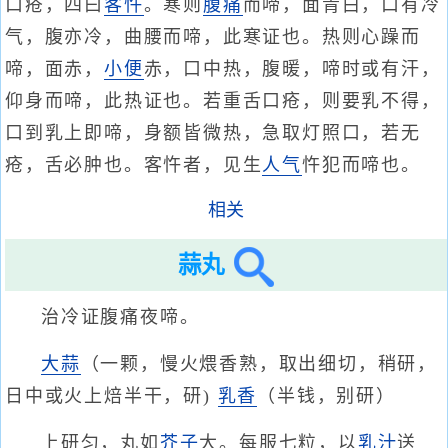
口疮，四曰
客忤
。寒则
腹痛
而啼，面青白，口有冷
气，腹亦冷，曲腰而啼，此寒证也。热则心躁而
啼，面赤，
小便
赤，口中热，腹暖，啼时或有汗，
仰身而啼，此热证也。若重舌口疮，则要乳不得，
口到乳上即啼，身额皆微热，急取灯照口，若无
疮，舌必肿也。客忤者，见生
人气
忤犯而啼也。
相关
蒜丸
治冷证腹痛夜啼。
大蒜
（一颗，慢火煨香熟，取出细切，稍研，
日中或火上焙半干，研)
乳香
（半钱，别研）
上研匀，丸如
芥子
大。每服七粒，以
乳汁
送