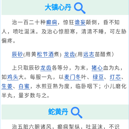
大镇心丹
治一百二十种
癫痫
，惊狂
谵妄
颠倒，昏不知
人，喷吐涎沫。及治心惊胆寒，清清不睡，可左胁
偏疼。
辰砂
(用黄
松节酒
煮)
龙齿
(用
远志
苗醋煮）
上只取辰砂
龙齿
各等分，为末，
猪心
血为丸，
如
鸡头
大。每服一丸，以
麦门冬
叶、
绿豆
、
灯芯
、
生姜
、
白蜜
，水煎豆熟为度，临卧咽下；小儿磨化
半丸，量岁数与之。
蛇黄丹
治五脏六腑诸风，癫痫掣纵，吐涎沫，不识