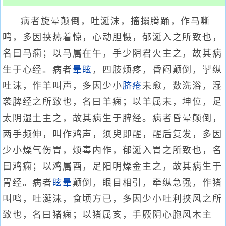
病者旋晕颠倒，吐涎沫，搐搦腾踊，作马嘶
鸣，多因挟热着惊，心动胆慑，郁涎入之所致也，
名曰马痫；以马属在午，手少阴君火主之，故其病
生于心经。病者
晕眩
，四肢烦疼，昏闷颠倒，掣纵
吐沫，作羊叫声，多因少小
脐疮
未愈，数洗浴，湿
袭脾经之所致也，名曰羊痫；以羊属未，坤位，足
太阴湿土主之，故其病生于脾经。病者昏晕颠倒，
两手频伸，叫作鸡声，须臾即醒，醒后复发，多因
少小燥气伤胃，烦毒内作，郁涎入胃之所致也，名
曰鸡痫；以鸡属酉，足阳明燥金主之，故其病生于
胃经。病者
眩晕
颠倒，眼目相引，牵纵急强，作猪
叫鸣，吐涎沫，食顷方已，多因少小吐利挟风之所
致也，名曰猪痫；以猪属亥，手厥阴心胞风木主