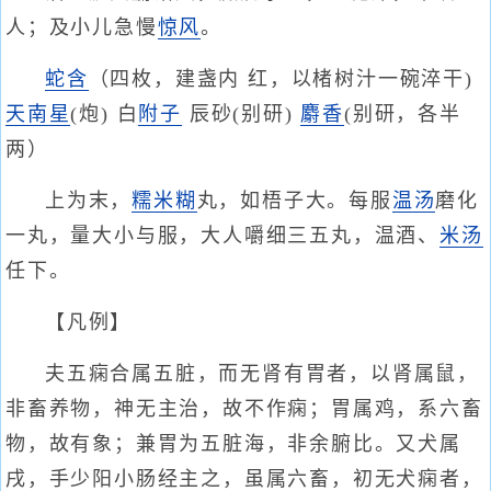
人；及小儿急慢
惊风
。
蛇含
（四枚，建盏内 红，以楮树汁一碗淬干)
天南星
(炮) 白
附子
辰砂(别研)
麝香
(别研，各半
两）
上为末，
糯米糊
丸，如梧子大。每服
温汤
磨化
一丸，量大小与服，大人嚼细三五丸，温酒、
米汤
任下。
【凡例】
夫五痫合属五脏，而无肾有胃者，以肾属鼠，
非畜养物，神无主治，故不作痫；胃属鸡，系六畜
物，故有象；兼胃为五脏海，非余腑比。又犬属
戌，手少阳小肠经主之，虽属六畜，初无犬痫者，