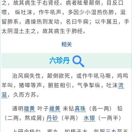
之，故其病生于右肾经。病者眩晕颠倒，目反口
噤， 纵吐沫，作牛吼声，多因少小湿热伤肺，涎
留肺系，遇燥热则发动，名曰牛痫；以牛属丑，手
太阴湿土主之，故其病生于肺经。
相关
六珍丹
治风痫失性，颠倒欲死，或作牛吼马嘶，鸡鸣
羊叫，猪嗥等声，腑脏相引，气争掣纵，吐沫
流
涎
，久而方苏。
通明
雄黄
叶子
雌黄
未钻
真珠
（各一两） 铅
（二两，熬成屑)
丹砂
（半两）
水银
（一两半）