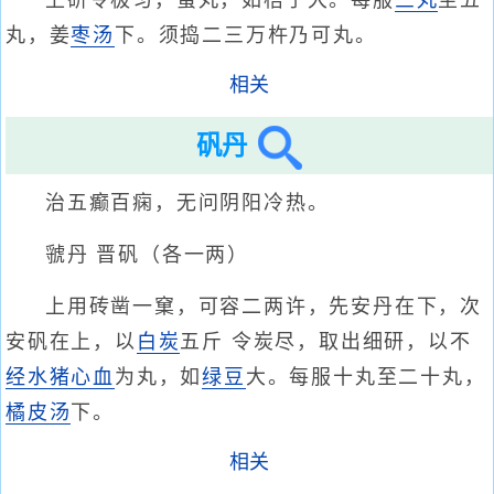
上研令极匀，蜜丸，如梧子大。每服
三丸
至五
丸，姜
枣汤
下。须捣二三万杵乃可丸。
相关
矾丹
治五癫百痫，无问阴阳冷热。
虢丹 晋矾（各一两）
上用砖凿一窠，可容二两许，先安丹在下，次
安矾在上，以
白炭
五斤 令炭尽，取出细研，以不
经水
猪心血
为丸，如
绿豆
大。每服十丸至二十丸，
橘皮汤
下。
相关