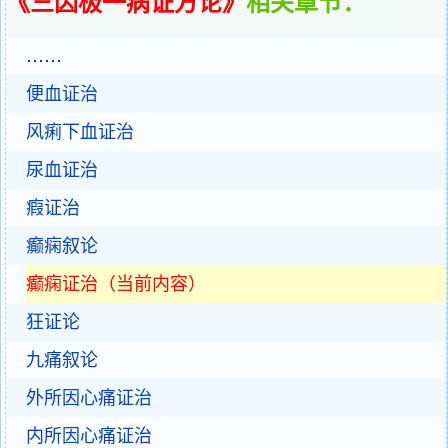
《三因极一病证方论》
相关章节：
……
便血证治
风痢下血证治
尿血证治
瘕证治
癫痫叙论
癫痫证治（当前内容）
狂证论
九痛叙论
外所因心痛证治
内所因心痛证治