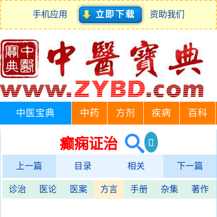
手机应用
立即下载
资助我们
中医宝典
中药
方剂
疾病
百科
癫痫证治
上一篇
目录
相关
下一篇
诊治
医论
医案
方言
手册
杂集
著作