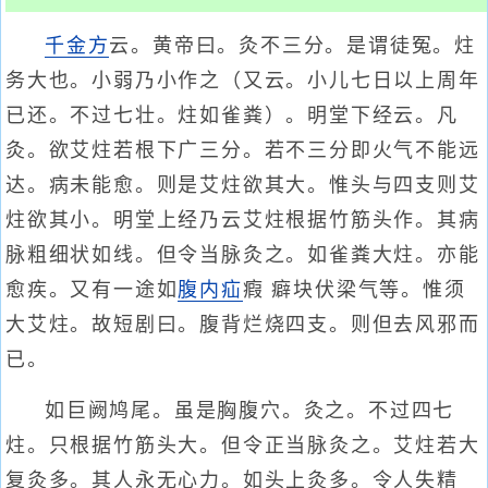
千金方
云。黄帝曰。灸不三分。是谓徒冤。炷
务大也。小弱乃小作之（又云。小儿七日以上周年
已还。不过七壮。炷如雀粪）。明堂下经云。凡
灸。欲艾炷若根下广三分。若不三分即火气不能远
达。病未能愈。则是艾炷欲其大。惟头与四支则艾
炷欲其小。明堂上经乃云艾炷根据竹筋头作。其病
脉粗细状如线。但令当脉灸之。如雀粪大炷。亦能
愈疾。又有一途如
腹内疝
瘕 癖块伏梁气等。惟须
大艾炷。故短剧曰。腹背烂烧四支。则但去风邪而
已。
如巨阙鸠尾。虽是胸腹穴。灸之。不过四七
炷。只根据竹筋头大。但令正当脉灸之。艾炷若大
复灸多。其人永无心力。如头上灸多。令人失精