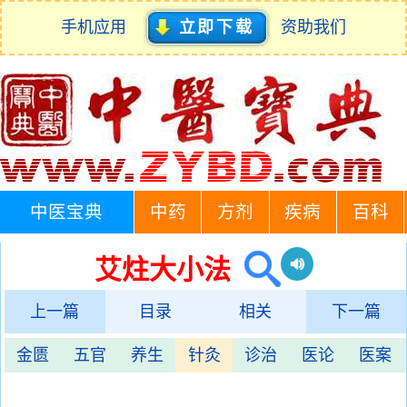
手机应用
立即下载
资助我们
中医宝典
中药
方剂
疾病
百科
艾炷大小法
上一篇
目录
相关
下一篇
金匮
五官
养生
针灸
诊治
医论
医案