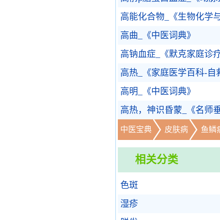
高能化合物_《生物化学
高曲_《中医词典》
高钠血症_《默克家庭诊
高热_《家庭医学百科-自
高明_《中医词典》
高热，神识昏蒙_《名师
中医宝典
皮肤病
鱼鳞
相关分类
色斑
湿疹