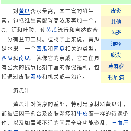
皮炎
对
黄瓜
含水量高，其丰富的维生
素，包括维生素配置高浓度再加一个，
其他
C，钙和叶酸，使
黄瓜
流行和自然愈合
色斑
十分有益的工具。植物学上来说，黄瓜
湿疹
是水果，一个
西瓜
和
南瓜
相关的类型，
脱发
西瓜
和
南瓜
。就像它的亲戚，它是在具
荨麻疹
有强大的抗氧化剂丰富的保健福利，包
括通过皮肤
湿疹
和机关戒毒治疗。
银屑病
黄瓜汁
黄瓜汁对健康的益处，特别是原材料黄瓜汁，
都被归因于愈合及皮肤湿疹和
牛皮
癣一样的待遇条
件，以及如胃部不适的问题全身功能紊乱，
高血压