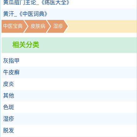
黄瓜疽门主论_《疡医大全》
黄汗_《中医词典》
中医宝典
皮肤病
湿疹
相关分类
灰指甲
牛皮癣
皮炎
其他
色斑
湿疹
脱发