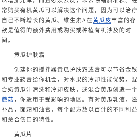
以增加光泽，而且必须去皮，以去除蜡质堆积。经
常购买有机黄瓜可以解决这个问题，因为可以治疗
自己不断增长的黄瓜。维生素A在
黄瓜皮
丰富的存
款是值得的额外费用或购买或种植有机涉及的时
间。
黄瓜护肤霜
创建你的搅拌器黄瓜护肤霜或膏可以节省金钱
和专业药膏给你机会，对水果的冷却性能优势。混
合奶黄瓜汁清洗和冷却皮肤，或混合黄瓜创造一个
蘑菇
，你适用于受影响的地区。有对黄瓜乳液，滋
补品，面霜和油膏，每个配方数以百计的不同利益
和愈合伤口的特性。
黄瓜片