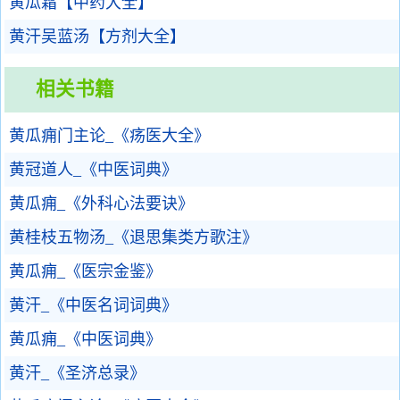
黄瓜霜【中药大全】
黄汗吴蓝汤【方剂大全】
相关书籍
黄瓜痈门主论_《疡医大全》
黄冠道人_《中医词典》
黄瓜痈_《外科心法要诀》
黄桂枝五物汤_《退思集类方歌注》
黄瓜痈_《医宗金鉴》
黄汗_《中医名词词典》
黄瓜痈_《中医词典》
黄汗_《圣济总录》