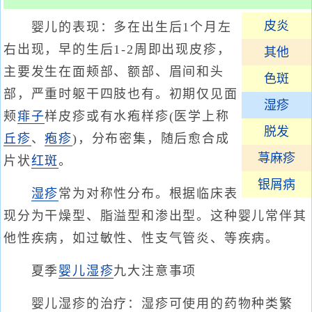
皮炎
婴儿的表现：多在出生后1个月左
右出现，早的生后1-2周即出现皮疹，
其他
主要发生在面颊部、额部、眉间和头
色斑
部，严重时躯干四肢也有。初期仅见面
湿疹
颊
痱子
样皮疹或有水疱样疹(医学上称
脱发
丘疹
、
疱疹
)，分布密集，随后愈合成
荨麻疹
片状
红斑
。
银屑病
湿疹
常为对称性分布。根据临床表
现分为干燥型、脂溢型和渗出型。这种婴儿常伴其
他性疾病，如过敏性、性支气管炎、等疾病。
夏季
婴儿湿疹
九大注意事项
婴儿湿疹的治疗：湿疹可使用的药物种类繁