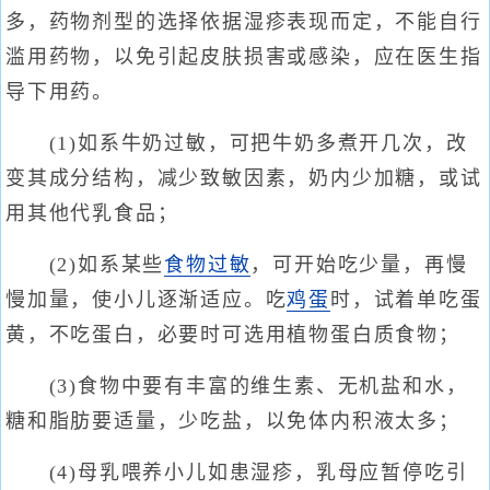
多，药物剂型的选择依据湿疹表现而定，不能自行
滥用药物，以免引起皮肤损害或感染，应在医生指
导下用药。
(1)如系牛奶过敏，可把牛奶多煮开几次，改
变其成分结构，减少致敏因素，奶内少加糖，或试
用其他代乳食品；
(2)如系某些
食物过敏
，可开始吃少量，再慢
慢加量，使小儿逐渐适应。吃
鸡蛋
时，试着单吃蛋
黄，不吃蛋白，必要时可选用植物蛋白质食物；
(3)食物中要有丰富的维生素、无机盐和水，
糖和脂肪要适量，少吃盐，以免体内积液太多；
(4)母乳喂养小儿如患湿疹，乳母应暂停吃引