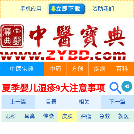
手机应用
立即下载
资助我们
中医宝典
中药
方剂
疾病
百科
夏季婴儿湿疹9大注意事项
上一篇
目录
相关
下一篇
眼科
耳鼻
传染
皮肤
肿瘤
急救
就医