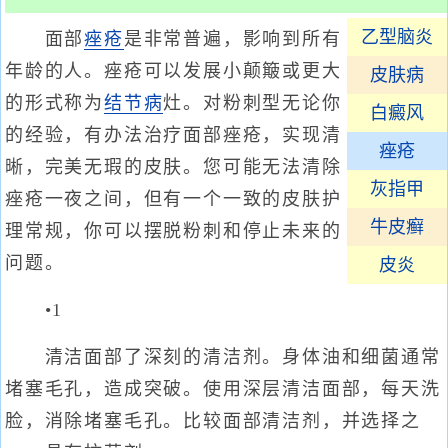
乙型脑炎
面部
痤疮
是非常普遍，影响到所有
年龄的人。痤疮可以发展小颠簸或更大
皮肤病
的形式称为
结节病
灶。对粉刺型无论你
白癜风
的经验，有办法治疗面部痤疮，实现清
痤疮
晰，完美无瑕的皮肤。您可能无法清除
灰指甲
痤疮一夜之间，但有一个一致的皮肤护
牛皮癣
理常规，你可以摆脱粉刺和停止未来的
问题。
皮炎
•1
清洁面部了深刻的清洁剂。身体油和细菌通常
堵塞毛孔，造成突破。使用深层清洁面部，每天洗
脸，消除堵塞毛孔。比较面部清洁剂，并选择之