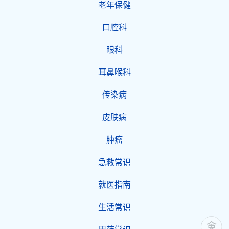
老年保健
口腔科
眼科
耳鼻喉科
传染病
皮肤病
肿瘤
急救常识
就医指南
生活常识