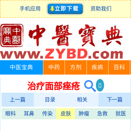
手机应用
立即下载
资助我们
中医宝典
中药
方剂
疾病
百科
治疗面部痤疮
上一篇
目录
相关
下一篇
眼科
耳鼻
传染
皮肤
肿瘤
急救
就医