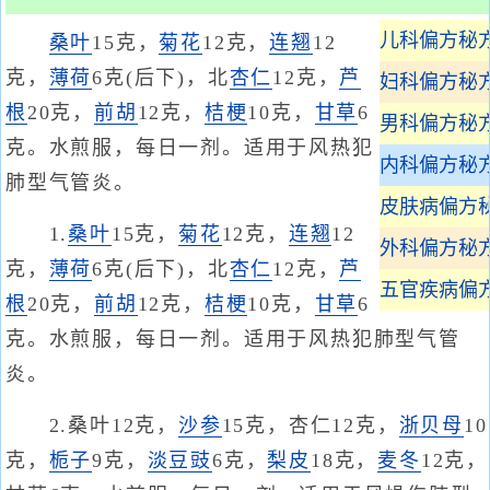
儿科偏方秘
桑叶
15克，
菊花
12克，
连翘
12
克，
薄荷
6克(后下)，北
杏仁
12克，
芦
妇科偏方秘
根
20克，
前胡
12克，
桔梗
10克，
甘草
6
男科偏方秘
克。水煎服，每日一剂。适用于风热犯
内科偏方秘
肺型气管炎。
皮肤病偏方
1.
桑叶
15克，
菊花
12克，
连翘
12
外科偏方秘
克，
薄荷
6克(后下)，北
杏仁
12克，
芦
五官疾病偏
根
20克，
前胡
12克，
桔梗
10克，
甘草
6
克。水煎服，每日一剂。适用于风热犯肺型气管
炎。
2.桑叶12克，
沙参
15克，杏仁12克，
浙贝母
10
克，
栀子
9克，
淡豆豉
6克，
梨皮
18克，
麦冬
12克，