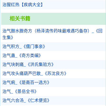
治猩红热【疾病大全】
相关书籍
治气臌水臌奇方（杨泽清传药味最难遇巧备存）_《回
生集》
治气积方_《儒门事亲》
治气蛊_《奇方类编》
治气块刺痛_《洪氏集验方》
治气攻头痛葫芦巴散_《苏沈良方》
治气痢_《是斋百一选方》
治气_《景岳全书》
治气六合汤_《仁术便览》