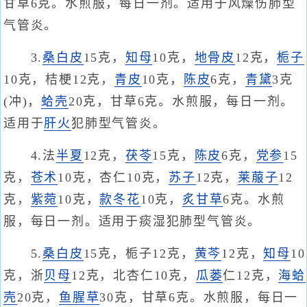
甘草6克。水煎服，每日一剂。适用于风燥伤肺型
气管炎。
3.
桑白皮
15克，
知母
10克，
地骨皮
12克，
栀子
10克，桔梗12克，
青皮
10克，
陈皮
6克，
青黛
3克
(冲)，
蛤壳
20克，甘草6克。水煎服，每日一剂。
适用于
肝火
犯肺型气管炎。
4.法
半夏
12克，
茯苓
15克，
陈皮
6克，
党参
15
克，
苍术
10克，杏仁10克，
苏子
12克，
莱菔子
12
克，
紫菀
10克，
款冬花
10克，
炙甘草
6克。水煎
服，每日一剂。适用于痰湿犯肺型气管炎。
5.
桑白皮
15克，栀子12克，
黄芩
12克，
知母
10
克，浙
贝母
12克，北杏仁10克，
瓜蒌
仁12克，
海蛤
壳
20克，
鱼腥草
30克，甘草6克。水煎服，每日一