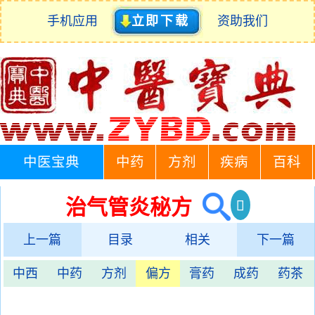
手机应用
立即下载
资助我们
中医宝典
中药
方剂
疾病
百科
治气管炎秘方
上一篇
目录
相关
下一篇
中西
中药
方剂
偏方
膏药
成药
药茶