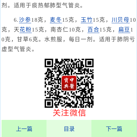
剂。适用于痰热郁肺型气管炎。
6.
沙参
18克，
麦冬
15克，
玉竹
15克，
川贝母
10
克，天
花粉
15克，南杏仁10克，
百合
15克，
扁豆
1
0克，甘草6克。水煎服，每日一剂。适用于肺阴亏
虚型气管炎。
上一篇
目录
下一篇