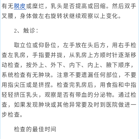
有无
脱皮
或糜烂，乳头是否提高或回缩。然后双手
叉腰，身体做左右旋转状继续观察以上变化。
2、触诊：
取立位或仰卧位，左手放在头后方，用右手检
查左乳房，手指要并拢，从乳房上方顺时针逐渐移
动检查，按外上、外下、内下、内上、腋下顺序，
系统检查有无肿块。注意不要遗漏任何部位，不要
用指尖压或是挤捏。检查完乳房后，用食指和中指
轻轻挤压乳头，观察是否有带血的分泌物。通过检
查，如果发现肿块或其他异常要及时到医院做进一
步检查。
检查的最佳时间