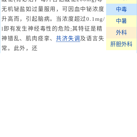
无机铋盐如过量服用，可因血中铋浓度
中毒
升高而，引起脑病。当浓度超过0.1mg/
中暑
l即有发生神经毒性的危险;其特征是精
外科
神错乱、肌肉痉挛、
共济失调
及语言失
肝胆外科
常。此外，还