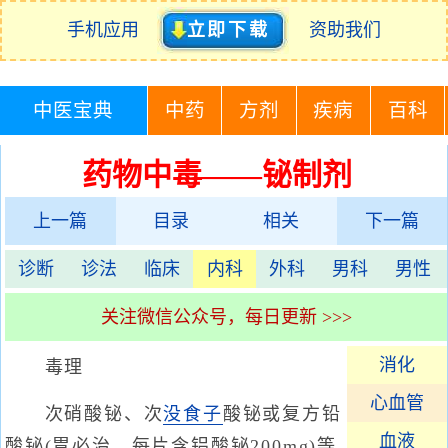
手机应用
立即下载
资助我们
中医宝典
中药
方剂
疾病
百科
药物中毒——铋制剂
上一篇
目录
相关
下一篇
诊断
诊法
临床
内科
外科
男科
男性
关注微信公众号，每日更新 >>>
消化
毒理
心血管
次硝酸铋、次
没食子
酸铋或复方铅
血液
酸铋(胃必治，每片含铝酸铋200mg)等