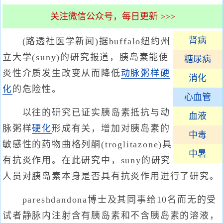
关注微信公众号，每日更新 >>>
肾病
(路透社医学新闻)据buffalo纽约州
立大学(suny)的研究报道，胰岛素能使
糖尿病
炎性介质发生改变从而降低
动脉粥样硬
消化
化
的危险性。
心血管
以往的研究已证实胰岛素抵抗与动
血液
脉粥样
硬化
形成有关，增加对胰岛素的
中毒
敏感性的药物曲格列酮(troglitazone)具
中暑
有抗炎作用。在此研究中，suny的研究
人员对胰岛素本身是否具有抗炎作用进行了研究。
pareshdandona博士及其同事给10名而无的受
试者静脉内注射含有胰岛素和不含胰岛素的溶液，