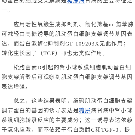
动蛋白的细胞支架解聚是
糖尿病
肾病的主要特征之
一。
应用活性氧簇生成抑制剂、氰化羰基m-氯苯腙
可减轻由高糖诱导的肌动蛋白细胞支架调节基因表
达，而蛋白激酶C抑制剂GF 109203X无此作用；
转化生长因子（TGF）-β也无类似作用。
松胞菌素D引起的肾小球系膜细胞肌动蛋白细
胞支架解聚后可观察到肌动蛋白细胞支架调节基因
表达增强。
总之，这些结果表明，编码肌动蛋白细胞支架
调节蛋白的基因的诱导表达是
糖尿
病肾病中肾小球
系膜细胞转录反应的主要成分；这一诱导表达依赖
于氧化应激，而不依赖于蛋白激酶C和TGF-β，提