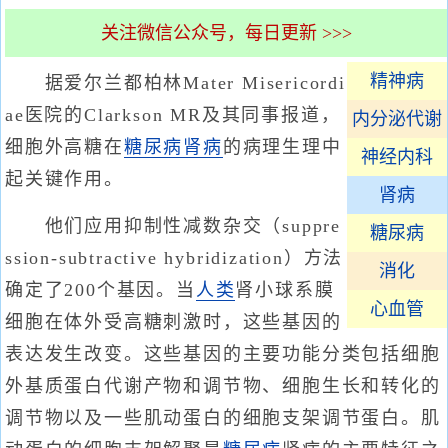
关注微信公众号，每日更新 >>>
精神病
据爱尔兰都柏林Mater Misericordi
ae医院的Clarkson MR及其同事报道，
内分泌代谢
细胞外高糖在
糖尿病肾病
的病理生理中
神经内科
起关键作用。
肾病
他们应用抑制性减数杂交（suppre
糖尿病
ssion-subtractive hybridization）方法
消化
确定了200个基因。当
人类
肾小球系膜
心血管
细胞在体外受高糖刺激时，这些基因的
表达发生改变。这些基因的主要功能分类包括细胞
外基质蛋白代谢产物和调节物、细胞生长和转化的
调节物以及一些肌动蛋白的细胞支架调节蛋白。肌