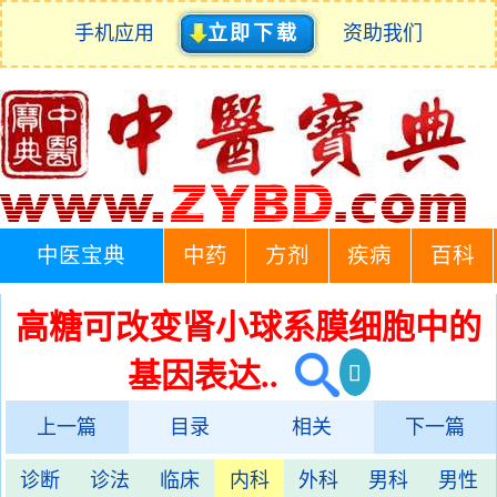
手机应用
立即下载
资助我们
中医宝典
中药
方剂
疾病
百科
高糖可改变肾小球系膜细胞中的
基因表达..
上一篇
目录
相关
下一篇
诊断
诊法
临床
内科
外科
男科
男性