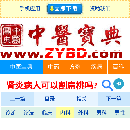
手机应用
立即下载
资助我们
中医宝典
中药
方剂
疾病
百科
肾炎病人可以割扁桃吗?
上一篇
目录
相关
下一篇
诊断
诊法
临床
内科
外科
男科
男性