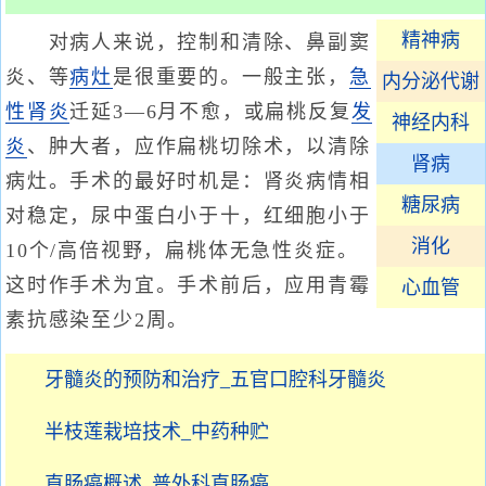
精神病
对病人来说，控制和清除、鼻副窦
炎、等
病灶
是很重要的。一般主张，
急
内分泌代谢
性肾炎
迁延3—6月不愈，或扁桃反复
发
神经内科
炎
、肿大者，应作扁桃切除术，以清除
肾病
病灶。手术的最好时机是：肾炎病情相
糖尿病
对稳定，尿中蛋白小于十，红细胞小于
消化
10个/高倍视野，扁桃体无急性炎症。
这时作手术为宜。手术前后，应用青霉
心血管
素抗感染至少2周。
牙髓炎的预防和治疗_五官口腔科牙髓炎
半枝莲栽培技术_中药种贮
直肠癌概述_普外科直肠癌