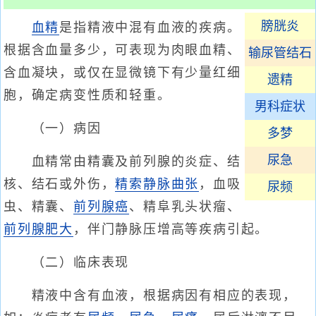
膀胱炎
血精
是指精液中混有血液的疾病。
根据含血量多少，可表现为肉眼血精、
输尿管结石
含血凝块，或仅在显微镜下有少量红细
遗精
胞，确定病变性质和轻重。
男科症状
（一）病因
多梦
尿急
血精常由精囊及前列腺的炎症、结
核、结石或外伤，
精索静脉曲张
，血吸
尿频
虫、精囊、
前列腺癌
、精阜乳头状瘤、
前列腺肥大
，伴门静脉压增高等疾病引起。
（二）临床表现
精液中含有血液，根据病因有相应的表现，