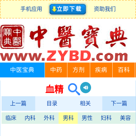
手机应用
立即下载
资助我们
中医宝典
中药
方剂
疾病
百科
血精
上一篇
目录
相关
下一篇
临床
内科
外科
男科
男性
妇科
美容