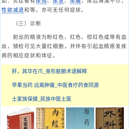
如：炎症者有
尿频
、
尿急
、
尿痛
、尿后淋漓不尽，
性欲减退
和等。亦可无任何症状。
（三）诊断
射出的精液为粉红色、红色、棕红色或带有血
丝，镜检可见大量红细胞，并伴有引起血精原发疾
病的相应症状和体征。
肝，其华在爪_身形脏腑术语解释
苹果当药 远离肿瘤_中医食疗药食同源
土家族保健_民族中医土医