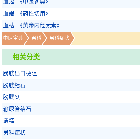
血渴_《中医词典》
血竭_《药性切用》
血枯_《黄帝内经太素》
中医宝典
男科
男科症状
相关分类
膀胱出口梗阻
膀胱结石
膀胱炎
输尿管结石
遗精
男科症状