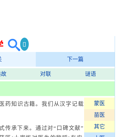
学
关
下一篇
典故
对联
谜语
蒙医
医药知识古籍。我们从汉字记载
苗医
其它
式传承下来。通过对“口碑文献”