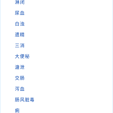
淋闭
尿血
白浊
遗精
三消
大便秘
溏泄
交肠
泻血
肠风脏毒
痢