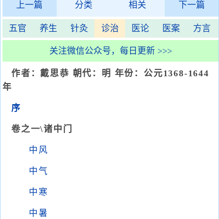
上一篇
分类
相关
下一篇
五官
养生
针灸
诊治
医论
医案
方言
关注微信公众号，每日更新 >>>
作者：戴思恭 朝代：明 年份：公元1368-1644
年
序
卷之一\诸中门
中风
中气
中寒
中暑