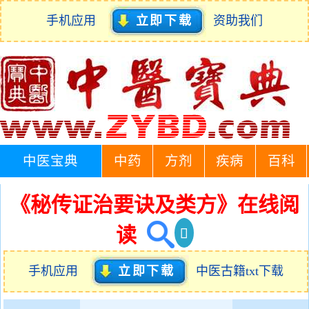
手机应用
立即下载
资助我们
中医宝典
中药
方剂
疾病
百科
《秘传证治要诀及类方》在线阅
读
手机应用
立即下载
中医古籍txt下载