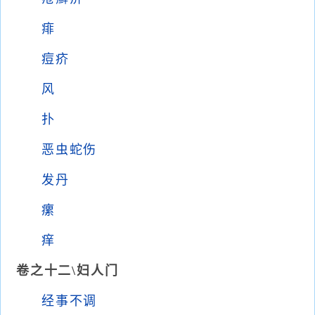
痱
痘疥
风
扑
恶虫蛇伤
发丹
瘰
痒
卷之十二\妇人门
经事不调