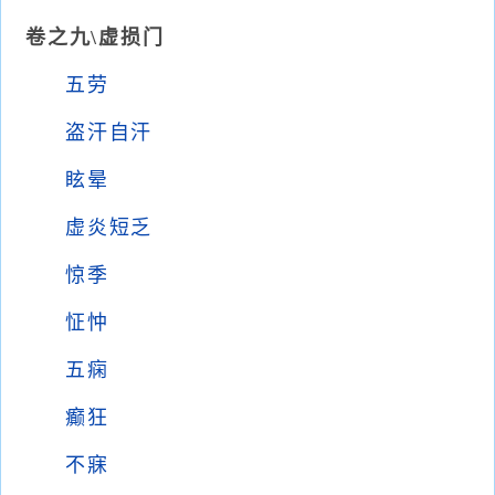
卷之九\虚损门
五劳
盗汗自汗
眩晕
虚炎短乏
惊季
怔忡
五痫
癫狂
不寐