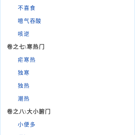
不喜食
噫气吞酸
咳逆
卷之七\寒热门
疟寒热
独寒
独热
潮热
卷之八\大小腑门
小便多