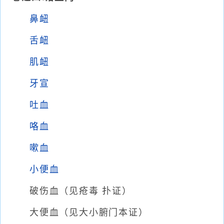
鼻衄
舌衄
肌衄
牙宣
吐血
咯血
嗽血
小便血
破伤血（见疮毒 扑证）
大便血（见大小腑门本证）