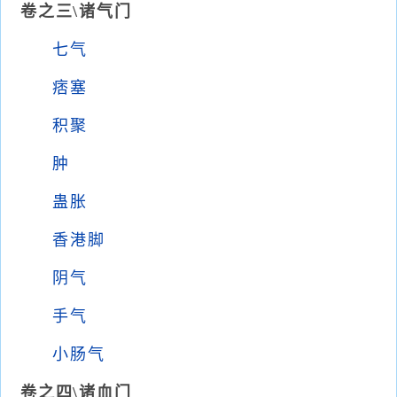
卷之三\诸气门
七气
痞塞
积聚
肿
蛊胀
香港脚
阴气
手气
小肠气
卷之四\诸血门