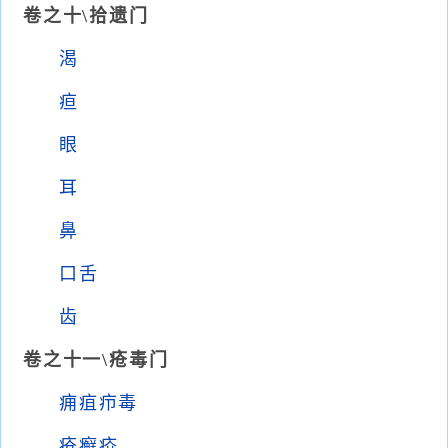
卷之十\拾遗门
渴
疸
眼
耳
鼻
口舌
齿
卷之十一\疮毒门
痈疽疖毒
疮癣疥