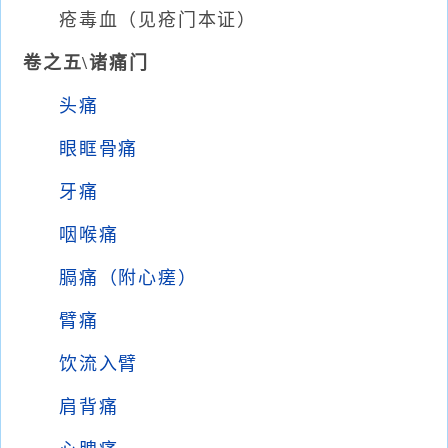
疮毒血（见疮门本证）
卷之五\诸痛门
头痛
眼眶骨痛
牙痛
咽喉痛
膈痛（附心瘥）
臂痛
饮流入臂
肩背痛