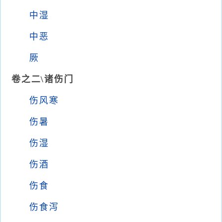
中湿
中恶
厥
卷之二\诸伤门
伤风寒
伤暑
伤湿
伤酒
伤食
伤食泻