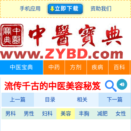
手机应用
立即下载
资助我们
中医宝典
中药
方剂
疾病
百科
流传千古的中医美容秘笈
上一篇
目录
相关
下一篇
男科
男性
妇科
美容
丰胸
减肥
女性