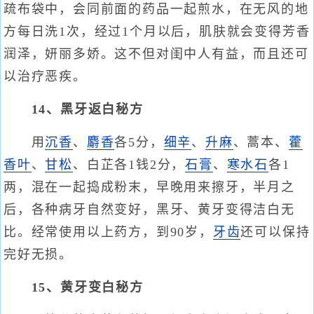
疏布袋中，会同前面的药品一起煎水，在无风的地
方每日洗1次，经过1个月以后，肌肤就会变得芳香
润泽，妍丽多娇。这不但对闺中人有益，而且还可
以治疗恶疾。
14、黑牙返白秘方
用
沉香
、
麝香
各5分，
细辛
、
升麻
、蒿本、
藿
香叶
、
甘松
、白芷各1钱2分，
石膏
、
寒水石
各1
两，混在一起捣成粉末，早晚用来擦牙，半月之
后，各种病牙自然变好，黑牙、黄牙变得洁白无
比。经常使用以上药方，到90岁，
牙齿
还可以保持
完好无损。
15、黄牙变白秘方