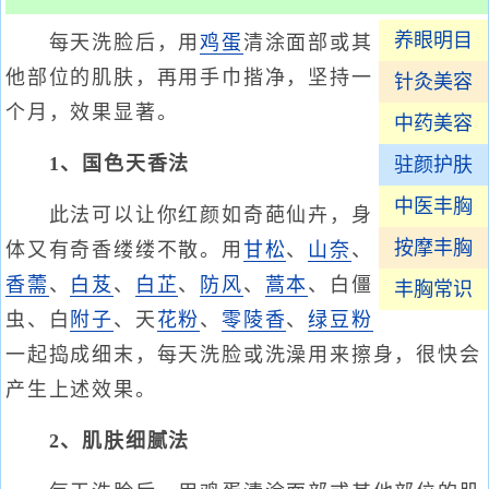
养眼明目
每天洗脸后，用
鸡蛋
清涂面部或其
他部位的肌肤，再用手巾揩净，坚持一
针灸美容
个月，效果显著。
中药美容
1、国色天香法
驻颜护肤
中医丰胸
此法可以让你红颜如奇葩仙卉，身
按摩丰胸
体又有奇香缕缕不散。用
甘松
、
山奈
、
香薷
、
白芨
、
白芷
、
防风
、
蒿本
、白僵
丰胸常识
虫、白
附子
、天
花粉
、
零陵香
、
绿豆粉
一起捣成细末，每天洗脸或洗澡用来擦身，很快会
产生上述效果。
2、肌肤细腻法