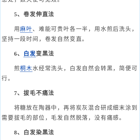
5、卷发伸直法
用
麻叶
、难能可贵叶各一半，用水煎后洗头，
坚持一段时间，卷发自然变直。
6、
白发
变黑法
煎
桐木
水经常洗头，白发自然会转黑，简便可
行。
7、拔毛不痛法
将糖放在陶器中，再将炭灰混合研成细末涂到
需要拔毛的部位，毛发自然脱落，没有痛感。
8、白发染黑法