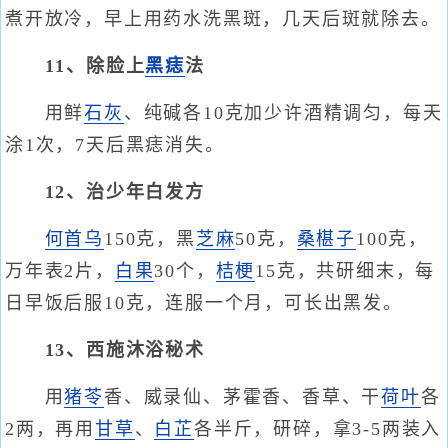
煮开放冷，早上用药水洗黑斑，几天后斑就除去。
11、除脸上
黑痣
法
用鲜
石灰
、纯碱各10克加少许酒精调匀，每天
涂1次，7天后黑痣消失。
12、治少年白发方
何首乌
150克，黑
芝麻
50克，
桑椹子
100克，
万年表2片，
白果
30个，
桔梗
15克，共研细末，每
日早饭后服10克，连服一个月，可长出黑发。
13、西施沐浴秘术
用
猪苓
香、威录仙、茅霍香、香草、干
荷叶
各
2两，再用
甘草
、
白芷
各半斤，研碎，拿3-5两装入