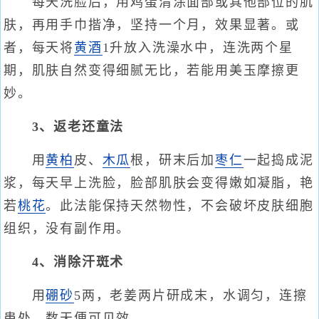
每天洗脸后，用鸡蛋清涂面部或其他部位的肌
肤，再用手巾揩净，坚持一个月，效果显著。或
者，每天将
黄酒
1升放入洗澡水中，连洗两个星
期，肌肤自然变得细腻无比，若能用美玉摩擦更
妙。
3、返老还童法
用
黄柏
皮、
木瓜
根，研末后加
枣仁
一起捣成泥
浆，每天早上洗脸，脸部肌肤会变得嫩如凝脂，艳
若
桃花
。此法能保持天然物性，不会破坏皮肤细胞
组织，没有副作用。
4、消除汗斑术
用
硼砂
5两，老姜两片研成末，水调匀，连擦
患处，数天便可见效。