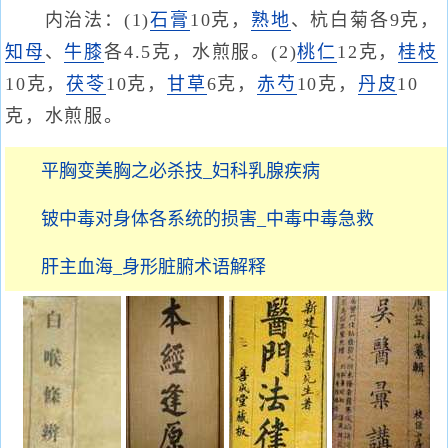
内治法：(1)
石膏
10克，
熟地
、杭白菊各9克，
知母
、
牛膝
各4.5克，水煎服。(2)
桃仁
12克，
桂枝
10克，
茯苓
10克，
甘草
6克，
赤芍
10克，
丹皮
10
克，水煎服。
平胸变美胸之必杀技_妇科乳腺疾病
铍中毒对身体各系统的损害_中毒中毒急救
肝主血海_身形脏腑术语解释