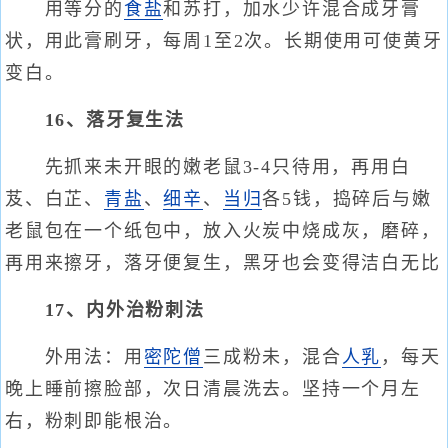
用等分的
食盐
和苏打，加水少许混合成牙膏
状，用此膏刷牙，每周1至2次。长期使用可使黄牙
变白。
16、落牙复生法
先抓来未开眼的嫩老鼠3-4只待用，再用白
芨、白芷、
青盐
、
细辛
、
当归
各5钱，捣碎后与嫩
老鼠包在一个纸包中，放入火炭中烧成灰，磨碎，
再用来擦牙，落牙便复生，黑牙也会变得洁白无比
17、内外治粉刺法
外用法：用
密陀僧
三成粉未，混合
人乳
，每天
晚上睡前擦脸部，次日清晨洗去。坚持一个月左
右，粉刺即能根治。