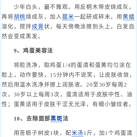
少年白头，最不雅观。用反桐木带皮烧成灰，
再将
胡桃
烧成灰，加入
菰米
一起研成碎末，用
黄蜡
溶化，搅拌
成膏
状，每天傍晚涂擦到头上，白发自
然会变成黑发。
9、鸡蛋美容法
将脸洗净，取鸡蛋1/4的蛋清和蛋黄均匀涂在
脸上，动作要快，15分钟内不说笑，让皮肤收敛，
然后用温水洗净并擦上润肤液。20至30岁每周2
次，30岁以上每周3次，蛋清适用于皮肤中性、油
性；蛋黄适用于皮肤干涩无光泽，有细小皱纹者。
10、去除面部
黑斑
法
用苦枥子树皮1块，配
米汤
1斤，加1个鸡蛋清