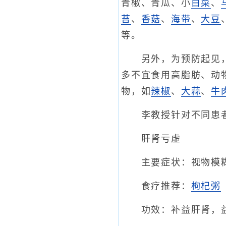
青椒、青瓜、小
白菜
、
苔
、
香菇
、
海带
、
大豆
等。
另外，为预防起见，最
多不宜食用高脂肪、动
物，如
辣椒
、
大蒜
、
牛
李教授针对不同患者
肝肾亏虚
主要症状：视物模
食疗推荐：
枸杞粥
功效：补益肝肾，益