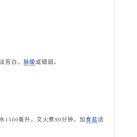
淡苔白，
脉缓
或细弱。
1500毫升，文火煮90分钟，加
食盐
适