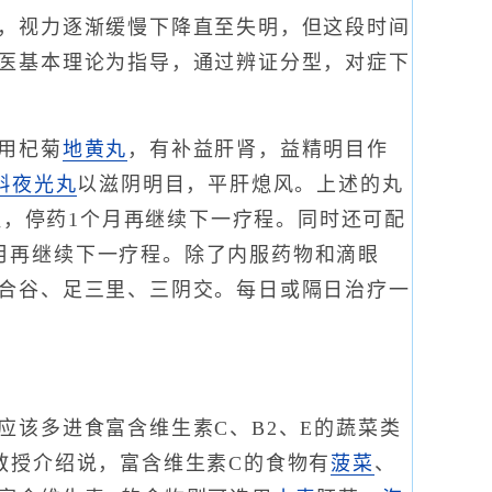
，视力逐渐缓慢下降直至失明，但这段时间
医基本理论为指导，通过辨证分型，对症下
用杞菊
地黄丸
，有补益肝肾，益精明目作
斛夜光丸
以滋阴明目，平肝熄风。上述的丸
程，停药1个月再继续下一疗程。同时还可配
1个月再继续下一疗程。除了内服药物和滴眼
合谷、足三里、三阴交。每日或隔日治疗一
应该多进食富含维生素C、B2、E的蔬菜类
教授介绍说，富含维生素C的食物有
菠菜
、