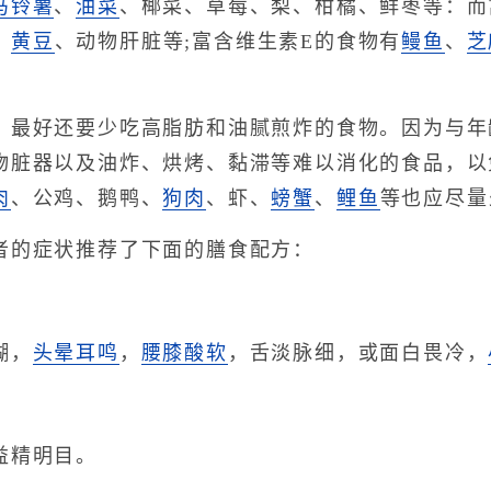
马铃薯
、
油菜
、椰菜、草莓、梨、柑橘、鲜枣等：而
、
黄豆
、动物肝脏等;富含维生素E的食物有
鳗鱼
、
芝
好还要少吃高脂肪和油腻煎炸的食物。因为与年
物脏器以及油炸、烘烤、黏滞等难以消化的食品，以
肉
、公鸡、鹅鸭、
狗肉
、虾、
螃蟹
、
鲤鱼
等也应尽量
的症状推荐了下面的膳食配方：
糊，
头晕
耳鸣
，
腰膝酸软
，舌淡脉细，或面白畏冷，
精明目。