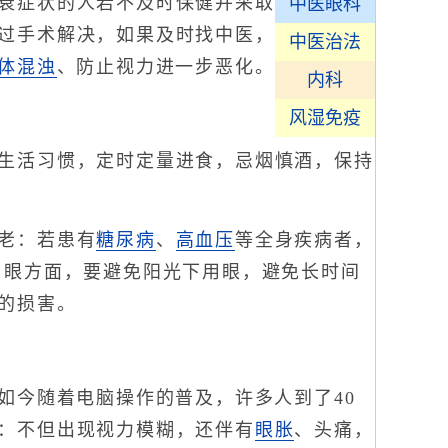
衰症状的人若不及时保健并采取
中医眼科
过手术解决，如果及时找中医，
中医治法
体混浊
、防止视力进一步恶化。
内科
风湿免疫
生活习惯，定时定量进食，忌烟慎酒，保持
老：若患有
糖尿病
、
高血压
等全身疾病者，
用眼方面，要避免阳光下用眼，避免长时间
的损害。
今随着电脑操作的普及，许多人到了40
：不但出现视力模糊，还伴有
眼胀
、头痛，