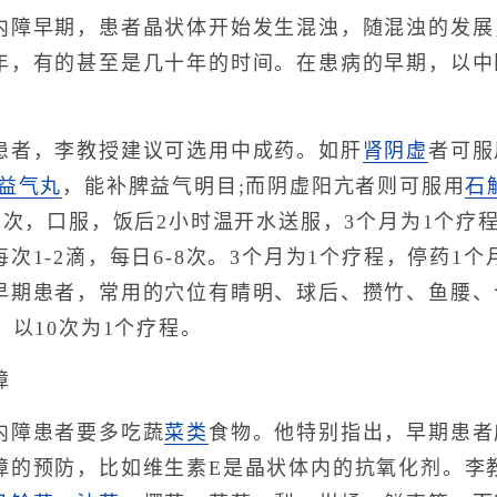
早期，患者晶状体开始发生混浊，随混浊的发展
年，有的甚至是几十年的时间。在患病的早期，以中
者，李教授建议可选用中成药。如肝
肾阴虚
者可服
益气丸
，能补脾益气明目;而阴虚阳亢者则可服用
石
2次，口服，饭后2小时温开水送服，3个月为1个疗
次1-2滴，每日6-8次。3个月为1个疗程，停药
早期患者，常用的穴位有睛明、球后、攒竹、鱼腰、
，以10次为1个疗程。
障
障患者要多吃蔬
菜类
食物。他特别指出，早期患者
障的预防，比如维生素E是晶状体内的抗氧化剂。李