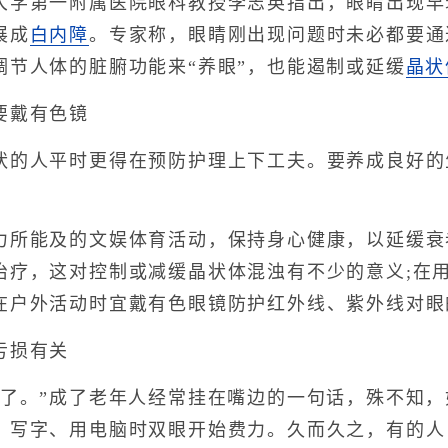
第一附属医院眼科教授李志英指出，眼睛出现早
展成
白内障
。专家称，眼睛刚出现问题时未必都要通
调节人体的脏腑功能来“养眼”，也能遏制或延缓
晶状
戴有色镜
人平时更得在预防护理上下工夫。要养成良好的
所能及的文娱体育活动，保持身心健康，以延缓衰
治疗，这对控制或减缓晶状体混浊有不少的意义;在
在户外活动时宜戴有色眼镜防护红外线、紫外线对眼
损有关
。”成了老年人经常挂在嘴边的一句话，殊不知，如
、写字、用电脑时双眼开始费力。久而久之，有的人