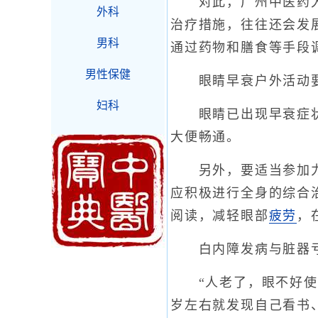
对此，广州中医药大学
外科
治疗措施，往往还会发
男科
通过药物和膳食等手段
男性保健
眼睛早衰户外活动要
妇科
眼睛已出现早衰症状的
大便畅通。
另外，要适当参加力
应积极进行全身的综合
阅读，减轻眼部
疲劳
，
白内障发病与脏器亏
“人老了，眼不好使了
岁左右就发现自己看书