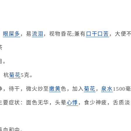
，
眼屎多
，易
流泪
，视物昏花;兼有
口干
口苦
，大便
茶
目。
，杭
菊花
5克。
净，待干，微火炒至
嫩黄
色，加入
菊花
，
泉水
1500
主要症状：面色无华，头晕
心悸
，食少神疲，舌质淡
血和中。