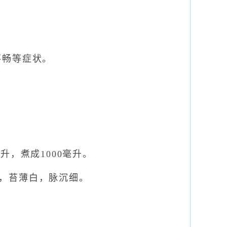
不畅等症状。
毫升，煮成1000毫升。
，苔薄白，脉沉细。