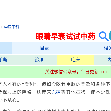
床
>
中医眼科
眼睛早衰试试中药
目录
相
诊断
诊法
临床
关注微信公众号，每日更新 >>>
才有的“专利”。但如今随着电脑的普及和各种不
者视力上的障碍，还带来
头痛
等其他症状，使不少处
力不从心。