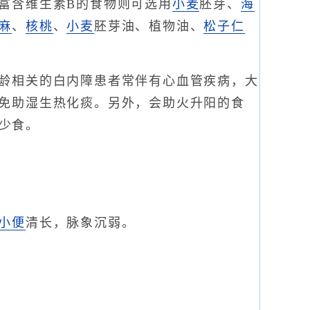
富含维生素B的食物则可选用
小麦
胚芽、
海
麻
、
核桃
、
小麦
胚芽油、植物油、
松子仁
龄相关的白内障患者常伴有心血管疾病，大
免助湿生热化痰。另外，会助火升阳的食
少食。
小便
清长，脉象沉弱。