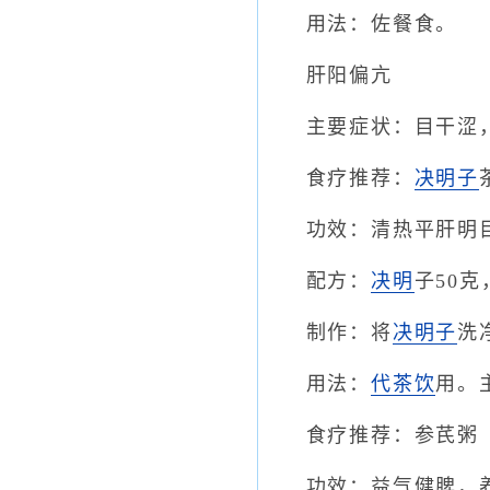
用法：佐餐食。
肝阳偏亢
主要症状：目干涩
食疗推荐：
决明子
功效：清热平肝明
配方：
决明
子50克
制作：将
决明子
洗
用法：
代茶饮
用。
食疗推荐：参芪粥
功效：益气健脾，养