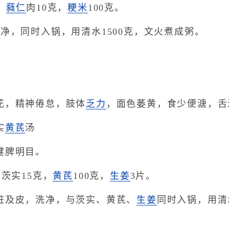
，
蕤仁
肉10克，
粳米
100克。
，同时入锅，用清水1500克，文火煮成粥。
，精神倦怠，肢体
乏力
，面色萎黄，食少便溏，舌
实
黄芪
汤
脾明目。
茨实15克，
黄芪
100克，
生姜
3片。
及皮，洗净，与茨实、黄芪、
生姜
同时入锅，用清水