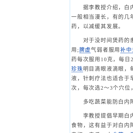
据李教授介绍，白内障
一般相当漫长，有的几
药，以减缓其发展。
对于没时间煲药的患
用;
脾虚
气弱者服用
补中
药每次服用10克，每日
珍珠
明目滴眼液滴眼，每
液，针刺疗法也适合于
次，每次选2～3个穴位
多吃蔬菜能防白内
李教授提倡早期白内
食物，这有益于对白内