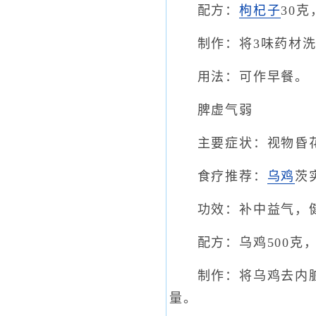
配方：
枸杞子
30克
制作：将3味药材洗净
用法：可作早餐。
脾虚气弱
主要症状：视物昏花
食疗推荐：
乌鸡
茨
功效：补中益气，健
配方：乌鸡500克，
制作：将乌鸡去内脏
量。