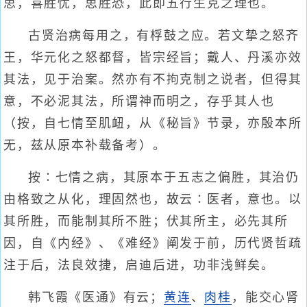
思，喜胜忧，思胜恐，此即五行生克之理也。
古贤治病每用之，有桴鼓之应。若文挚之怒齐
王，华元化之怒都督，皆宗经旨；戴人、丹溪亦效
其法，见于治案。然亦有不拘克制之说者，但得其
意，不必泥其法，所谓神而明之，存乎其人也
（按，自七情至肌衄，从《秘旨》节录，亦殷本所
无，兹从原本补载备考）。
按∶七情之病，其原本于五志之偏胜，其治仍
由格致之从化，理固然也，故云∶医者，意也。以
其所胜，而能制其所不胜；伏其所主，必先其所
因，自《内经》、《难经》阐发于前，历代贤哲疏
注于后，法良效捷，启迪后进，功非浅鲜矣。
韩飞霞《医通》有云；
黄连
、
肉桂
，能交心肾