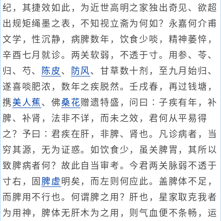
纪，其捷效如此，为近世高明之家独出奇见、欲超
出规矩绳墨之表，不知视立斋为何如？永嘉何介甫
文学，性沉静，病脾数年，饮食少啖，精神萎悴，
辛酉七月就诊。两关软弱，不透于寸。用参、苓、
归、芍、
陈皮
、
防风
、甘草数十剂，至九月始归、
遂喜啖肥浓，数年之疾脱然。壬戌春，再过钱塘，
携
美人蕉
、佛
桑花
赠遗特盛，问曰∶子疾有年，补
脾、补肾，法非不详，而未之效，君何从平易得
之？予曰∶君疾在肝，非脾、肾也。凡诊病者，当
穷其源，无为证惑。如饮食少，虽关脾胃，其所以
致脾病者何？故此自当审考。今君两关脉弱不透于
寸右，固
脾虚
明矣，而左则何应此。盖脾体不足，
而脾用不行也。何谓脾之用？肝也，星家取克我者
为用神，脾体无肝木为之用，则气血便不条畅，运