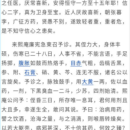
之任医，厌常喜新，安得恒守一方至十五年耶！信
心二字，真为卫身至宝。近人厌故喜新，朝张暮
李，广征方药，贤愚不别，遂致轻者重，重者危，
是不知守信心之患矣。
来熙庵廉宪急柬召予诊。其侄力大，身体丰
硕，伤寒已二十八日，人事不省，不能言语，手足
扬掷，
腹胀
如鼓而热烙手，
目赤
气粗，齿槁舌黑，
参、附、
石膏
、硝、黄、芩、连无不服，诸名公以
言旋矣。予诊之，脉独鼓手，用
大黄
一两，佐以血
药，一剂，下黑臭血一二斗，少苏，四剂始清。熙
庵公问予∶侄昏三日，所存唯一息耳，君何用剂且
大且多，幸遂生全，敢问其说。予曰∶治病用药，
譬之饮酒，沧海之量，与之涓滴，则喉唇转燥矣。
以若大躯壳，病邪甚深，不十倍其药，何效之臻？