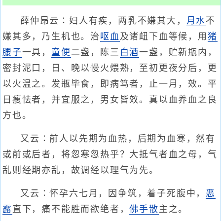
薛仲昂云∶妇人有疾，两乳不嫌其大，
月水
不
嫌其多，乃生机也。治
呕血
及诸衄下血等候，用
猪
腰子
一具，
童便
二盏，陈三
白酒
一盏，贮新瓶内，
密封泥口，日、晚以慢火煨熟，至初更夜分后，更
以火温之。发瓶毕食，即病笃者，止一月，效。平
日瘦怯者，并宜服之，男女皆效。真以血养血之良
方也。
又云∶前人以先期为血热，后期为血寒，然有
或前或后者，将忽寒忽热乎？大抵气者血之母，气
乱则经期亦乱，故调经以理气为先。
又云∶怀孕六七月，因争筑，着子死腹中，
恶
露
直下，痛不能胜而欲绝者，
佛手散
主之。