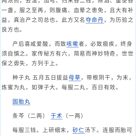
两浓煎，去渣，加芎、归末各二钱，陈酒、童便各
一盏，服之至再，则腹痛、血晕之患免，且大有补
益，真治产之司总也。此方又名
夺命丹
，为历验之
良方也。
产后喜咸爱酸，而致
咳嗽
者，必致痼疾，终身
须自慎之。家传秘方有六，简易而神妙特奇，世世
保之毋失，方列于上。
种子丸 五月五日拔益
母草
，带根阴干，为末，
炼蜜为丸，如弹子大。每服二丸，百日有效。
固胎丸
条芩（二两）
于术
（一两）
每服三钱。上研细末，
砂仁
汤下。连服而胎可