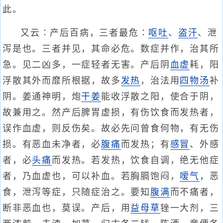
此。
又云∶产后百病，三者最危∶
呕吐
、
盗汗
、泄
泻是也。三者并见，其命必危。数症并作，治其所
急。见二凶多，一症轻者无害。产后阴
血虚
耗，阳
浮散其外而靡所根据，故多
发热
，治法用
四物汤
补
阴。姜通神明，炮
干姜
能收浮散之阳，使合于阴，
故兼用之。然产后脾胃虚损，有伤饮食而发热者，
误作血虚，则反伤矣。故必先问曾食何物，有无伤
损。有恶血未净者，必
腹痛
而发热；有
感冒
、外感
者，必
头痛
而发热。若发热，饮食自调，绝无他症
者，乃血虚也，可以补血。若胸膈饱闷，
嗳气
，恶
食，泄泻等症，只随症治之。要知
腹满
而不痛者，
断非恶血也，莫误。产后，用
益母草
锉一大剂，三