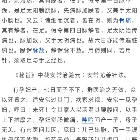
阳，则为热，其有躁者，在手。假令第一日脉不
躁，是足太阳膀胱脉，先病脉加躁者，又兼手太阳
小肠也。又云∶诸细而沉者，皆在阴，则为
骨痛
，
其有静者，在足。假令第四日脉静者，足太阴始传
病也，脉加数，又手太阴病也。故六日亦能传遍脏
腑也。躁谓
脉数
，静谓脉不数。用药则同，若用
针，须取足与手之经也。
《秘旨》中载安常治验云∶安常尤善针法。
有孕妇产，七日而子不下，群医治之无效，众
以死置之。适安常过其门，病家求视。安常一见孕
妇，呼曰∶未死！令其家人以汤温其腰腹间，以手
上下拊摩之，孕妇觉肠微痛，
呻吟
间产一子，母子
无恙。有市医问其因，庞曰∶儿已出胞，而一手误