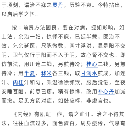
于顷刻，谓治不寐之
灵丹
，历验不爽。今特拈出，
以启后学之悟。
按∶前贤方法固良，要在对病，捷如影响。如
上法，余治一妇，惊悸不寐，已延半载，医治不
效，乞余延医，尺脉微数，两寸浮洪，显是阳不交
阴，卫气仅行于阳而不入于阴，故心肾不交也。即
仿前法，用川连二钱，另煎待冷；
桂心
二钱，另煎
待冷；用
半夏
、
秫米
各三钱，取
甘澜水
煎成，加连
汁、
肉桂
汁和匀，乘温徐徐频饮，服后觉倦，至夜
安睡甚酣，前患已瘳。稍有惊悸、改用
补心丹
加减
而愈。足见方药对症，如鼓应桴，非虚言也。
《内经》有肌衄一症，谓之血汗。治之不得其
法，往往血流过多，面色骤白，周身痿倦，气息奄