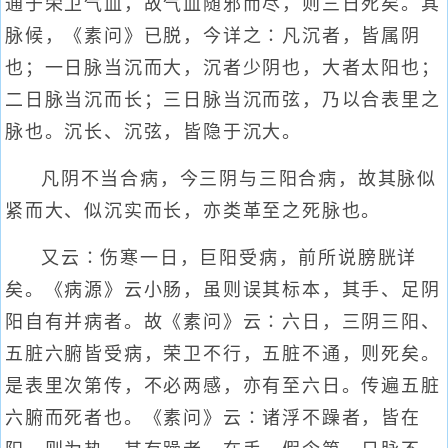
通于荣卫气血，故气血随邪而尽，则三日死矣。其
脉候，《素问》已脱，今详之∶凡沉者，皆属阴
也；一日脉当沉而大，沉者少阴也，大者太阳也；
二日脉当沉而长；三日脉当沉而弦，乃以合表里之
脉也。沉长、沉弦，皆隐于沉大。
凡阴不当合病，今三阴与三阳合病，故其脉似
紧而大、似沉实而长，亦类革至之死脉也。
又云∶伤寒一日，巨阳受病，前所说膀胱详
矣。《病源》云小肠，虽则误其标本，其手、足阴
阳自有并病者。故《素问》云∶六日，三阴三阳、
五脏六腑皆受病，荣卫不行，五脏不通，则死矣。
是表里次第传，不必两感，亦有至六日。传遍五脏
六腑而死者也。《素问》云∶诸浮不躁者，皆在