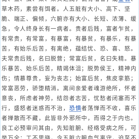
草木药，素尝有饵者。人五脏有大小、高下、坚
脆、端正、偏倾，六腑亦有大小、长短、浓薄、缓
急，令人终身长有一病者。贵者后贱，富者乍贫，
有常贵，有常富，有暴富，有暴贫，有暴乐，有暴
苦，有始乐后苦，有离绝，蕴结忧、恐、喜、怒。
夫常贵后贱，名曰脱营；常富后贫，名曰失精。暴
乐暴苦、始乐后苦，精竭体沮；脱势侯王，精神内
伤；情慕尊贵，妄为丧志；始富后贫，焦皮挛筋；
常富恶劳，骄堕精消。离间亲爱者魂游绝所，怀者
意丧，所虑者神劳，结怨者志苦，忧愁者闭塞而不
行，盛怒者迷惑而不治，
恐惧
者荡惮而不收，喜乐
者掸散而不藏，此皆非外邪所中，而得之于内也。
良工必预审问其由，先知脏腑、经络受病之所，可
举万全；工不思晓，令五脏六腑血气离守，迫至不