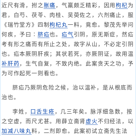
近尺有滑，拊之
胀痛
，气羸颇乏精彩，因用
枸杞
为
君，白芍、茯苓、肉桂、吴萸佐之，六剂痛止，服
《瑞竹堂方》四制
枸杞丸
一料，竟愈。黎茂先举问
何疾，予曰∶
脐疝
也。
疝气
引阴，原无斯症，然疝
考有形之痛而有所止之处，故字从山，不必定引阴
也。疝本厥阴肝疾；其状若死，亦厥阴证，故用温
补肝药
，生气自复，不致内绝。此案贪天之功，予
为可作起死一则看也。
脐疝乃厥阴危险之候，治以温补，是从根底而
治也。
李姓，
口舌生疮
，几三年矣。脉浮细急数，按
之空虚，而尺尤甚。用薛立斋肾
虚火
不归经法，以
加减八味丸
料，二剂即愈。此案初试立斋先生法