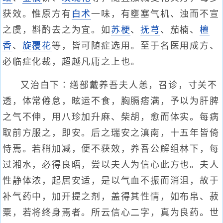
获效。惟原方有
白术
一味，有壅塞气机、浊而不宣
之虞，斟酌去之为宜。如
苏梗
、
抚芎
、茄楠、
檀
香
、
旋覆花
等，皆可随症选用。至于名医用成方、
必临症化裁，超越凡庸之上也。
又治白下∶缮部戴养吾夫人恙，召诊，寸关不
透，体常倦怠，眩运不食，胸膈痞满，予以为肝脾
之气不伸，用八珍加升麻、柴胡，愈而体实。每病
取前方服之，即安。后之瑞安之滇南，十五年皆倚
恃焉。若稍加减，便不获效，养吾公解组林下，每
过湘水，必得良晤，尝以夫人为信心此方也。夫人
性静体浓，起居安适，是以气血不振而消沮，故于
补气药中，加开提之剂，盖得其性情，如布帛、菽
粟，若将终身焉者。所云信心二字，真为良药。世