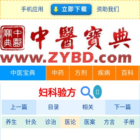
手机应用
立即下载
资助我们
中医宝典
中药
方剂
疾病
百科
妇科验方
上一篇
目录
相关
下一篇
养生
针灸
诊治
医论
医案
方言
手册