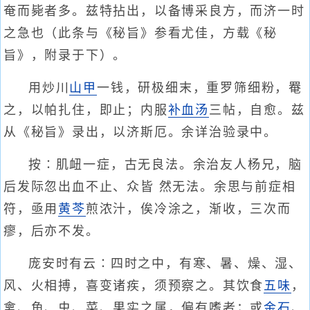
奄而毙者多。兹特拈出，以备博采良方，而济一时
之急也（此条与《秘旨》参看尤佳，方载《秘
旨》，附录于下）。
用炒川
山甲
一钱，研极细末，重罗筛细粉，罨
之，以帕扎住，即止；内服
补血汤
三帖，自愈。兹
从《秘旨》录出，以济斯厄。余详治验录中。
按∶肌衄一症，古无良法。余治友人杨兄，脑
后发际忽出血不止、众皆 然无法。余思与前症相
符，亟用
黄芩
煎浓汁，俟冷涂之，渐收，三次而
瘳，后亦不发。
庞安时有云∶四时之中，有寒、暑、燥、湿、
风、火相搏，喜变诸疾，须预察之。其饮食
五味
，
禽、鱼、虫、菜、果实之属，偏有嗜者；或
金石
、