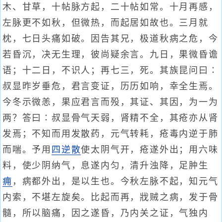
木、甘草，十帖脉方起，二十帖如常。十月再感，
左脉更不如秋，但微热，而起居如故也。三月就
枕，七日头痛如破。因告其兄，极道秋病之危，今
若昏沉，决无生理，彼尚疑余言。九日，果微昏谵
语；十二日，不识人；再七三，死。其族昆问曰∶
叔显昨岁垂危，君言变证，历历如响，幸全生焉。
今冬示微恙，果应君言而殁，其证、其因，为一为
两？答曰∶叔显骨气天弱，肾精不全，其疮亦从肾
发焉；不知而用发散药，元气转耗，疮毒内逆于肺
而喘。予用
四逆散
使太阴气开，疮遂外出；用六味
料，使少阴纳气，息遂内匀，清升浊降，足肿生
痈
，病都外出，是以生也。今秋左脉不起，知元气
内索，不堪左旋矣。比起而再，戕贼之病，发于骨
髓，所以脑痛，因之遂昏，乃内关之证，气独内