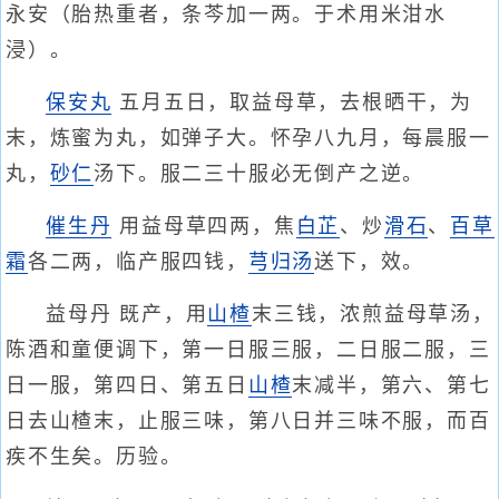
永安（胎热重者，条芩加一两。于术用米泔水
浸）。
保安丸
五月五日，取益母草，去根晒干，为
末，炼蜜为丸，如弹子大。怀孕八九月，每晨服一
丸，
砂仁
汤下。服二三十服必无倒产之逆。
催生丹
用益母草四两，焦
白芷
、炒
滑石
、
百草
霜
各二两，临产服四钱，
芎归汤
送下，效。
益母丹 既产，用
山楂
末三钱，浓煎益母草汤，
陈酒和童便调下，第一日服三服，二日服二服，三
日一服，第四日、第五日
山楂
末减半，第六、第七
日去山楂末，止服三味，第八日并三味不服，而百
疾不生矣。历验。