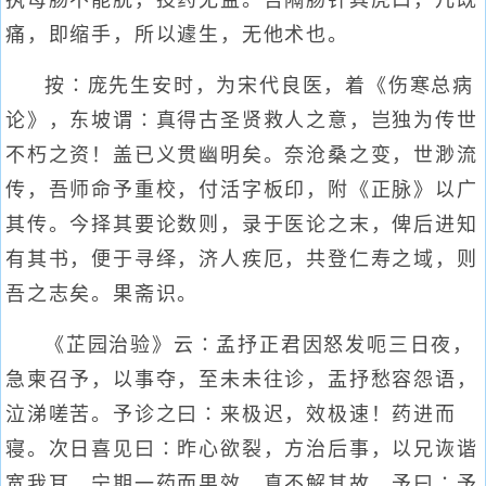
执母肠不能脱，投药无益。吾隔肠针其虎口，儿既
痛，即缩手，所以遽生，无他术也。
按∶庞先生安时，为宋代良医，着《伤寒总病
论》，东坡谓∶真得古圣贤救人之意，岂独为传世
不朽之资！盖已义贯幽明矣。奈沧桑之变，世渺流
传，吾师命予重校，付活字板印，附《正脉》以广
其传。今择其要论数则，录于医论之末，俾后进知
有其书，便于寻绎，济人疾厄，共登仁寿之域，则
吾之志矣。果斋识。
《芷园治验》云∶孟抒正君因怒发呃三日夜，
急柬召予，以事夺，至未未往诊，盂抒愁容怨语，
泣涕嗟苦。予诊之曰∶来极迟，效极速！药进而
寝。次日喜见曰∶昨心欲裂，方治后事，以兄诙谐
宽我耳，宁期一药而果效，真不解其故。予曰∶予