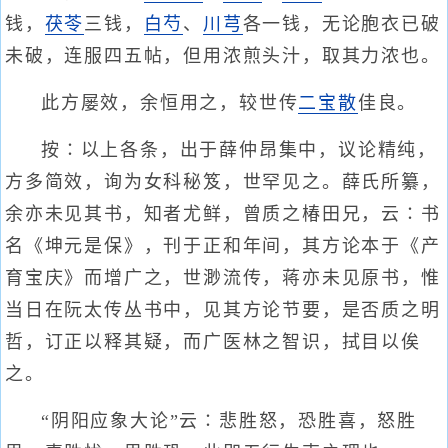
钱，
茯苓
三钱，
白芍
、
川芎
各一钱，无论胞衣已破
未破，连服四五帖，但用浓煎头汁，取其力浓也。
此方屡效，余恒用之，较世传
二宝散
佳良。
按∶以上各条，出于薛仲昂集中，议论精纯，
方多简效，询为女科秘笈，世罕见之。薛氏所纂，
余亦未见其书，知者尤鲜，曾质之椿田兄，云∶书
名《坤元是保》，刊于正和年间，其方论本于《产
育宝庆》而增广之，世渺流传，蒋亦未见原书，惟
当日在阮太传丛书中，见其方论节要，是否质之明
哲，订正以释其疑，而广医林之智识，拭目以俟
之。
“阴阳应象大论”云∶悲胜怒，恐胜喜，怒胜