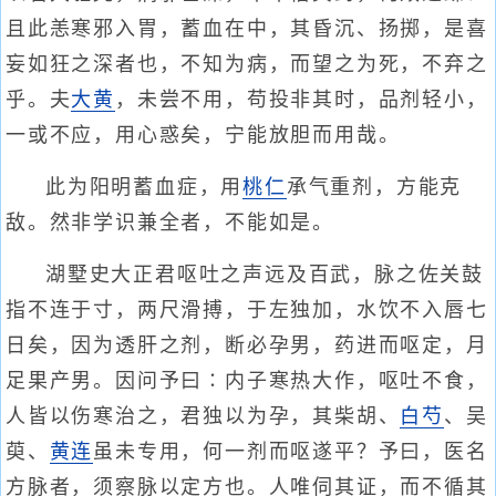
且此恙寒邪入胃，蓄血在中，其昏沉、扬掷，是喜
妄如狂之深者也，不知为病，而望之为死，不弃之
乎。夫
大黄
，未尝不用，苟投非其时，品剂轻小，
一或不应，用心惑矣，宁能放胆而用哉。
此为阳明蓄血症，用
桃仁
承气重剂，方能克
敌。然非学识兼全者，不能如是。
湖墅史大正君呕吐之声远及百武，脉之佐关鼓
指不连于寸，两尺滑搏，于左独加，水饮不入唇七
日矣，因为透肝之剂，断必孕男，药进而呕定，月
足果产男。因问予曰∶内子寒热大作，呕吐不食，
人皆以伤寒治之，君独以为孕，其柴胡、
白芍
、吴
萸、
黄连
虽未专用，何一剂而呕遂平？予曰，医名
方脉者，须察脉以定方也。人唯伺其证，而不循其