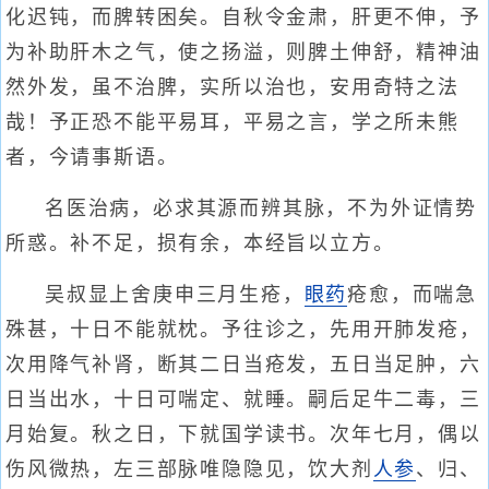
化迟钝，而脾转困矣。自秋令金肃，肝更不伸，予
为补助肝木之气，使之扬溢，则脾土伸舒，精神油
然外发，虽不治脾，实所以治也，安用奇特之法
哉！予正恐不能平易耳，平易之言，学之所未熊
者，今请事斯语。
名医治病，必求其源而辨其脉，不为外证情势
所惑。补不足，损有余，本经旨以立方。
吴叔显上舍庚申三月生疮，
眼药
疮愈，而喘急
殊甚，十日不能就枕。予往诊之，先用开肺发疮，
次用降气补肾，断其二日当疮发，五日当足肿，六
日当出水，十日可喘定、就睡。嗣后足牛二毒，三
月始复。秋之日，下就国学读书。次年七月，偶以
伤风微热，左三部脉唯隐隐见，饮大剂
人参
、归、