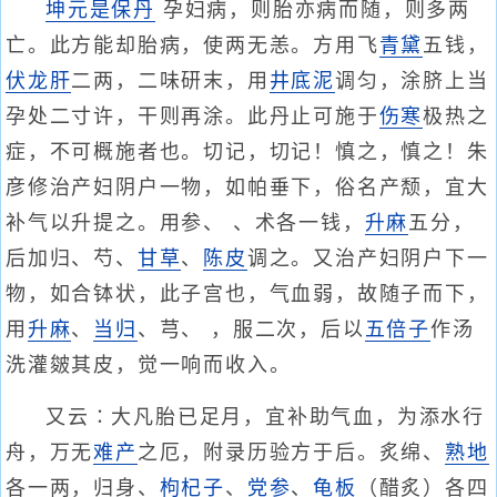
坤元是保丹
孕妇病，则胎亦病而随，则多两
亡。此方能却胎病，使两无恙。方用飞
青黛
五钱，
伏龙肝
二两，二味研末，用
井底泥
调匀，涂脐上当
孕处二寸许，干则再涂。此丹止可施于
伤寒
极热之
症，不可概施者也。切记，切记！慎之，慎之！朱
彦修治产妇阴户一物，如帕垂下，俗名产颓，宜大
补气以升提之。用参、 、术各一钱，
升麻
五分，
后加归、芍、
甘草
、
陈皮
调之。又治产妇阴户下一
物，如合钵状，此子宫也，气血弱，故随子而下，
用
升麻
、
当归
、芎、 ，服二次，后以
五倍子
作汤
洗灌皴其皮，觉一响而收入。
又云∶大凡胎已足月，宜补助气血，为添水行
舟，万无
难产
之厄，附录历验方于后。炙绵、
熟地
各一两，归身、
枸杞子
、
党参
、
龟板
（醋炙）各四