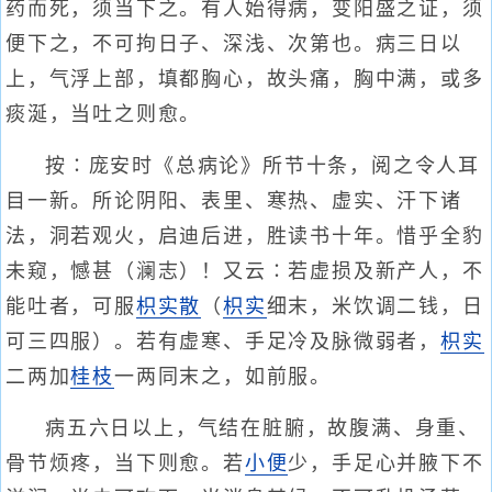
药而死，须当下之。有人始得病，变阳盛之证，须
便下之，不可拘日子、深浅、次第也。病三日以
上，气浮上部，填都胸心，故头痛，胸中满，或多
痰涎，当吐之则愈。
按∶庞安时《总病论》所节十条，阅之令人耳
目一新。所论阴阳、表里、寒热、虚实、汗下诸
法，洞若观火，启迪后进，胜读书十年。惜乎全豹
未窥，憾甚（澜志）！又云∶若虚损及新产人，不
能吐者，可服
枳实散
（
枳实
细末，米饮调二钱，日
可三四服）。若有虚寒、手足冷及脉微弱者，
枳实
二两加
桂枝
一两同末之，如前服。
病五六日以上，气结在脏腑，故腹满、身重、
骨节烦疼，当下则愈。若
小便
少，手足心并腋下不