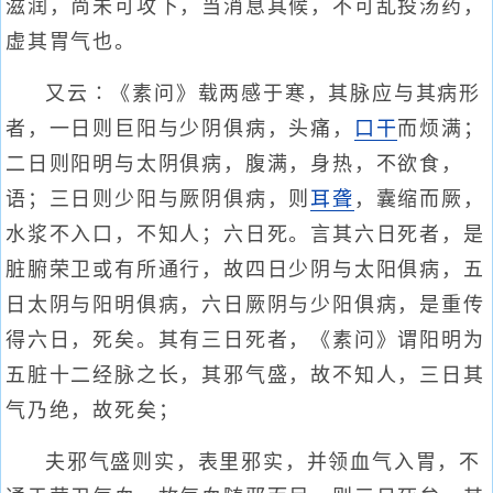
滋润，尚未可攻下，当消息其候，不可乱投汤药，
虚其胃气也。
又云∶《素问》载两感于寒，其脉应与其病形
者，一日则巨阳与少阴俱病，头痛，
口干
而烦满；
二日则阳明与太阴俱病，腹满，身热，不欲食，
语；三日则少阳与厥阴俱病，则
耳聋
，囊缩而厥，
水浆不入口，不知人；六日死。言其六日死者，是
脏腑荣卫或有所通行，故四日少阴与太阳俱病，五
日太阴与阳明俱病，六日厥阴与少阳俱病，是重传
得六日，死矣。其有三日死者，《素问》谓阳明为
五脏十二经脉之长，其邪气盛，故不知人，三日其
气乃绝，故死矣；
夫邪气盛则实，表里邪实，并领血气入胃，不