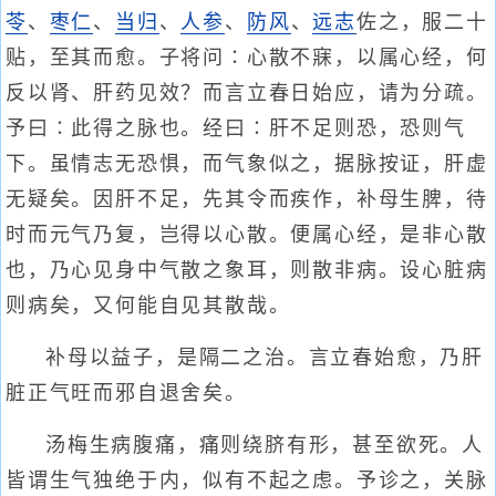
苓
、
枣仁
、
当归
、
人参
、
防风
、
远志
佐之，服二十
贴，至其而愈。子将问∶心散不寐，以属心经，何
反以肾、肝药见效？而言立春日始应，请为分疏。
予曰∶此得之脉也。经曰∶肝不足则恐，恐则气
下。虽情志无恐惧，而气象似之，据脉按证，肝虚
无疑矣。因肝不足，先其令而疾作，补母生脾，待
时而元气乃复，岂得以心散。便属心经，是非心散
也，乃心见身中气散之象耳，则散非病。设心脏病
则病矣，又何能自见其散哉。
补母以益子，是隔二之治。言立春始愈，乃肝
脏正气旺而邪自退舍矣。
汤梅生病腹痛，痛则绕脐有形，甚至欲死。人
皆谓生气独绝于内，似有不起之虑。予诊之，关脉