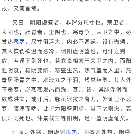
救，又何言哉。
又曰∶阴阳虚盛者，非谓分尺寸也。荣卫者，
表阳也；肠胃者，里阴也。寒毒争于荣卫之中，必
发热
恶寒
，尺寸俱浮大，内必不甚躁。设有微烦，
其人饮食欲温而恶冷，谓阳虚阴盛也，可汗之则
愈，若误下则死也。若寒毒相薄于荣卫之内，而阳
胜阴衰，极阴变阳，寒盛生热，热气盛而入里，热
毒居肠胃之中，水液丸之干涸，燥粪结聚，其人外
不恶寒，必蒸蒸发热而躁，甚则 语，其脉浮滑而
数或洪实；或汗后，脉虽迟按之有力，外证已不恶
寒，腹满而喘，此皆为阳盛阴虚，当下之则愈，若
误汗则死也。仲景载三等阳明，是阳盛阴虚证矣。
阳虚则外寒，阴虚则
内热
，阳盛则外热，阴盛