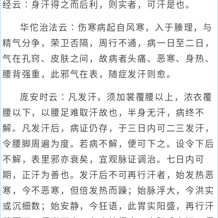
经云∶身汗得之而后利，则实者，可汗是也。
华佗治法云∶伤寒病起自风寒，入于腠理，与
精气分争，荣卫否隔，周行不通，病一日至二日，
气在孔窍、皮肤之间，故病者头痛、恶寒、身热、
腰背强重，此邪气在表，随症发汗则愈。
庞安时云∶凡发汗，须加裳覆腰以上，浓衣覆
腰以下，以腰足难取汗故也，半身无汗，病终不
解。凡发汗后，病证仍存，于三日内可二三发汗，
令腰脚周遍为度。若病不解，便可下之。设令下后
不解，表里邪亦衰矣，宜观脉证调治。七日内可
期，正汗为善也。发汗后不可再行汗者，始发热恶
寒，今不恶寒，但倍发热而躁；始脉浮大，今洪实
或沉细数；始安静，今狂语，此胃实阳盛，再行汗