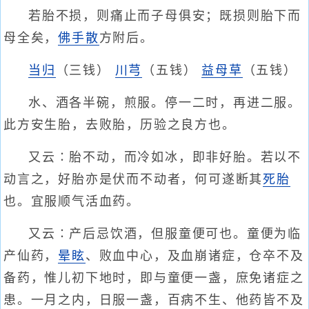
若胎不损，则痛止而子母俱安；既损则胎下而
母全矣，
佛手散
方附后。
当归
（三钱）
川芎
（五钱）
益母草
（五钱）
水、酒各半碗，煎服。停一二时，再进二服。
此方安生胎，去败胎，历验之良方也。
又云∶胎不动，而冷如冰，即非好胎。若以不
动言之，好胎亦是伏而不动者，何可遂断其
死胎
也。宜服顺气活血药。
又云∶产后忌饮酒，但服童便可也。童便为临
产仙药，
晕眩
、败血中心，及血崩诸症，仓卒不及
备药，惟儿初下地时，即与童便一盏，庶免诸症之
患。一月之内，日服一盏，百病不生、他药皆不及