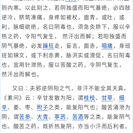
则内寒。以此别之，若阴独盛而阳气暴绝，必四肢
逆冷，脐筑凑痛，身疼如被杖，面青，或吐，或
利，脉细欲绝，名曰阴毒也，须急灸脐下，服以辛
热之药，令阳气复生， 然汗出而解；若阳独盛而
阴气暴绝，必发
躁狂
走，妄言，面赤，
咽痛
，身班
班如锦文，或下利赤黄，脉洪实或滑促，名曰阳毒
也，宜用针泄热，服以苦酸之药，令阴气复生，
然汗出而解也。
又曰∶夫邪逆阴阳之气，非汗不能全其天真。
《素问》云∶辛甘发散为阳，谓
桂枝
、
甘草
、
细
辛
、姜、枣、
附子
之类，能复阳气也；酸苦涌泄为
阴，谓
苦参
、
大青
、
葶苈
、
苦酒
等之类，能复阴气
也。酸苦之药，既折热复阴，亦当小汗而后利者。