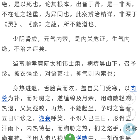
绝，是以死也。论其根本，出皆于肾，是一非两，
不在证之轻重，为异同也。此案辨治精详，非深于
《灵》、《素》之蕴，所不能道也。
少阴肾虚，元气内索，是内关危证，生气内
绝，不治之症矣。
蜀富顺孝廉阮太和讳士肃，病疠吴山下，召予
诊。披衣强坐，对语甚壮，神气则内索也；
身热进退，舌胎黄而浓，盖自吴门受寒，以
肉
羹
为补，而对啜之，遂缠绵及月余。用疏散轻剂，
热退，又复强啖，再热，不能起坐。予时之富春，
五日归诊之，
谵妄
呼笑、不识人已三日，形骨立，
汗雨下，内热特甚，而胸胁之热，扪之烙手，第脉
▲
尚有神。予用人参八钱加
四逆散
中，一剂而谵妄