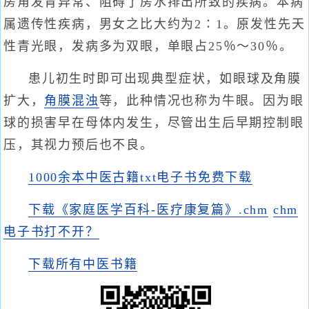
房角发育异常、阻碍了房水排出所致的疾病。本病
属遗传性疾病，男女之比大约为2∶1。原发性先天
性青光眼，发病多为双眼，单眼占25％～30％。
患儿初生时即可出现典型症状，如眼球及角膜
扩大，
角膜混浊
等，此种情况也称为牛眼。因为眼
球的损害早在母体内发生，尽管出生后早期控制眼
压，其视力预后也不良。
1000余本中医古籍txt电子书免费下载
下载《家庭医学百科-医疗康复篇》.chm
chm
电子书打不开？
下载所有中医书籍