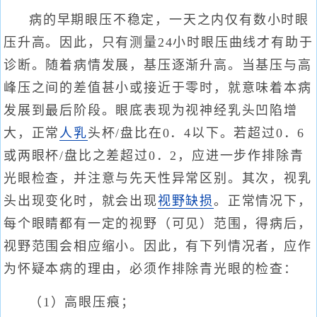
病的早期眼压不稳定，一天之内仅有数小时眼
压升高。因此，只有测量24小时眼压曲线才有助于
诊断。随着病情发展，基压逐渐升高。当基压与高
峰压之间的差值甚小或接近于零时，就意味着本病
发展到最后阶段。眼底表现为视神经乳头凹陷增
大，正常
人乳
头杯/盘比在0．4以下。若超过0．6
或两眼杯/盘比之差超过0．2，应进一步作排除青
光眼检查，并注意与先天性异常区别。其次，视乳
头出现变化时，就会出现
视野缺损
。正常情况下，
每个眼睛都有一定的视野（可见）范围，得病后，
视野范围会相应缩小。因此，有下列情况者，应作
为怀疑本病的理由，必须作排除青光眼的检查：
（1）高眼压痕；