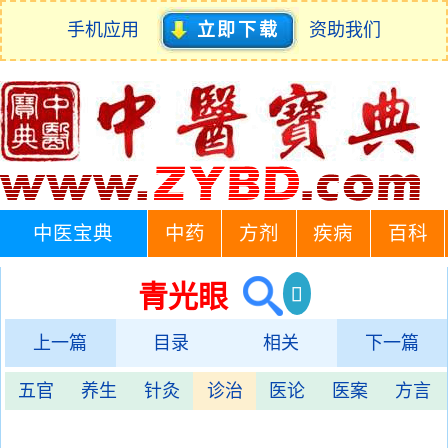
手机应用
立即下载
资助我们
中医宝典
中药
方剂
疾病
百科
青光眼
上一篇
目录
相关
下一篇
五官
养生
针灸
诊治
医论
医案
方言