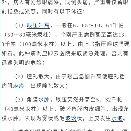
外，病人有剧烈眼痛感，同侧头痛，严重者仅留眼
前指数或光感。同时有以下体征：
（1）
眼压升高
，一般在6．65～10．64千帕
（50～80毫米汞柱），个别严重病例甚至高达13．
3千帕（100毫米汞柱）以上，由上睑指压眼球坚硬
如石。此种病例应即去医院采取紧急处理，否则有
迅速失明的危险；
（2）瞳孔散大，由于眼压急剧升高使瞳孔括
约肌
麻痹
，出现瞳孔散大；
（3）角膜
水肿
，眼压突然升高至5．32千帕
（40毫米汞柱）以上，破坏角膜内皮细胞，出现角
膜水肿，表现为雾状或毛
玻璃
状，上皮发生
水泡
。