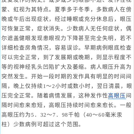
反复发作的病史。或多或少的眼部不适、发作性视
蒙、虹视为其特点。夏季多于冬季，多数病人在傍
晚或午后出现症状，经过睡眠或充分休息后，眼压
可恢复正常，症状消失。少数病人无任何症状，偶
尔遮盖健眼发现患眼视力下降甚至完全失明，若不
详细检查房角情况，容易误诊。早期病例眼底检查
可以完全正常，到了发展期或晚期，则显示程度不
等的视神经乳头凹陷扩大及萎缩。病人眼压升高为
突然发生。开始一段时期的发作具有明显的时间间
隔，晚上仅持续1～2小时或数小时，翌日清晨，眼
压完全正常。随着病情发展，这种发作性
高眼压
间
隔时间愈来愈短，高眼压持续时间愈来愈长。一般
高眼压约为5．32～7．98千帕（40～60毫米汞
柱）少数病例可超过这个范围。