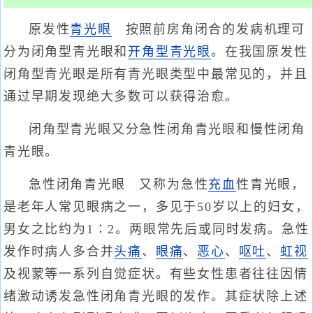
原发性
青光眼
按照前房角闭合的发病机理可
分为闭角型青光眼和
开角型青光眼
。在我国原发性
闭角型青光眼是所有青光眼类型中最常见的，并且
通过早期发现绝大多数可以获得治愈。
闭角型青光眼又分急性闭角青光眼和慢性闭角
青光眼。
急性闭角青光眼 又称为急性
充血
性青光眼，
是老年人常见眼病之一，多见于50岁以上的妇女，
男女之比约为1∶2。两眼常先后或同时发病。急性
发作时病人多合并
头痛
、
眼痛
、
恶心
、
呕吐
、
虹视
及视蒙等一系列自觉症状。有些女性患者往往因情
绪激动诱发急性闭角青光眼的发作。其症状除上述