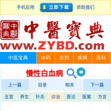
手机应用
立即下载
资助我们
中医宝典
中药
方剂
疾病
百科
慢性白血病
上一篇
目录
相关
下一篇
五官
养生
针灸
诊治
医论
医案
方言