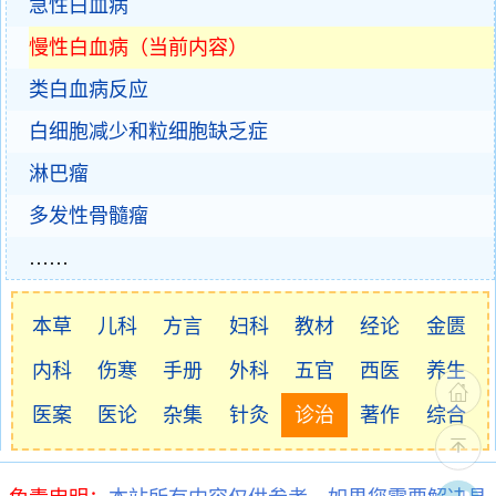
急性白血病
慢性白血病（当前内容）
类白血病反应
白细胞减少和粒细胞缺乏症
淋巴瘤
多发性骨髓瘤
……
本草
儿科
方言
妇科
教材
经论
金匮
内科
伤寒
手册
外科
五官
西医
养生
医案
医论
杂集
针灸
诊治
著作
综合