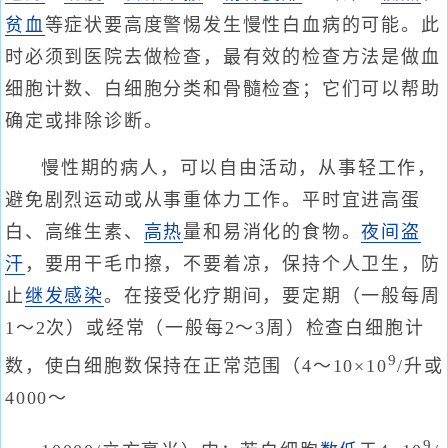
贫血
等症状要高度警惕发生慢性白血病的可能。此
时必须到医院去做检查，最有效的检查方法是做血
细胞计数、白细胞分类和骨髓检查；它们可以帮助
确定或排除诊断。
慢性期的病人，可以自由活动，从事轻工作，
避免剧烈运动或从事重体力工作。平时宜进高蛋
白、高维生素、
高热
量和易消化的食物。
夜间盗
汗
，要用干毛巾擦，不要着凉，保持个人卫生，防
止
继发感染
。在接受化疗期间，要定期（一般每周
1～2次）或经常（一般每2～3周）检查白细胞计
9
数，使白细胞数保持在正常范围（4～10×10
/升或
4000～
9