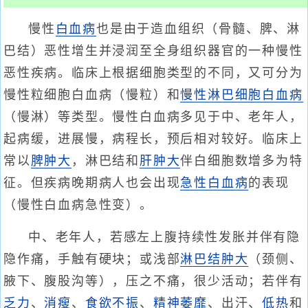
慢性
白血病
也是由于造血组织（骨髓、脾、淋
巴结）恶性增生并浸润至全身组织器官的一种慢性
恶性疾病。临床上根据细胞类型的不同，又可分为
慢性粒细胞白血病（慢粒）和
慢性淋巴细胞白血病
（慢淋）等类型。慢性白血病多见于中、老年人，
起病缓，进展慢，病程长，预后相对较好。临床上
常以
脾肿大
，淋巴结和
肝肿大
伴白细胞数增多为特
征。但疾病晚期病人也会出现
急性白血病
的表现
（慢性白血病急性变）。
中、老年人，若感左上腹持续性发胀并伴有隐
隐作痛，手触有硬块；或浅部
淋巴结肿大
（颈侧、
腋下、腹股沟等），压之不痛，很少活动；若伴有
乏力
、
消瘦
、
食欲不振
、
精神萎靡
、出汗、
低热
和