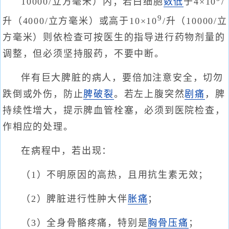
10000/立方毫米）内；若白细胞
数低
于4×10
/
9
升（4000/立方毫米）或高于10×10
/升（10000/立
方毫米）则依检查可按医生的指导进行药物剂量的
调整，但必须坚持服药，不要中断。
伴有巨大脾脏的病人，要倍加注意安全，切勿
跌倒或外伤，防止
脾破裂
。若左上腹突然
剧痛
，脾
持续性增大，提示脾血管栓塞，必须到医院检查，
作相应的处理。
在病程中，若出现：
（1）不明原因的高热，且用抗生素无效；
（2）脾脏进行性肿大伴
胀痛
；
（3）全身骨骼疼痛，特别是
胸骨压痛
；