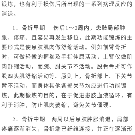
锻炼，也有利于损伤后所出现的一系列病理反应的
消退。
1．骨折早期 伤后1～2周内，患肢局部肿
胀、疼痛、且容易再发生移位，此期功能锻炼的主
要形式是使患肢肌肉做舒缩活动。例如前臂骨折
时，可做轻微的握拳及手指伸屈活动，上臂仅做肌
肉舒缩活动，而腕、肘关节不活动。股骨骨折可作
股四头肌舒缩活动等。原则上，骨折部上、下关节
暂不活动，而身体其他各部关节均应进行功能锻
炼。此期锻炼的目的，在于促进患肢血液循环，有
利于消肿，防止肌肉萎缩，避免关节僵硬。
2．骨折中期 两周以后患肢肿胀消退，局部
疼痛逐渐消失，骨折端已纤维连接，并正在逐渐形