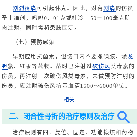
剧烈疼痛
可引起休克。因此，对有
剧痛
的伤员
予止痛剂，吗啡0．01克或杜冷丁50－100毫克肌
肉注射，同时需将患肢固定。
（七）预防感染
早期应用抗菌素，但伤口内不要撒磺胺、涂
龙
胆
紫、红汞等药物。战时已注射过
破伤风
类毒素的
伤员，再注射一次破伤风类毒素，未做预防注射的
伤员，应注射破伤风抗毒血清1500～6000单位。
相关
二、闭合性骨折的治疗原则及治疗
治疗原则有四：复位、固定、功能锻炼和药物