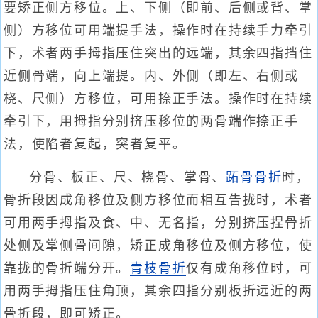
要矫正侧方移位。上、下侧（即前、后侧或背、掌
侧）方移位可用端提手法，操作时在持续手力牵引
下，术者两手拇指压住突出的远端，其余四指挡住
近侧骨端，向上端提。内、外侧（即左、右侧或
桡、尺侧）方移位，可用捺正手法。操作时在持续
牵引下，用拇指分别挤压移位的两骨端作捺正手
法，使陷者复起，突者复平。
分骨、板正、尺、桡骨、掌骨、
跖骨骨折
时，
骨折段因成角移位及侧方移位而相互告拢时，术者
可用两手拇指及食、中、无名指，分别挤压捏骨折
处侧及掌侧骨间隙，矫正成角移位及侧方移位，使
靠拢的骨折端分开。
青枝骨折
仅有成角移位时，可
用两手拇指压住角顶，其余四指分别板折远近的两
骨折段，即可矫正。