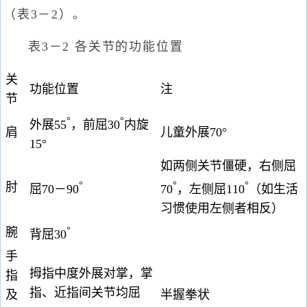
（表3－2）。
表3－2 各关节的功能位置
关
功能位置
注
节
°
°
外展55
，前屈30
内旋
肩
儿童外展70°
15°
如两侧关节僵硬，右侧屈
°
°
°
肘
屈70－90
70
，左侧屈110
（如生活
习惯使用左侧者相反）
°
腕
背屈30
手
拇指中度外展对掌，掌
指
指、近指间关节均屈
及
半握拳状