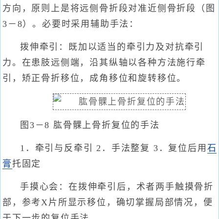
方向，原则上是将远侧骨折段对准近侧骨折段（图
3－8）。必要时采用辅助手法：
拨伸牵引：既加以适当的牵引力及对抗牵引
力。在患肢远侧端，沿其纵轴以各种方法施行牵
引，矫正骨折移位，成角移位和旋转移位。
图3－8 肱骨髁上骨折复位的手法
1．牵引与反牵引 2．手法整复 3．复位后用
石
膏
托固定
手摸心会：在拨伸牵引后，术者两手触摸骨折
部，参考X片所显示移位，确切掌握局部情况，便
于下一步的复位手法。