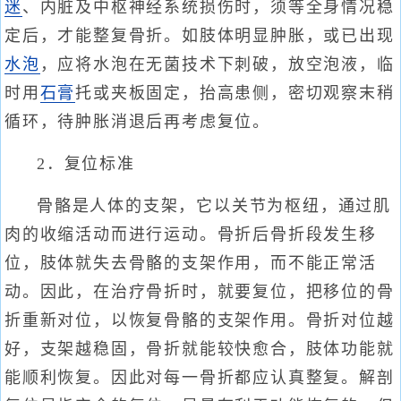
迷
、内脏及中枢神经系统损伤时，须等全身情况稳
定后，才能整复骨折。如肢体明显肿胀，或已出现
水泡
，应将水泡在无菌技术下刺破，放空泡液，临
时用
石膏
托或夹板固定，抬高患侧，密切观察末稍
循环，待肿胀消退后再考虑复位。
2．复位标准
骨骼是人体的支架，它以关节为枢纽，通过肌
肉的收缩活动而进行运动。骨折后骨折段发生移
位，肢体就失去骨骼的支架作用，而不能正常活
动。因此，在治疗骨折时，就要复位，把移位的骨
折重新对位，以恢复骨骼的支架作用。骨折对位越
好，支架越稳固，骨折就能较快愈合，肢体功能就
能顺利恢复。因此对每一骨折都应认真整复。解剖