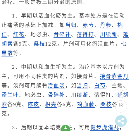
治疗。一般是按三期分治的原则。
1．早期以活血化瘀为主。基本处方是在活动
止痛汤的基础上加减。如
当归
、
赤芍
、
丹参
、
桃
仁
、
红花
、地必虫、
骨碎补
、
落得打
、
川续断
、
延
胡索
各9克、
桑枝
12克。片剂可用化瘀活血片，
七
星散
等。
2．中期以和血生新为主。治疗基本以片剂为
主，可用不同种类的片剂，如接骨片、
接骨紫金丹
等。汤剂可用续骨
活血汤
，如
当归
、
白芍
、主地、
泽兰叶
、地必虫、
骨碎补
、川
续断
、落得打、
延胡
索
各9克、
陈皮
、
枳壳
各6克、
鸡血藤
、
桑枝
各12
克。
3．后期以固本培克为主，可用
健步虎潜丸
，
▲