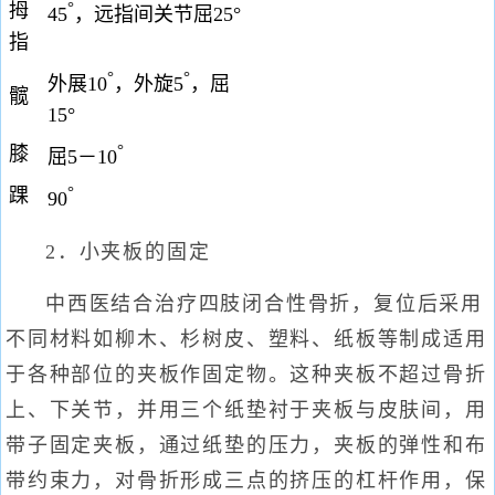
°
拇
45
，远指间关节屈25°
指
°
°
外展10
，外旋5
，屈
髋
15°
°
膝
屈5－10
°
踝
90
2．小夹板的固定
中西医结合治疗四肢闭合性骨折，复位后采用
不同材料如柳木、杉树皮、塑料、纸板等制成适用
于各种部位的夹板作固定物。这种夹板不超过骨折
上、下关节，并用三个纸垫衬于夹板与皮肤间，用
带子固定夹板，通过纸垫的压力，夹板的弹性和布
带约束力，对骨折形成三点的挤压的杠杆作用，保