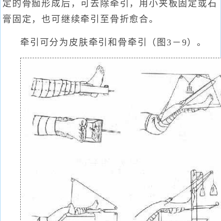
定的骨痂形成后，可去除牵引，用小夹板固定或石
膏固定，也可继续牵引至骨折愈合。
牵引可分为皮肤牵引和骨牵引（图3－9）。