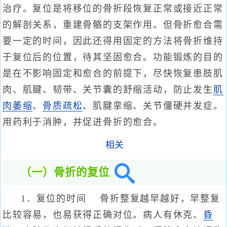
治疗。复位是将移位的骨折段恢复正常或接近正常
的解剖关系，重建骨骼的支架作用。但骨折愈合需
要一定的时间，因此还得用固定的方法将骨折维持
于复位后的位置，待其坚固愈合。功能锻炼的目的
是在不影响固定和愈合的前提下，尽快恢复患肢肌
肉、肌腱、韧带、关节囊的舒缩活动，防止发生
肌
肉萎缩
、
骨质疏松
、肌腱挛缩、关节僵硬并发症。
用药利于消肿，并促进骨折的愈合。
相关
（一）骨折的复位
1．复位的时间 骨折整复越早越好，早整复
比较容易，也易获得正确对位。病人有休克、
昏