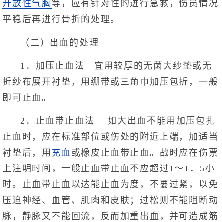
开放性气胸
等，应有针对性的进行急救，伤员情况
平稳后再进行骨折的处理。
（二）出血的处理
1．加压止血法 宜用较厚的无菌大纱垫或无
折纱布展开衬垫，用绷带或三角巾加压包折，一般
即可止血。
2．止血带止血法 如大出血不能用加压包扎
止血时，应在标准部位或伤处的附近上端，加适当
衬垫后，用
充血
或橡皮止血带止血。战时应在伤票
上注明时间，一般止血带止血不应超过1～1．5小
时。止血带止血以达能止血为度，不要过紧，以免
压迫神经、血管、肌肉和皮肤；过松则不能阻断动
脉，静脉又不能回流，反而加重出血，并可造成筋