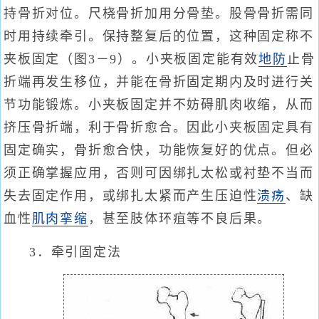
持骨折对位。尺桡骨折加用分骨垫。股骨骨折需同
时用持续牵引。保持整复后的位置，这种固定称不
夹板固定（图3－9）。小夹板固定能有效
地防
止骨
折端再发生移位，并能在骨折固定期内及时进行关
节功能锻炼。小夹板固定并不妨碍肌肉收缩，从而
挤压骨折端，利于骨折愈合。因此小夹板固定具有
固定确实，骨折愈合快，功能恢复好的优点。但必
须正确掌握应用，否则可因绑扎太松或衬垫不当而
失去固定作用，或绑扎太紧而产生压迫性
溃疡
、缺
血性
肌肉挛缩
，甚至肢体环疽等不良后果。
3．牵引固定法