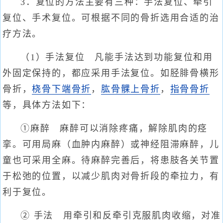
3．复位的方法主要有三种：手法复位、牵引
复位、手术复位。可根据不同的骨折选用合适的治
疗方法。
（1）手法复位 凡能手法达到功能复位和用
外固定保持的，都应采用手法复位。如胫腓骨横形
骨折，
桡骨下端骨折
，
肱骨髁上骨折
，
指骨骨折
等，具体方法如下：
①麻醉 麻醉可以消除疼痛，解除肌肉的痉
挛。可用局麻（血肿内麻醉）或神经阻滞麻醉，儿
童也可采用全麻。待麻醉完善后，将患肢各关节置
于松弛的位置，以减少肌肉对骨折段的牵拉力，有
利于复位。
② 手法 用牵引和反牵引克服肌肉收缩，对准