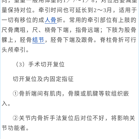
向，重量一般用体重的1／7～1／8，对位后要减重
量保持对位。牵引时间也可延长到2～3月，适用于
一切有移位的成
人骨
折。常用的牵引部位有上肢的
尺骨鹰咀，尺、桡骨下端，指骨远端；下肢为股骨
髁上，胫骨
结节
，胫骨下端及跟骨。脊柱骨折可行
头颅牵引。
（3）手术切开复位
切开复位及内固定指征
①骨折端间有肌肉，骨膜或肌腱等软组织嵌
入。
②关节内骨折手法复位后对位不好，将影响关
节功能者。