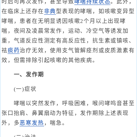
时后可再次发作，甚至导致
哮喘持续状态
。此外，
在临床上还存在
非典
型表现的哮喘，如咳嗽变异型
哮喘，患者在无明显诱因咳嗽2个月以上出现哮
喘，夜间及凌晨常发作，运动、冷空气等诱发加
重，气道反应性测定有高反应性，抗生素或镇咳、
祛
痰药
治疗无效，使用支气管解痉剂或皮质激素有
效，但需排除引起咳嗽的其他疾病。
一、发作期
(一)症状
哮喘以突然发作，呼吸困难，喉问哮呜音甚至
张口抬肩、鼻翼扇动为特征，发作期除上述表现
外，多
恶寒发热
，喘急。