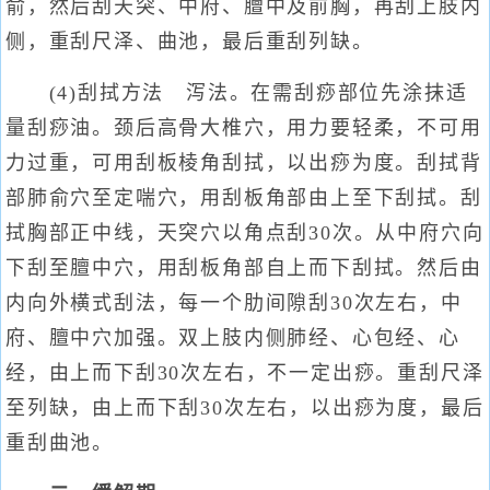
俞，然后刮天突、中府、膻中及前胸，再刮上肢内
侧，重刮尺泽、曲池，最后重刮列缺。
(4)刮拭方法 泻法。在需刮痧部位先涂抹适
量刮痧油。颈后高骨大椎穴，用力要轻柔，不可用
力过重，可用刮板棱角刮拭，以出痧为度。刮拭背
部肺俞穴至定喘穴，用刮板角部由上至下刮拭。刮
拭胸部正中线，天突穴以角点刮30次。从中府穴向
下刮至膻中穴，用刮板角部自上而下刮拭。然后由
内向外横式刮法，每一个肋间隙刮30次左右，中
府、膻中穴加强。双上肢内侧肺经、心包经、心
经，由上而下刮30次左右，不一定出痧。重刮尺泽
至列缺，由上而下刮30次左右，以出痧为度，最后
重刮曲池。