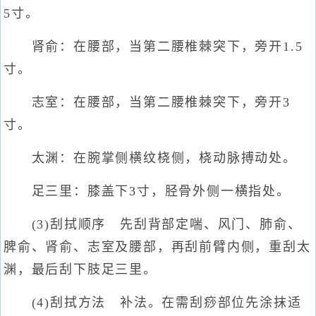
5寸。
肾俞：在腰部，当第二腰椎棘突下，旁开1.5
寸。
志室：在腰部，当第二腰椎棘突下，旁开3
寸。
太渊：在腕掌侧横纹桡侧，桡动脉搏动处。
足三里：膝盖下3寸，胫骨外侧一横指处。
(3)刮拭顺序 先刮背部定喘、风门、肺俞、
脾俞、肾俞、志室及腰部，再刮前臂内侧，重刮太
渊，最后刮下肢足三里。
(4)刮拭方法 补法。在需刮痧部位先涂抹适