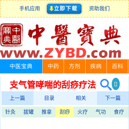
手机应用
立即下载
资助我们
中医宝典
中药
方剂
疾病
百科
支气管哮喘的刮痧疗法
上一篇
目录
相关
下一篇
针灸
拔罐
推拿
刮痧
火疗
气功
食疗