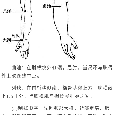
曲池：在肘横纹外侧端，屈肘，当尺泽与肱骨
外上髁连线中点。
列缺：在前臂桡侧缘，桡骨茎突上方，腕横纹
上1.5寸处。当肱桡肌与拇长展肌腱之间。
(3)刮拭顺序 先刮颈部大椎，背部定喘、肺