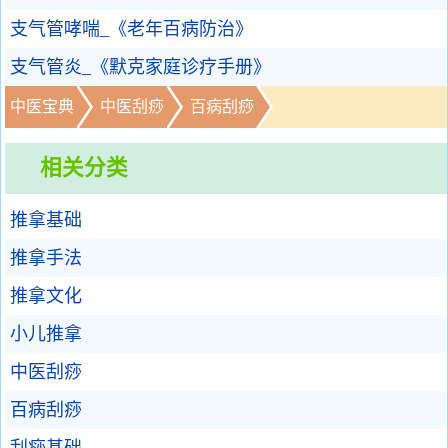
支气管哮喘_《老年百病防治》
支气管炎_《默克家庭诊疗手册》
中医宝典
中医刮痧
百病刮痧
相关分类
推拿基础
推拿手法
推拿文化
小儿推拿
中医刮痧
百病刮痧