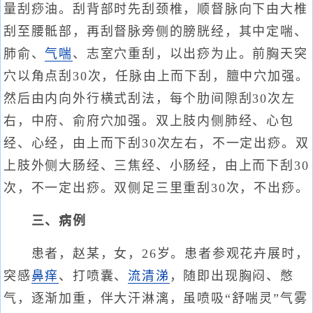
量刮痧油。刮背部时先刮颈椎，顺督脉向下由大椎
刮至腰骶部，再刮督脉旁侧的膀胱经，其中定喘、
肺俞、
气喘
、志室穴重刮，以出痧为止。前胸天突
穴以角点刮30次，任脉由上而下刮，膻中穴加强。
然后由内向外行横式刮法，每个肋间隙刮30次左
右，中府、俞府穴加强。双上肢内侧肺经、心包
经、心经，由上而下刮30次左右，不一定出痧。双
上肢外侧大肠经、三焦经、小肠经，由上而下刮30
次，不一定出痧。双侧足三里重刮30次，不出痧。
三、病例
患者，赵某，女，26岁。患者参观花卉展时，
突感
鼻痒
、打喷囊、
流清涕
，随即出现胸闷、憋
气，逐渐加重，伴大汗淋漓，虽喷吸“舒喘灵”气雾