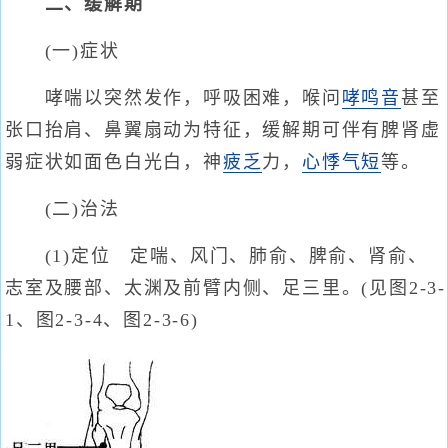
二、缓解期
(一)症状
哮喘以突然发作，呼吸困难，喉问
哮鸣音
甚至
张口抬肩、鼻翼扇动为特征，缓解期可伴有脾肾虚
弱症状如面色白光白，神
疲乏
力，
心悸
气短
等。
(二)治法
(1)定位 定喘、风门、肺俞、脾俞、肾俞、
志室及腰部、太渊及前臂内侧、足三里。(见图2-3-
1、图2-3-4、图2-3-6)