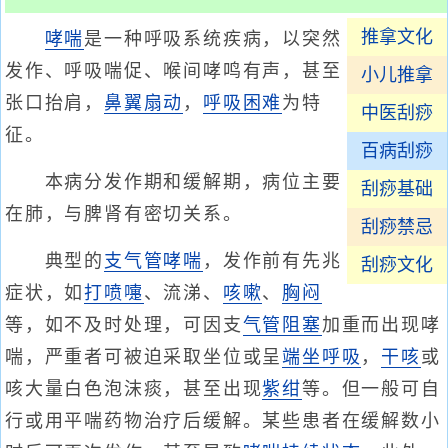
推拿文化
哮喘
是一种呼吸系统疾病，以突然
发作、呼吸喘促、喉间哮鸣有声，甚至
小儿推拿
张口抬肩，
鼻翼扇动
，
呼吸困难
为特
中医刮痧
征。
百病刮痧
本病分发作期和缓解期，病位主要
刮痧基础
在肺，与脾肾有密切关系。
刮痧禁忌
典型的
支气管哮喘
，发作前有先兆
刮痧文化
症状，如
打喷嚏
、流涕、
咳嗽
、
胸闷
等，如不及时处理，可因支
气管阻塞
加重而出现哮
喘，严重者可被迫采取坐位或呈
端坐呼吸
，
干咳
或
咳大量白色泡沫痰，甚至出现
紫绀
等。但一般可自
行或用平喘药物治疗后缓解。某些患者在缓解数小