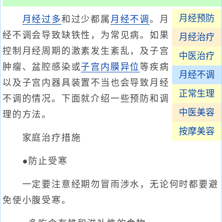
月经预防
月经过多
和过少都属
月经不调
。月
经不调会导致缺铁性，为常见病。如果
月经治疗
控制月经周期的激素发生紊乱，及子宫
中医治疗
肿瘤、盆腔感染或
子宫内膜异位
等疾病
月经不调
以及子宫内器具装置不当也会导致月经
正常生理
不调的情况。下面就介绍一些预防和调
中医美容
理的方法。
按摩美容
家庭治疗措施
●防止受寒
一定要注意经期勿冒雨涉水，无论何时都要避
免使小腹受寒。