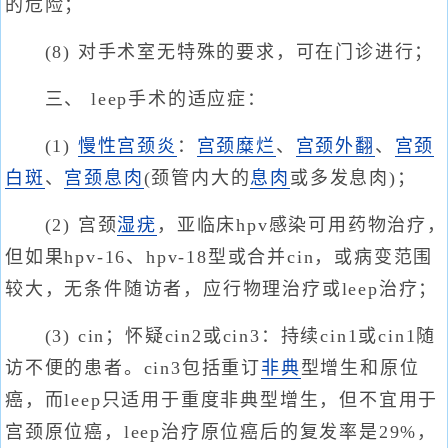
的危险；
(8) 对手术室无特殊的要求，可在门诊进行；
三、 leep手术的适应症：
(1)
慢性宫颈炎
：
宫颈糜烂
、
宫颈外翻
、
宫颈
白斑
、
宫颈息肉
(颈管内大的
息肉
或多发息肉)；
(2) 宫颈
湿疣
，亚临床hpv感染可用药物治疗，
但如果hpv-16、hpv-18型或合并cin，或病变范围
较大，无条件随访者，应行物理治疗或leep治疗；
(3) cin；怀疑cin2或cin3：持续cin1或cin1随
访不便的患者。cin3包括重订
非典
型增生和原位
癌，而leep只适用于重度非典型增生，但不宜用于
宫颈原位癌，leep治疗原位癌后的复发率是29%，