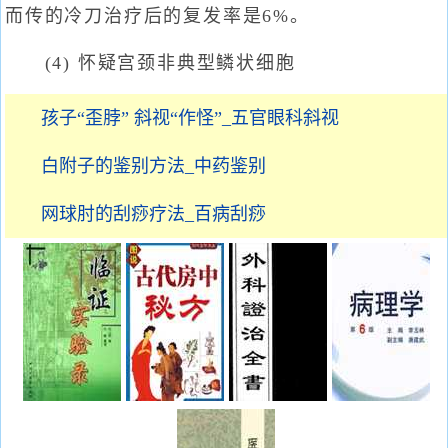
而传的冷刀治疗后的复发率是6%。
(4) 怀疑宫颈非典型鳞状细胞
孩子“歪脖” 斜视“作怪”_五官眼科斜视
白附子的鉴别方法_中药鉴别
网球肘的刮痧疗法_百病刮痧