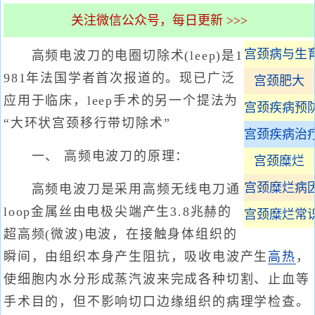
关注微信公众号，每日更新 >>>
宫颈病与生
高频电波刀的电圈切除术(leep)是1
981年法国学者首次报道的。现已广泛
宫颈肥大
应用于临床，leep手术的另一个提法为
宫颈疾病预
“大环状宫颈移行带切除术”
宫颈疾病治
一、 高频电波刀的原理：
宫颈糜烂
宫颈糜烂病
高频电波刀是采用高频无线电刀通
loop金属丝由电极尖端产生3.8兆赫的
宫颈糜烂常
超高频(微波)电波，在接触身体组织的
瞬间，由组织本身产生阻抗，吸收电波产生
高热
，
使细胞内水分形成蒸汽波来完成各种切割、止血等
手术目的，但不影响切口边缘组织的病理学检查。