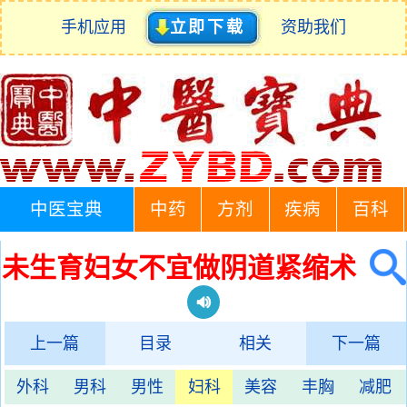
手机应用
立即下载
资助我们
中医宝典
中药
方剂
疾病
百科
未生育妇女不宜做阴道紧缩术
上一篇
目录
相关
下一篇
外科
男科
男性
妇科
美容
丰胸
减肥