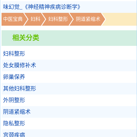
味幻觉_《神经精神疾病诊断学》
中医宝典
妇科
妇科整形
阴道紧缩术
相关分类
妇科整形
处女膜修补术
卵巢保养
其他妇科整形
外阴整形
阴道紧缩术
隐私整形
宫颈疾病