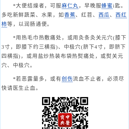
*大便结燥者，可服
麻仁丸
，早晚服
蜂蜜
i匙。
多吃新鲜蔬菜、水果，如
香蕉
、红苕、
西瓜
、
西红
柿
等，以润肠通便。
*用热毛巾热敷痛处，或用灸条灸关元穴(膝下
3寸，即膝下约三横指)、中极穴(脐下4寸，即脐下
四横指)，或用盐炒热装布袋热熨痛处，或熨关元
穴、中极穴。
*若恶露量多，或有
创伤
流血不止者，必须尽
快请医生止血。