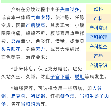
妇科
产妇在分娩过程中由于
失血过多
，
或者本来体质
气血虚弱
，使冲脉、任脉
产科
空虚，因而
产后腹痛
，其表现为：小腹
产科常识
隐隐疼痛，绵绵不断，腹部喜用热手揉
产科护理
按，
恶露
量少、色淡红、清稀，或兼见
产科检查
头昏眼花
、身倦
无力
，或兼大便结燥，
产褥
面色萎黄。治疗要求：
产褥常识
*卧床休息，保证充分睡眠，避免
久站久坐、久蹲，防止
子宫下垂
、
脱肛
等病发生。
*加强营养，可选择食用一些药膳，如
人参
粥
、
扁豆粥
、
猪肾粥
、红把
鲫鱼汤
、
当归生姜羊肉
汤
、黄花
当归
鸡汤
等。