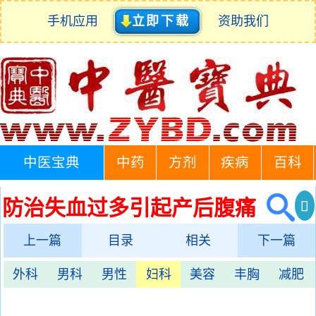
手机应用
立即下载
资助我们
中医宝典
中药
方剂
疾病
百科
防治失血过多引起产后腹痛
上一篇
目录
相关
下一篇
外科
男科
男性
妇科
美容
丰胸
减肥