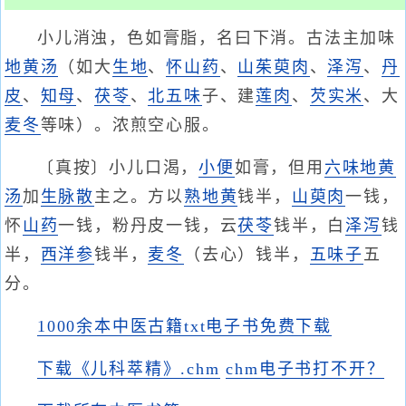
小儿消浊，色如膏脂，名曰下消。古法主加味
地黄汤
（如大
生地
、
怀山药
、
山茱萸肉
、
泽泻
、
丹
皮
、
知母
、
茯苓
、
北五味
子、建
莲肉
、
芡实米
、大
麦冬
等味）。浓煎空心服。
〔真按〕小儿口渴，
小便
如膏，但用
六味地黄
汤
加
生脉散
主之。方以
熟地黄
钱半，
山萸肉
一钱，
怀
山药
一钱，粉丹皮一钱，云
茯苓
钱半，白
泽泻
钱
半，
西洋参
钱半，
麦冬
（去心）钱半，
五味子
五
分。
1000余本中医古籍txt电子书免费下载
下载《儿科萃精》.chm
chm电子书打不开？