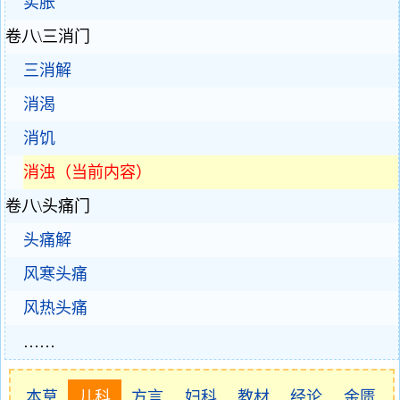
实胀
卷八\三消门
三消解
消渴
消饥
消浊（当前内容）
卷八\头痛门
头痛解
风寒头痛
风热头痛
……
本草
儿科
方言
妇科
教材
经论
金匮