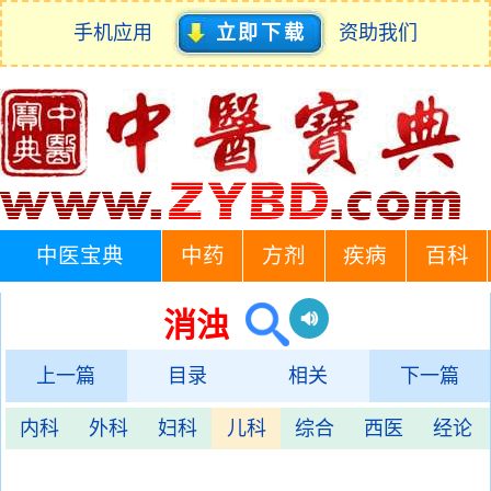
手机应用
立即下载
资助我们
中医宝典
中药
方剂
疾病
百科
消浊
上一篇
目录
相关
下一篇
内科
外科
妇科
儿科
综合
西医
经论