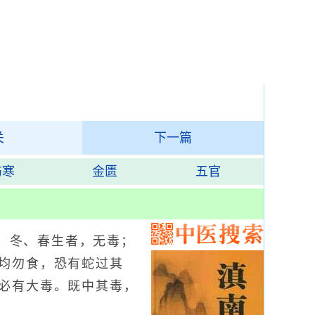
关
下一篇
伤寒
金匮
五官
，冬、春生者，无毒；
均勿食，恐有蛇过其
必有大毒。既中其毒，