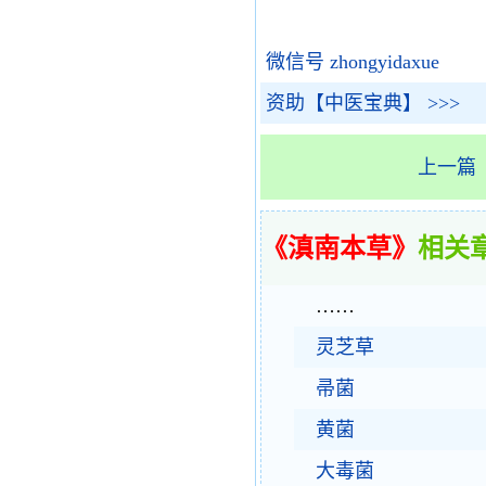
微信号 zhongyidaxue
资助【中医宝典】 >>>
上一篇
《滇南本草》
相关
……
灵芝草
帚菌
黄菌
大毒菌