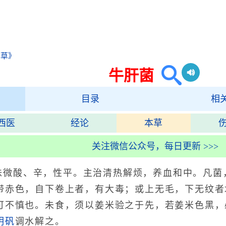
本草》
牛肝菌
目录
相
西医
经论
本草
关注微信公众号，每日更新 >>>
味微酸、辛，性平。主治清热解烦，养血和中。凡菌
带赤色，自下卷上者，有大毒；或上无毛，下无纹者
可不慎也。未食，须以姜米验之于先，若姜米色黑，
明矾
调水解之。