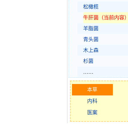
松橄榄
牛肝菌（当前内容
羊脂菌
青头菌
木上森
杉菌
……
本草
内科
医案