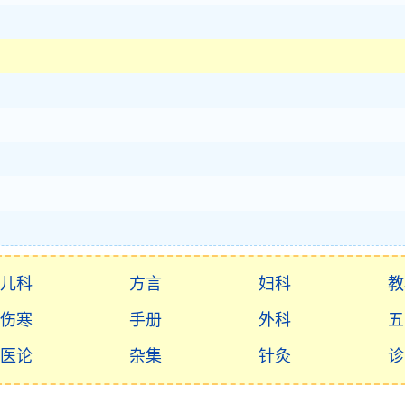
）
儿科
方言
妇科
教
伤寒
手册
外科
五
医论
杂集
针灸
诊