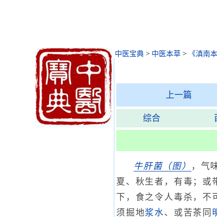
中医宝典
>
中医本草
>
《滇南
上一篇
综合
牛肝菌
（图）
，气
夏、秋生者，有毒；或
下，食之令人毒杀，不
须掘地
浆水
、或苦茶同