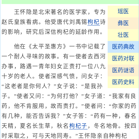
瑶医
王怀隐是北宋著名的医学家，专为
赵氏皇族看病。他受唐代刘禹锡
枸杞
诗
彝医
的影响，研究后深信枸杞的延龄作用。
壮医
他在《太平圣惠方》一书中记载了
医药典故
一个耐人寻味的故事。有一使者去西河
医药对联
办事，路遇一青年妇女正责打一位八九
医药谜语
十岁的老人。使者深感气愤，问女子：
医药史料
“这老者是你何人？”女子说：“是我孙
子。”使者又问：“为何打他？”女子道：“我家有良
药，他不肯服用，故而责打。”使者问：“你家的药
有几种，能否告诉我？”女子答：“药有一种，春名
天精，夏名长生草，秋名
枸杞子
，冬名地骨。按四
时采取之，可与天地同寿。”王怀隐亲自种枸杞