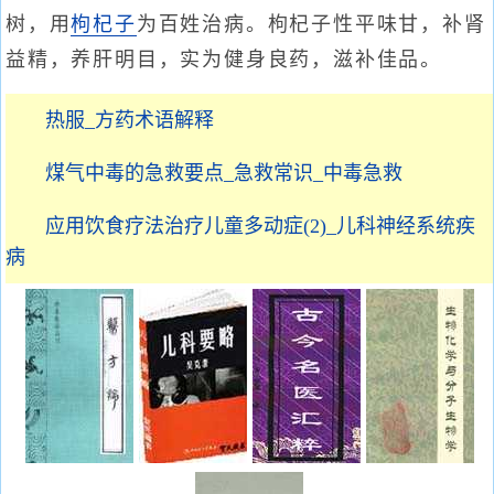
树，用
枸杞子
为百姓治病。枸杞子性平味甘，补肾
益精，养肝明目，实为健身良药，滋补佳品。
热服_方药术语解释
煤气中毒的急救要点_急救常识_中毒急救
应用饮食疗法治疗儿童多动症(2)_儿科神经系统疾
病