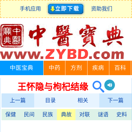
手机应用
立即下载
资助我们
中医宝典
中药
方剂
疾病
百科
王怀隐与枸杞结缘
上一篇
目录
相关
下一篇
保健
民间
民族
典故
对联
谜语
史料