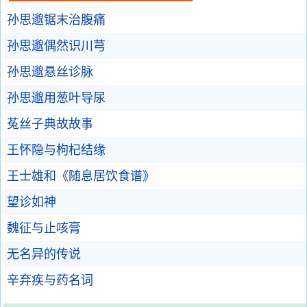
孙思邈锯末治腹痛
孙思邈偶然识川芎
孙思邈悬丝诊脉
孙思邈用葱叶导尿
菟丝子典故故事
王怀隐与枸杞结缘
王士雄和《随息居饮食谱》
望诊如神
魏征与止咳膏
无名异的传说
辛弃疾与药名词