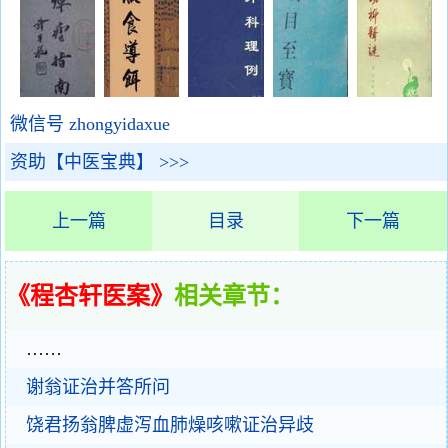
微信号 zhongyidaxue
资助【中医宝典】 >>>
上一篇
目录
下一篇
《程杏轩医案》
相关章节：
……
谢翁证治并答所问
饶君扬翁脾虚泻血肺燥咳嗽证治异歧