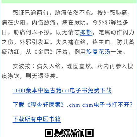
感证已逾两旬，胁痛依然不愈。按外感胁痛，
病在少阳，内伤胁痛，病在厥阴。今外邪解经多
日，胁痛何以不瘳。既无情志
抑郁
，定属动作闪力
之伤，外邪引发耳。夫久痛在络，络主血。防其蓄
瘀动红，从《金匮》肝着，例用
旋复花汤
一法。
安波按∶病久入络，理固宜然。药内再参入搜
痰涤饮，则无遗蕴矣。
1000余本中医古籍txt电子书免费下载
下载《程杏轩医案》.chm
chm电子书打不开？
下载所有中医书籍