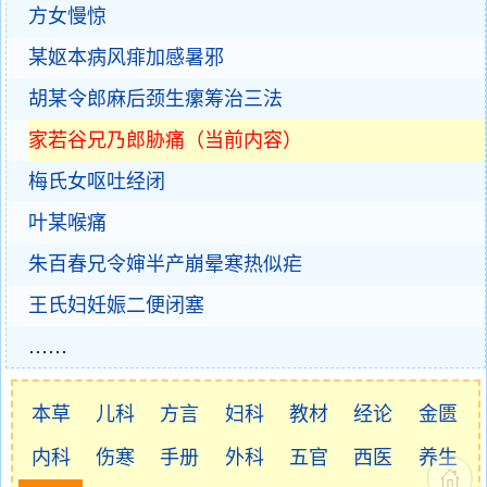
方女慢惊
某妪本病风痱加感暑邪
胡某令郎麻后颈生瘰筹治三法
家若谷兄乃郎胁痛（当前内容）
梅氏女呕吐经闭
叶某喉痛
朱百春兄令婶半产崩晕寒热似疟
王氏妇妊娠二便闭塞
……
本草
儿科
方言
妇科
教材
经论
金匮
内科
伤寒
手册
外科
五官
西医
养生