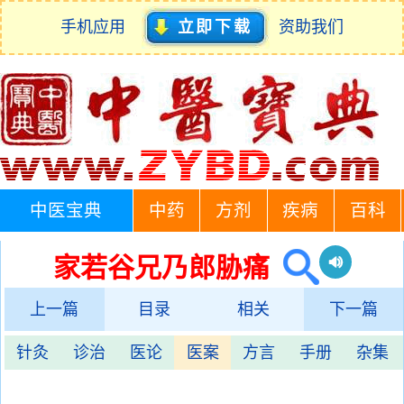
手机应用
立即下载
资助我们
中医宝典
中药
方剂
疾病
百科
家若谷兄乃郎胁痛
上一篇
目录
相关
下一篇
针灸
诊治
医论
医案
方言
手册
杂集