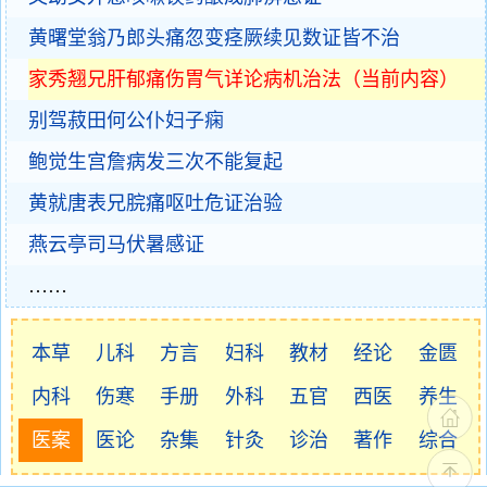
黄曙堂翁乃郎头痛忽变痉厥续见数证皆不治
家秀翘兄肝郁痛伤胃气详论病机治法（当前内容）
别驾菽田何公仆妇子痫
鲍觉生宫詹病发三次不能复起
黄就唐表兄脘痛呕吐危证治验
燕云亭司马伏暑感证
……
本草
儿科
方言
妇科
教材
经论
金匮
内科
伤寒
手册
外科
五官
西医
养生
医案
医论
杂集
针灸
诊治
著作
综合