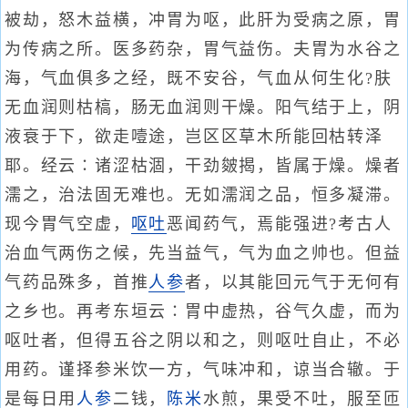
被劫，怒木益横，冲胃为呕，此肝为受病之原，胃
为传病之所。医多药杂，胃气益伤。夫胃为水谷之
海，气血俱多之经，既不安谷，气血从何生化?肤
无血润则枯槁，肠无血润则干燥。阳气结于上，阴
液衰于下，欲走噎途，岂区区草木所能回枯转泽
耶。经云∶诸涩枯涸，干劲皴揭，皆属于燥。燥者
濡之，治法固无难也。无如濡润之品，恒多凝滞。
现今胃气空虚，
呕吐
恶闻药气，焉能强进?考古人
治血气两伤之候，先当益气，气为血之帅也。但益
气药品殊多，首推
人参
者，以其能回元气于无何有
之乡也。再考东垣云∶胃中虚热，谷气久虚，而为
呕吐者，但得五谷之阴以和之，则呕吐自止，不必
用药。谨择参米饮一方，气味冲和，谅当合辙。于
是每日用
人参
二钱，
陈米
水煎，果受不吐，服至匝