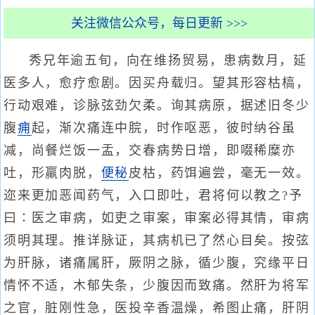
关注微信公众号，每日更新 >>>
秀兄年逾五旬，向在维扬贸易，患病数月，延
医多人，愈疗愈剧。因买舟载归。望其形容枯槁，
行动艰难，诊脉弦劲欠柔。询其病原，据述旧冬少
腹
痈
起，渐次痛连中脘，时作呕恶，彼时纳谷虽
减，尚餐烂饭一盂，交春病势日增，即啜稀糜亦
吐，形羸肉脱，
便秘
皮枯，药饵遍尝，毫无一效。
迩来更加恶闻药气，入口即吐，君将何以教之?予
曰∶医之审病，如吏之审案，审案必得其情，审病
须明其理。推详脉证，其病机已了然心目矣。按弦
为肝脉，诸痛属肝，厥阴之脉，循少腹，究缘平日
情怀不适，木郁失条，少腹因而致痛。然肝为将军
之官，脏刚性急，医投辛香温燥，希图止痛，肝阴