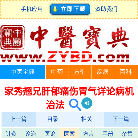
手机应用
立即下载
资助我们
中医宝典
中药
方剂
疾病
百科
家秀翘兄肝郁痛伤胃气详论病机
治法
上一篇
目录
相关
下一篇
针灸
诊治
医论
医案
方言
手册
杂集