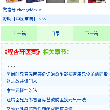
微信号 zhongyidaxue
资助【中医宝典】 >>>
上一篇
目录
下一篇
《程杏轩医案》
相关章节：
……
吴尚时兄春温两感危证治愈附载郑晋康兄令弟病同致
殂之故并诲门人
家生兄怔忡治法
汪靖臣兄乃郎冒暑泻甚欲脱亟挽元气一法
又幼女外感咳嗽误药酿成肺痹急证