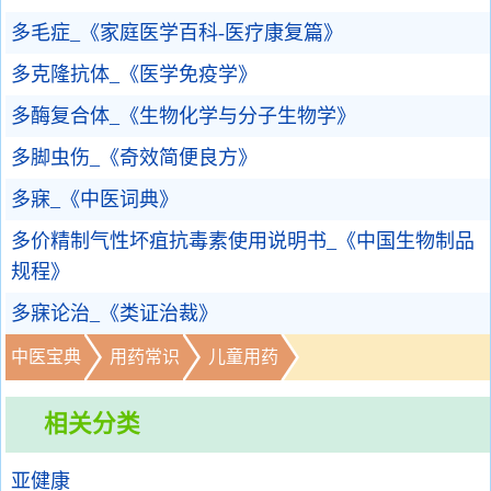
多毛症_《家庭医学百科-医疗康复篇》
多克隆抗体_《医学免疫学》
多酶复合体_《生物化学与分子生物学》
多脚虫伤_《奇效简便良方》
多寐_《中医词典》
多价精制气性坏疽抗毒素使用说明书_《中国生物制品
规程》
多寐论治_《类证治裁》
中医宝典
用药常识
儿童用药
相关分类
亚健康