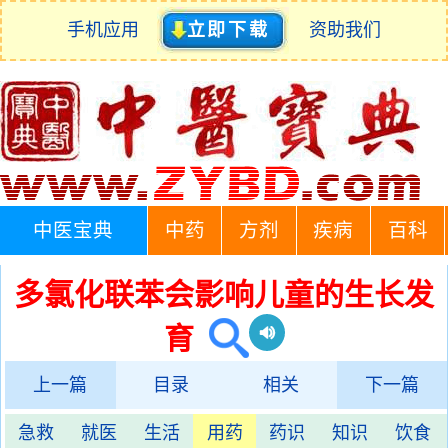
手机应用
立即下载
资助我们
中医宝典
中药
方剂
疾病
百科
多氯化联苯会影响儿童的生长发
育
上一篇
目录
相关
下一篇
急救
就医
生活
用药
药识
知识
饮食