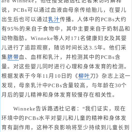
ard Winneke，他在接受路透社记者采访时解释
说，PCBs可以通过血液由母亲传给胎儿，在婴儿
出生后也可以通过
乳汁
传播。人体中的PCBs大约
有95％的来自于食物中，其中主要来自于奶制品和
动物脂肪。Winneke等人对171名健康妇女及其婴
儿进行了追踪观察，随访时间长达3.5年。他们采
集
脐带
血、血样和乳汁，并检测其中的PCBs含
量。对这些婴儿同时进行心理和身体发育的检测。
根据发表于今年11月10日的《
柳叶
刀》杂志上这一
发现，母亲乳汁中PCBs含量较高，与年龄在30个
月后的婴儿精神和身体发育较慢存在相关性。
Winneke告诉路透社记者：“我们证实，现在
环境中的PCBs水平对婴儿和儿童的精神和身体发
育有副作用，这种不良影响将至少持续到儿童长到