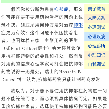
亲子教育
假若你被诊断为患有
抑郁症
，那么
你可能在要不要用药物治疗的问题上犹
人际关系
豫不决。到底采用何种方法对治疗
抑郁
心理测试
症更为有效？这个问题不仅困扰着患
心理疾病
者，也困扰着专家。主张用药的医生
心理诊所
（如Paul Gilbert博士）会大谈其谈使
心理知识
用抗抑郁药物的必要性和好处，然而反
对用药的临床心理学家可能会把抗抑郁
自我调试
药物说得一无是处，瑞士的Hossain.B.
Danesh博士认为,抗抑郁药物只能让制药商发财.
我以为，对于要不要使用抗抑郁症药物这一问
题不能笼统而论，而必须视具体情况而定。如果是
重度抑郁症患者，选择使用抗抑郁药物可能是必要