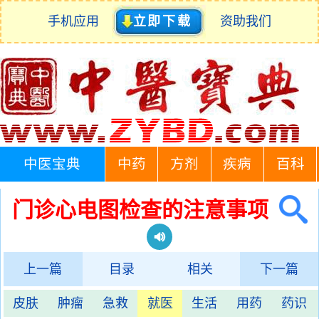
手机应用
立即下载
资助我们
中医宝典
中药
方剂
疾病
百科
门诊心电图检查的注意事项
上一篇
目录
相关
下一篇
皮肤
肿瘤
急救
就医
生活
用药
药识